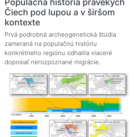
Populačná história pravekých
Čiech pod lupou a v širšom
kontexte
Prvá podrobná archeogenetická štúdia
zameraná na populačnú históriu
konkrétneho regiónu odhalila viaceré
doposiaľ nerozpoznané migrácie.