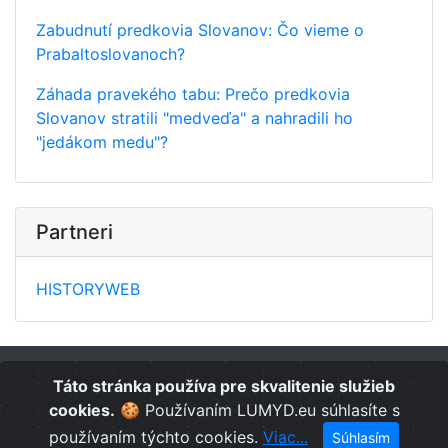
Zabudnutí predkovia Slovanov: Čo vieme o
Prabaltoslovanoch?
Záhada pravekého tabu: Prečo predkovia
Slovanov stratili "medveďa" a nahradili ho
"jedákom medu"?
Partneri
HISTORYWEB
Táto stránka používa pre skvalitenie služieb
Copyright © LUMYD 2020
cookies.
🍪 Používaním LUMYD.eu súhlasíte s
používaním týchto cookies.
Viac...
Súhlasím