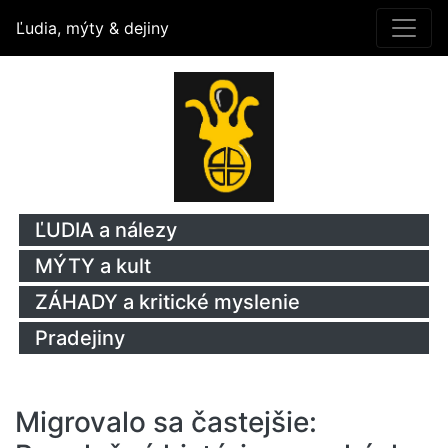
Ľudia, mýty & dejiny
ĽUDIA a nálezy
MÝTY a kult
ZÁHADY a kritické myslenie
Pradejiny
Migrovalo sa častejšie: