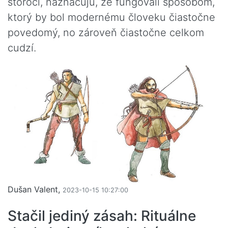
storočí, naznačujú, že fungovali spôsobom,
ktorý by bol modernému človeku čiastočne
povedomý, no zároveň čiastočne celkom
cudzí.
Dušan Valent,
2023-10-15 10:27:00
Stačil jediný zásah: Rituálne