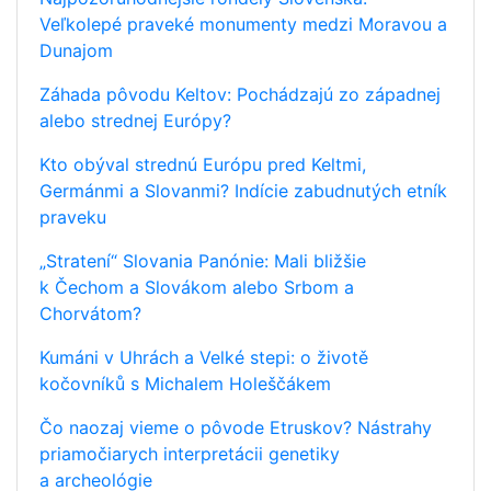
Veľkolepé praveké monumenty medzi Moravou a
Dunajom
Záhada pôvodu Keltov: Pochádzajú zo západnej
alebo strednej Európy?
Kto obýval strednú Európu pred Keltmi,
Germánmi a Slovanmi? Indície zabudnutých etník
praveku
„Stratení“ Slovania Panónie: Mali bližšie
k Čechom a Slovákom alebo Srbom a
Chorvátom?
Kumáni v Uhrách a Velké stepi: o životě
kočovníků s Michalem Holeščákem
Čo naozaj vieme o pôvode Etruskov? Nástrahy
priamočiarych interpretácii genetiky
a archeológie