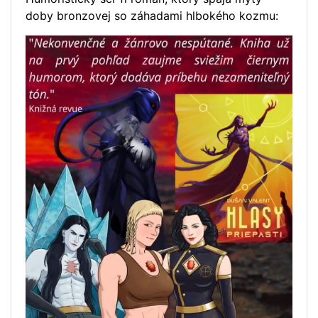
doby bronzovej so záhadami hlbokého kozmu: