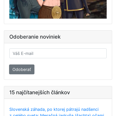
Odoberanie noviniek
Odoberať
15 najčítanejších článkov
Slovenská záhada, po ktorej pátrajú nadšenci
z celého sveta: Mesačná jaskyňa (šachta) očami