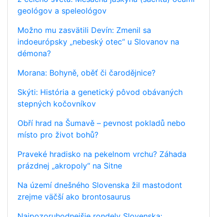
geológov a speleológov
Možno mu zasvätili Devín: Zmenil sa
indoeurópsky „nebeský otec“ u Slovanov na
démona?
Morana: Bohyně, oběť či čarodějnice?
Skýti: História a genetický pôvod obávaných
stepných kočovníkov
Obří hrad na Šumavě – pevnost pokladů nebo
místo pro život bohů?
Praveké hradisko na pekelnom vrchu? Záhada
prázdnej „akropoly“ na Sitne
Na území dnešného Slovenska žil mastodont
zrejme väčší ako brontosaurus
Najpozoruhodnejšie rondely Slovenska: