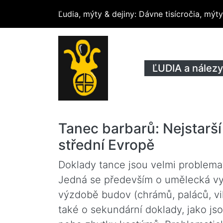
Ľudia, mýty & dejiny
: Dávne tisícročia, mý
ĽUDIA a nálezy
Tanec barbarů: Nejstarší
střední Evropě
Doklady tance jsou velmi problemat
Jedná se především o umělecká vyo
výzdobě budov (chrámů, paláců, vil
také o sekundární doklady, jako js