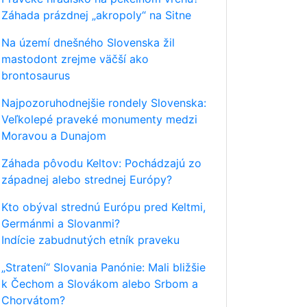
Záhada prázdnej „akropoly“ na Sitne
Na území dnešného Slovenska žil
mastodont zrejme väčší ako
brontosaurus
Najpozoruhodnejšie rondely Slovenska:
Veľkolepé praveké monumenty medzi
Moravou a Dunajom
Záhada pôvodu Keltov: Pochádzajú zo
západnej alebo strednej Európy?
Kto obýval strednú Európu pred Keltmi,
Germánmi a Slovanmi?
Indície zabudnutých etník praveku
„Stratení“ Slovania Panónie: Mali bližšie
k Čechom a Slovákom alebo Srbom a
Chorvátom?