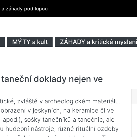
ty a záhady pod lupou
MÝTY a kult
ZÁHADY a kritické myslen
 taneční doklady nejen ve
ické, zvláště v archeologickém materiálu.
brazení v jeskyních, na keramice či ve
 apod.), sošky tanečníků a tanečnic, ale
ou hudební nástroje, různé rituální ozdoby