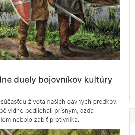
álne duely bojovníkov kultúry
 súčasťou života našich dávnych predkov.
čividne podliehali prísnym, azda
lom nebolo zabiť protivníka.