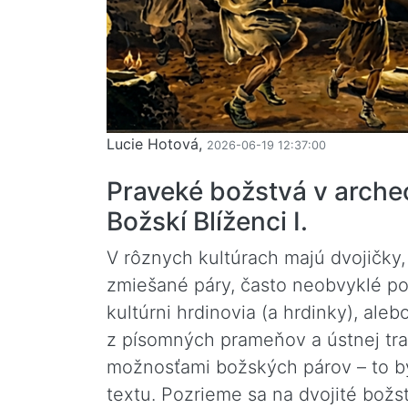
Lucie Hotová,
2026-06-19 12:37:00
Praveké božstvá v arch
Božskí Blíženci I.
V rôznych kultúrach majú dvojičky, 
zmiešané páry, často neobvyklé po
kultúrni hrdinovia (a hrdinky), al
z písomných prameňov a ústnej tr
možnosťami božských párov – to b
textu. Pozrieme sa na dvojité božs