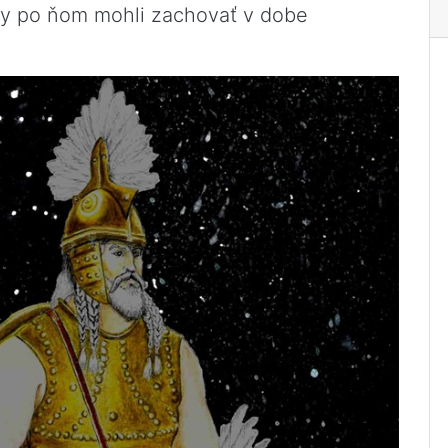
py po ňom mohli zachovať v dobe