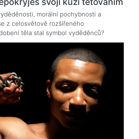
epokryješ svoji kůži tetováním
yděděnosti, morální pochybnosti a
se z celosvětově rozšířeného
zdobení těla stal symbol vyděděnců?