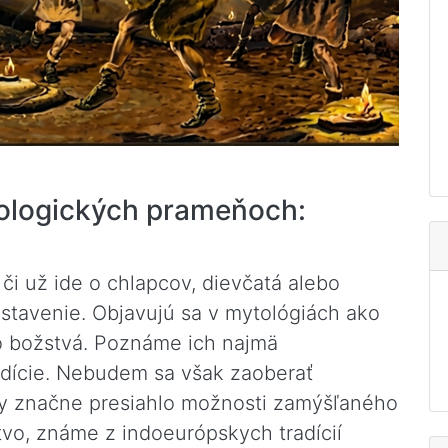
eologických prameňoch:
či už ide o chlapcov, dievčatá alebo
stavenie. Objavujú sa v mytológiách ako
ebo božstvá. Poznáme ich najmä
adície. Nebudem sa však zaoberať
y značne presiahlo možnosti zamýšľaného
tvo, známe z indoeurópskych tradícií