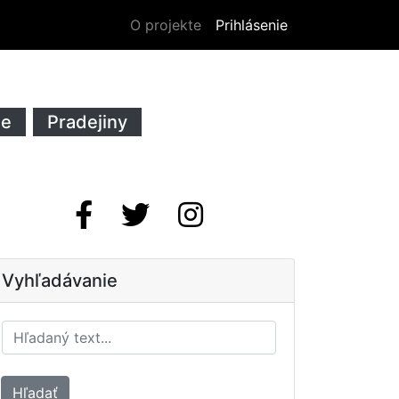
O projekte
Prihlásenie
ie
Pradejiny
Vyhľadávanie
Hľadať