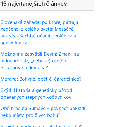
15 najčítanejších článkov
Slovenská záhada, po ktorej pátrajú
nadšenci z celého sveta: Mesačná
jaskyňa (šachta) očami geológov a
speleológov
Možno mu zasvätili Devín: Zmenil sa
indoeurópsky „nebeský otec“ u
Slovanov na démona?
Morana: Bohyně, oběť či čarodějnice?
Skýti: História a genetický pôvod
obávaných stepných kočovníkov
Obří hrad na Šumavě – pevnost pokladů
nebo místo pro život bohů?
Praveké hradisko na pekelnom vrchu?