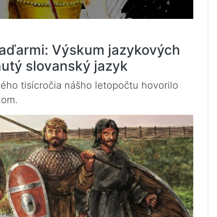
Maďarmi: Výskum jazykových
nutý slovanský jazyk
ého tisícročia nášho letopočtu hovorilo
kom.