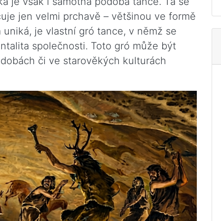
á je však i samotná podoba tance. Ta se
uje jen velmi prchavě – většinou ve formě
 uniká, je vlastní gró tance, v němž se
ntalita společnosti. Toto gró může být
dobách či ve starověkých kulturách