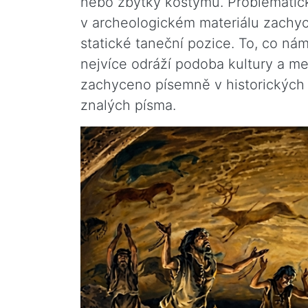
nebo zbytky kostýmů. Problematick
v archeologickém materiálu zachyc
statické taneční pozice. To, co nám
nejvíce odráží podoba kultury a me
zachyceno písemně v historických 
znalých písma.