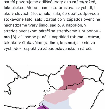
nárečí pozorujeme odlišné tvary ako
ro
žen/
ro
žeň,
lo
ket/
lo
kec. Alebo l namiesto praslovanských dl, tl,
ako v slovách ši
l
o, ome
l
o, sa
l
o, čo opäť zodpovedá
štokavčine (ši
l
o, sa
l
o), zatiaľ čo v západoslovenčine
nachádzame tvary ši
dl
o, sa
dl
o. A napokon, v
stredoslovenskom nárečí sa stretávame s príponou
-
mo
[3] v 1. osobe plurálu, napríklad robí
mo
, kosí
mo
,
tak ako v štokavčine (radi
m
o, kosi
mo
), ale nie vo
východo- respektíve západoslovenskom nárečí.