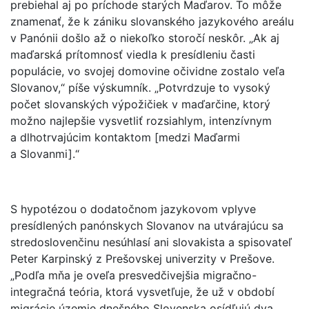
prebiehal aj po príchode starých Maďarov. To môže
znamenať, že k zániku slovanského jazykového areálu
v Panónii došlo až o niekoľko storočí neskôr. „Ak aj
maďarská prítomnosť viedla k presídleniu časti
populácie, vo svojej domovine očividne zostalo veľa
Slovanov,“ píše výskumník. „Potvrdzuje to vysoký
počet slovanských výpožičiek v maďarčine, ktorý
možno najlepšie vysvetliť rozsiahlym, intenzívnym
a dlhotrvajúcim kontaktom [medzi Maďarmi
a Slovanmi].“
S hypotézou o dodatočnom jazykovom vplyve
presídlených panónskych Slovanov na utvárajúcu sa
stredoslovenčinu nesúhlasí ani slovakista a spisovateľ
Peter Karpinský z Prešovskej univerzity v Prešove.
„Podľa mňa je oveľa presvedčivejšia migračno-
integračná teória, ktorá vysvetľuje, že už v období
migrácie územie dnešného Slovenska osídľujú dva