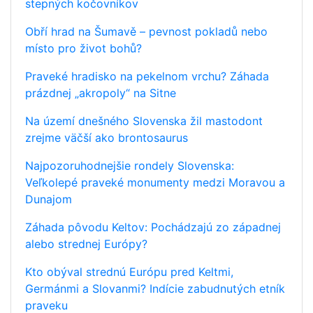
stepných kočovníkov
Obří hrad na Šumavě – pevnost pokladů nebo
místo pro život bohů?
Praveké hradisko na pekelnom vrchu? Záhada
prázdnej „akropoly“ na Sitne
Na území dnešného Slovenska žil mastodont
zrejme väčší ako brontosaurus
Najpozoruhodnejšie rondely Slovenska:
Veľkolepé praveké monumenty medzi Moravou a
Dunajom
Záhada pôvodu Keltov: Pochádzajú zo západnej
alebo strednej Európy?
Kto obýval strednú Európu pred Keltmi,
Germánmi a Slovanmi? Indície zabudnutých etník
praveku