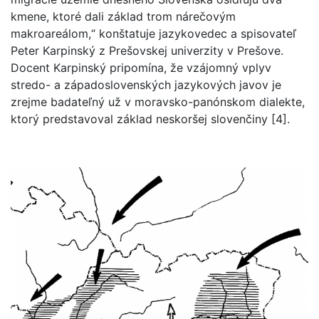
kmene, ktoré dali základ trom nárečovým
makroareálom,“ konštatuje jazykovedec a spisovateľ
Peter Karpinský z Prešovskej univerzity v Prešove.
Docent Karpinský pripomína, že vzájomný vplyv
stredo- a západoslovenských jazykových javov je
zrejme badateľný už v moravsko-panónskom dialekte,
ktorý predstavoval základ neskoršej slovenčiny [4].