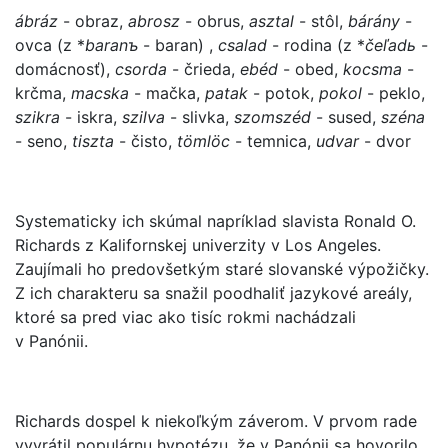
ábráz
- obraz,
abrosz
- obrus,
asztal
- stôl,
bárány
-
ovca (z *
baranъ
- baran) ,
csalad
- rodina (z *
čeľadь
-
domácnosť),
csorda
- črieda,
ebéd
- obed,
kocsma
-
krčma,
macska
- mačka,
patak
- potok,
pokol
- peklo,
szikra
- iskra,
szilva
- slivka,
szomszéd
- sused,
széna
- seno,
tiszta
- čisto,
tömlöc
- temnica,
udvar
- dvor
Systematicky ich skúmal napríklad slavista Ronald O.
Richards z Kalifornskej univerzity v Los Angeles.
Zaujímali ho predovšetkým staré slovanské výpožičky.
Z ich charakteru sa snažil poodhaliť jazykové areály,
ktoré sa pred viac ako tisíc rokmi nachádzali
v Panónii.
Richards dospel k niekoľkým záverom. V prvom rade
vyvrátil populárnu hypotézu, že v Panónii sa hovorilo