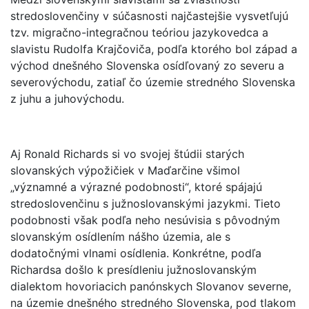
stredoslovenčiny v súčasnosti najčastejšie vysvetľujú
tzv. migračno-integračnou teóriou jazykovedca a
slavistu Rudolfa Krajčoviča, podľa ktorého bol západ a
východ dnešného Slovenska osídľovaný zo severu a
severovýchodu, zatiaľ čo územie stredného Slovenska
z juhu a juhovýchodu.
Aj Ronald Richards si vo svojej štúdii starých
slovanských výpožičiek v Maďarčine všimol
„významné a výrazné podobnosti“, ktoré spájajú
stredoslovenčinu s južnoslovanskými jazykmi. Tieto
podobnosti však podľa neho nesúvisia s pôvodným
slovanským osídlením nášho územia, ale s
dodatočnými vlnami osídlenia. Konkrétne, podľa
Richardsa došlo k presídleniu južnoslovanským
dialektom hovoriacich panónskych Slovanov severne,
na územie dnešného stredného Slovenska, pod tlakom