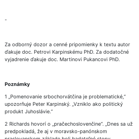
-
Za odborný dozor a cenné pripomienky k textu autor
ďakuje doc. Petrovi Karpinskému PhD. Za dodatočné
vyjadrenie ďakuje doc. Martinovi Pukancovi PhD.
Poznámky
1 „Pomenovanie srbochorvátčina je problematické,“
upozorňuje Peter Karpinský. „Vzniklo ako politický
produkt Juhoslávie.“
2 Richards hovorí o „pračechoslovenčine“. „Dnes sa už
predpokladá, že aj v moravsko-panónskom
praslovanskom základe boli badateľné stopy