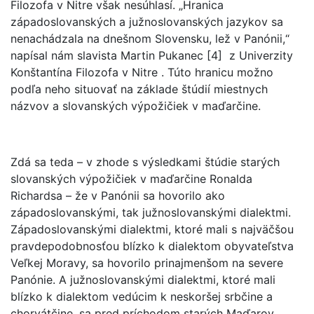
Filozofa v Nitre však nesúhlasí. „Hranica
západoslovanských a južnoslovanských jazykov sa
nenachádzala na dnešnom Slovensku, lež v Panónii,“
napísal nám slavista Martin Pukanec [4] z Univerzity
Konštantína Filozofa v Nitre . Túto hranicu možno
podľa neho situovať na základe štúdií miestnych
názvov a slovanských výpožičiek v maďarčine.
Zdá sa teda – v zhode s výsledkami štúdie starých
slovanských výpožičiek v maďarčine Ronalda
Richardsa – že v Panónii sa hovorilo ako
západoslovanskými, tak južnoslovanskými dialektmi.
Západoslovanskými dialektmi, ktoré mali s najväčšou
pravdepodobnosťou blízko k dialektom obyvateľstva
Veľkej Moravy, sa hovorilo prinajmenšom na severe
Panónie. A južnoslovanskými dialektmi, ktoré mali
blízko k dialektom vedúcim k neskoršej srbčine a
chorvátčine, sa pred príchodom starých Maďarov