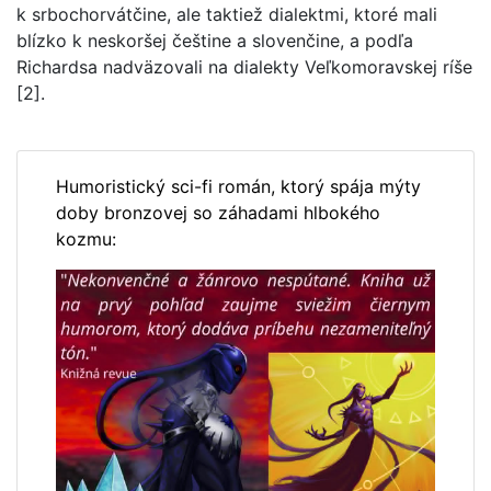
k srbochorvátčine, ale taktiež dialektmi, ktoré mali
blízko k neskoršej češtine a slovenčine, a podľa
Richardsa nadväzovali na dialekty Veľkomoravskej ríše
[2].
Humoristický sci-fi román, ktorý spája mýty
doby bronzovej so záhadami hlbokého
kozmu: