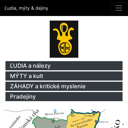
Ľudia, mýty & dejiny
ĽUDIA a nálezy
MÝTY a kult
ZÁHADY a kritické myslenie
Pradejiny