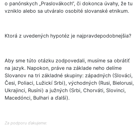
o panónskych „Praslovákoch“, či dokonca úvahy, že tu
vzniklo alebo sa utváralo osobité slovanské etnikum.
Ktorá z uvedených hypotéz je najpravdepodobnejšia?
Aby sme túto otázku zodpovedali, musíme sa obrátiť
na jazyk. Napokon, práve na základe neho delíme
Slovanov na tri základné skupiny: západných (Slováci,
Česi, Poliaci, Lužickí Srbi), východných (Rusi, Bielorusi,
Ukrajinci, Rusíni) a južných (Srbi, Chorváti, Slovinci,
Macedónci, Bulhari a ďalší).
Za podporu ďakujeme: