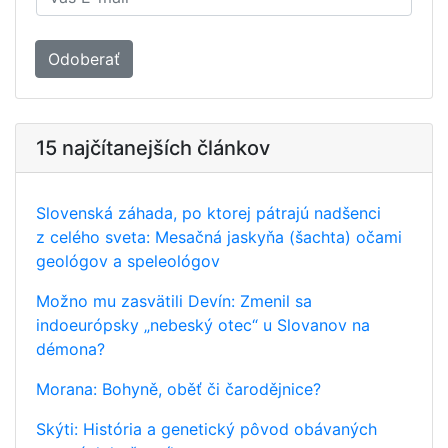
Odoberať
15 najčítanejších článkov
Slovenská záhada, po ktorej pátrajú nadšenci
z celého sveta: Mesačná jaskyňa (šachta) očami
geológov a speleológov
Možno mu zasvätili Devín: Zmenil sa
indoeurópsky „nebeský otec“ u Slovanov na
démona?
Morana: Bohyně, oběť či čarodějnice?
Skýti: História a genetický pôvod obávaných