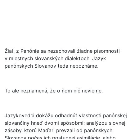
Žiaľ, z Panónie sa nezachovali žiadne písomnosti
v miestnych slovanských dialektoch. Jazyk
panónskych Slovanov teda nepoznáme.
To ale neznamená, že o ňom nič nevieme.
Jazykovedci dokážu odhadnúť vlastnosti panónskej
slovančiny hneď dvomi spôsobmi: analýzou slovnej
zásoby, ktorú Maďari prevzali od panónskych
Slovanov počas ich postupnej asimilácie, alebo