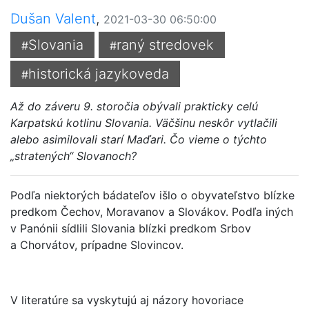
Dušan Valent
,
2021-03-30 06:50:00
Slovania
raný stredovek
#
#
historická jazykoveda
#
Až do záveru 9. storočia obývali prakticky celú
Karpatskú kotlinu Slovania. Väčšinu neskôr vytlačili
alebo asimilovali starí Maďari. Čo vieme o týchto
„stratených“ Slovanoch?
Podľa niektorých bádateľov išlo o obyvateľstvo blízke
predkom Čechov, Moravanov a Slovákov. Podľa iných
v Panónii sídlili Slovania blízki predkom Srbov
a Chorvátov, prípadne Slovincov.
V literatúre sa vyskytujú aj názory hovoriace