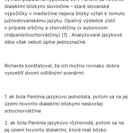
dialektmi blízkymi slovinčine – staré slovanské
výpožičky v maďarčine nejavia blízky vzťah k tomuto
južnoslovanskému jazyku. Opačný výsledok zistil
v prípade srbčiny a chorvátčiny (v autorovom
chápanísrbochorvátčiny) [1] . Analyzované jazykové
dáta však neboli úplne jednoznačné.
Richards konštatoval, že ich možno rovnako dobre
vysvetliť dvomi odlišnými scenármi:
1. ak bola Panónia jazykovo jednoliata, potom sa na jej
území hovorilo dialektmi blízkymi neskoršej
srbochorvátčine
2. ak bola Panónia jazykovo rôznorodá, potom sa na
jej území hovorilo dialektmi, ktoré mali blízko