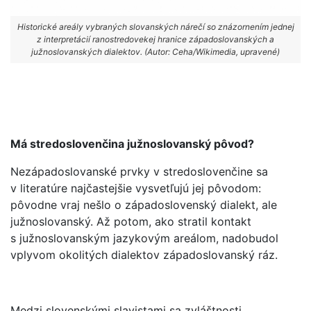
Historické areály vybraných slovanských nárečí so znázornením jednej
z interpretácií ranostredovekej hranice západoslovanských a
južnoslovanských dialektov. (Autor: Ceha/Wikimedia, upravené)
Má stredoslovenčina južnoslovanský pôvod?
Nezápadoslovanské prvky v stredoslovenčine sa
v literatúre najčastejšie vysvetľujú jej pôvodom:
pôvodne vraj nešlo o západoslovenský dialekt, ale
južnoslovanský. Až potom, ako stratil kontakt
s južnoslovanským jazykovým areálom, nadobudol
vplyvom okolitých dialektov západoslovanský ráz.
Medzi slovenskými slavistami sa zvláštnosti