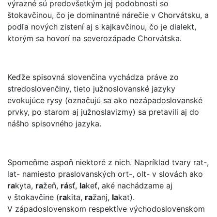
výrazné sú predovšetkým jej podobnosti so
štokavčinou, čo je dominantné nárečie v Chorvátsku, a
podľa nových zistení aj s kajkavčinou, čo je dialekt,
ktorým sa hovorí na severozápade Chorvátska.
Keďže spisovná slovenčina vychádza práve zo
stredoslovenčiny, tieto južnoslovanské jazyky
evokujúce rysy (označujú sa ako nezápadoslovanské
prvky, po starom aj južnoslavizmy) sa pretavili aj do
nášho spisovného jazyka.
Spomeňme aspoň niektoré z nich. Napríklad tvary rat-,
lat- namiesto praslovanských ort-, olt- v slovách ako
ra
kyta,
ra
žeň,
rá
sť,
la
keť, aké nachádzame aj
v štokavčine (
ra
kita,
ra
žanj,
la
kat).
V západoslovenskom respektíve východoslovenskom