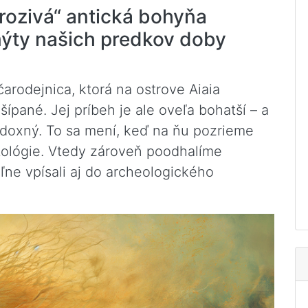
ozivá“ antická bohyňa
ýty našich predkov doby
rodejnica, ktorá na ostrove Aiaia
pané. Jej príbeh je ale oveľa bohatší – a
doxný. To sa mení, keď na ňu pozrieme
tológie. Vtedy zároveň poodhalíme
ľne vpísali aj do archeologického