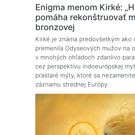
Enigma menom Kirké: „Hr
pomáha rekonštruovať m
bronzovej
Kirké je známa predovšetkým ako ča
premenila Odyseových mužov na oší
v mnohých ohľadoch zdanlivo para
cez perspektívu indoeurópskej my
prastaré mýty, ktoré sa nezamenite
záznamu strednej Európy.