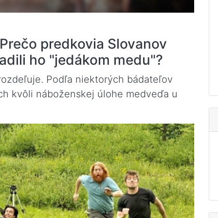
Prečo predkovia Slovanov
radili ho "jedákom medu"?
ozdeľuje. Podľa niektorých bádateľov
ných kvôli náboženskej úlohe medveďa u