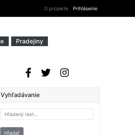
O projekte
Prihlásenie
ie
Pradejiny
Vyhľadávanie
Hľadať