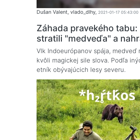
Dušan Valent, vlado_dlhy,
2021-01-17 05:43:00
Záhada pravekého tabu: 
stratili "medveďa" a nah
Vlk Indoeurópanov spája, medveď r
kvôli magickej sile slova. Podľa i
etník obývajúcich lesy severu.