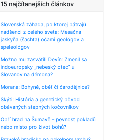
15 najčítanejších článkov
Slovenská záhada, po ktorej pátrajú
nadšenci z celého sveta: Mesačná
jaskyňa (šachta) očami geológov a
speleológov
Možno mu zasvätili Devín: Zmenil sa
indoeurópsky „nebeský otec“ u
Slovanov na démona?
Morana: Bohyně, oběť či čarodějnice?
Skýti: História a genetický pôvod
obávaných stepných kočovníkov
Obří hrad na Šumavě – pevnost pokladů
nebo místo pro život bohů?
Praveké hradisko na pekelnom vrchu?