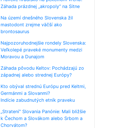
Záhada prázdnej „akropoly“ na Sitne
Na území dnešného Slovenska žil
mastodont zrejme väčší ako
brontosaurus
Najpozoruhodnejšie rondely Slovenska:
Veľkolepé praveké monumenty medzi
Moravou a Dunajom
Záhada pôvodu Keltov: Pochádzajú zo
západnej alebo strednej Európy?
Kto obýval strednú Európu pred Keltmi,
Germánmi a Slovanmi?
Indície zabudnutých etník praveku
„Stratení“ Slovania Panónie: Mali bližšie
k Čechom a Slovákom alebo Srbom a
Chorvátom?