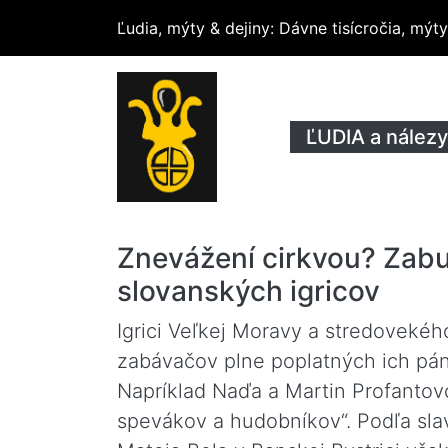
Ľudia, mýty & dejiny
: Dávne tisícročia, mý
ĽUDIA a nálezy
Znevážení cirkvou? Zabu
slovanských igricov
Igrici Veľkej Moravy a stredoveké
zabávačov plne poplatných ich pán
Napríklad Naďa a Martin Profantovc
spevákov a hudobníkov“. Podľa slav