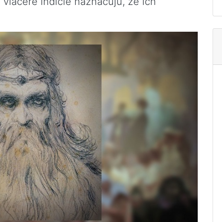
 viaceré indície naznačujú, že ich