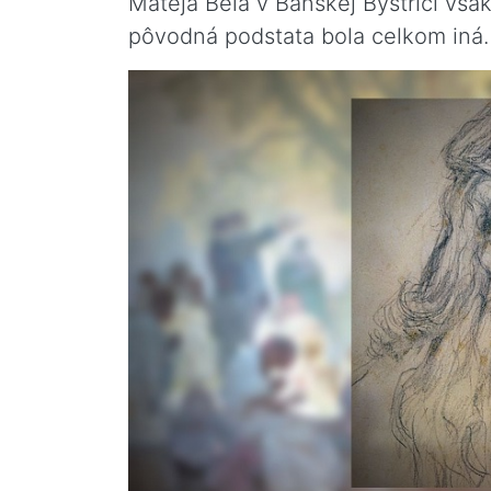
Mateja Bela v Banskej Bystrici však
pôvodná podstata bola celkom iná.