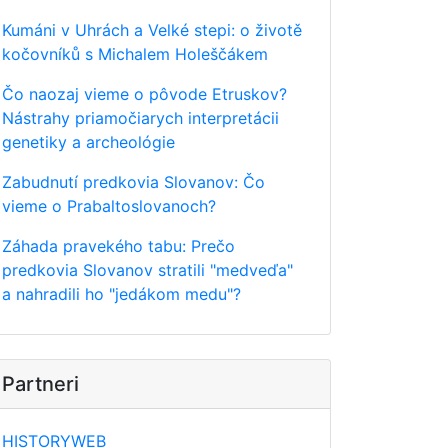
Kumáni v Uhrách a Velké stepi: o životě
kočovníků s Michalem Holeščákem
Čo naozaj vieme o pôvode Etruskov?
Nástrahy priamočiarych interpretácii
genetiky a archeológie
Zabudnutí predkovia Slovanov: Čo
vieme o Prabaltoslovanoch?
Záhada pravekého tabu: Prečo
predkovia Slovanov stratili "medveďa"
a nahradili ho "jedákom medu"?
Partneri
HISTORYWEB