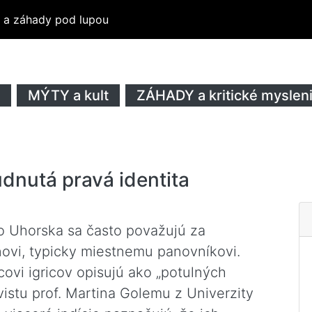
ty a záhady pod lupou
MÝTY a kult
ZÁHADY a kritické myslen
dnutá pravá identita
ho Uhorska sa často považujú za
ovi, typicky miestnemu panovníkovi.
ovi igricov opisujú ako „potulných
istu prof. Martina Golemu z Univerzity