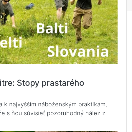
tre: Stopy prastarého
ňa k najvyšším náboženským praktikám,
e s ňou súvisieť pozoruhodný nález z