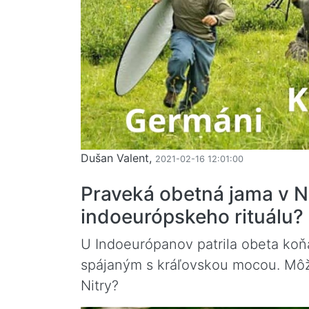
Dušan Valent,
2021-02-16 12:01:00
Praveká obetná jama v Ni
indoeurópskeho rituálu?
U Indoeurópanov patrila obeta ko
spájaným s kráľovskou mocou. Môž
Nitry?