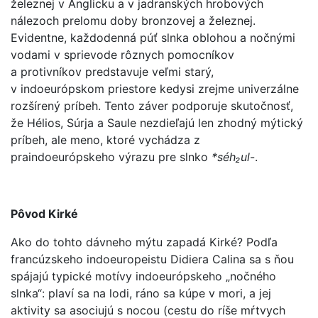
železnej v Anglicku a v jadranských hrobových
nálezoch prelomu doby bronzovej a železnej.
Evidentne, každodenná púť slnka oblohou a nočnými
vodami v sprievode rôznych pomocníkov
a protivníkov predstavuje veľmi starý,
v indoeurópskom priestore kedysi zrejme univerzálne
rozšírený príbeh. Tento záver podporuje skutočnosť,
že Hélios, Súrja a Saule nezdieľajú len zhodný mýtický
príbeh, ale meno, ktoré vychádza z
praindoeurópskeho výrazu pre slnko
*séh₂ul
-.
Pôvod Kirké
Ako do tohto dávneho mýtu zapadá Kirké? Podľa
francúzskeho indoeuropeistu Didiera Calina sa s ňou
spájajú typické motívy indoeurópskeho „nočného
slnka“: plaví sa na lodi, ráno sa kúpe v mori, a jej
aktivity sa asociujú s nocou (cestu do ríše mŕtvych