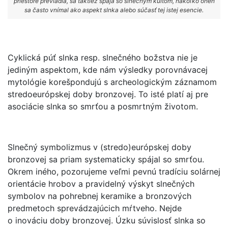
priestore prevládla, sa taktiež spája so slnečným kultom, nakoľko oheň
sa často vnímal ako aspekt slnka alebo súčasť tej istej esencie.
Cyklická púť slnka resp. slnečného božstva nie je
jediným aspektom, kde nám výsledky porovnávacej
mytológie korešpondujú s archeologickým záznamom
stredoeurópskej doby bronzovej. To isté platí aj pre
asociácie slnka so smrťou a posmrtným životom.
Slnečný symbolizmus v (stredo)európskej doby
bronzovej sa priam systematicky spájal so smrťou.
Okrem iného, pozorujeme veľmi pevnú tradíciu solárnej
orientácie hrobov a pravidelný výskyt slnečných
symbolov na pohrebnej keramike a bronzových
predmetoch sprevádzajúcich mŕtveho. Nejde
o inováciu doby bronzovej. Úzku súvislosť slnka so