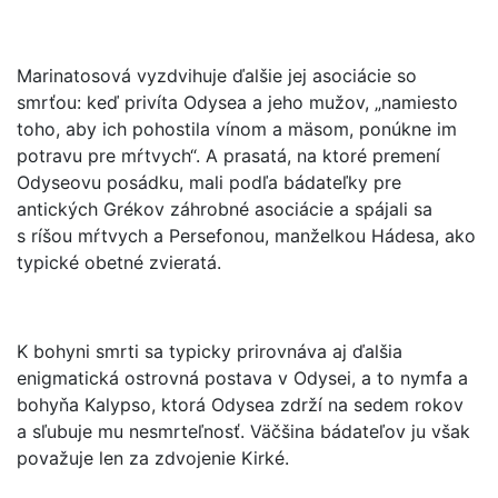
Marinatosová vyzdvihuje ďalšie jej asociácie so
smrťou: keď privíta Odysea a jeho mužov, „namiesto
toho, aby ich pohostila vínom a mäsom, ponúkne im
potravu pre mŕtvych“. A prasatá, na ktoré premení
Odyseovu posádku, mali podľa bádateľky pre
antických Grékov záhrobné asociácie a spájali sa
s ríšou mŕtvych a Persefonou, manželkou Hádesa, ako
typické obetné zvieratá.
K bohyni smrti sa typicky prirovnáva aj ďalšia
enigmatická ostrovná postava v Odysei, a to nymfa a
bohyňa Kalypso, ktorá Odysea zdrží na sedem rokov
a sľubuje mu nesmrteľnosť. Väčšina bádateľov ju však
považuje len za zdvojenie Kirké.