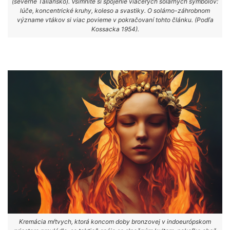
(severné Taliansko). Všimnite si spojenie viacerých solárnych symbolov:
lúče, koncentrické kruhy, koleso a svastiky. O solárno-záhrobnom
význame vtákov si viac povieme v pokračovaní tohto článku. (Podľa
Kossacka 1954).
Kremácia mŕtvych, ktorá koncom doby bronzovej v indoeurópskom