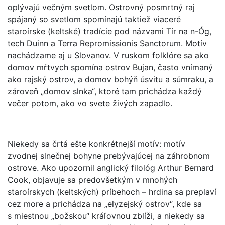
oplývajú večným svetlom. Ostrovný posmrtný raj
spájaný so svetlom spomínajú taktiež viaceré
staroírske (keltské) tradície pod názvami Tír na n-Óg,
tech Duinn a Terra Repromissionis Sanctorum. Motív
nachádzame aj u Slovanov. V ruskom folklóre sa ako
domov mŕtvych spomína ostrov Bujan, často vnímaný
ako rajský ostrov, a domov bohýň úsvitu a súmraku, a
zároveň „domov slnka“, ktoré tam prichádza každý
večer potom, ako vo svete živých zapadlo.
Niekedy sa črtá ešte konkrétnejší motív: motív
zvodnej slnečnej bohyne prebývajúcej na záhrobnom
ostrove. Ako upozornil anglický filológ Arthur Bernard
Cook, objavuje sa predovšetkým v mnohých
staroírskych (keltských) príbehoch – hrdina sa preplaví
cez more a prichádza na „elyzejský ostrov“, kde sa
s miestnou „božskou“ kráľovnou zblíži, a niekedy sa