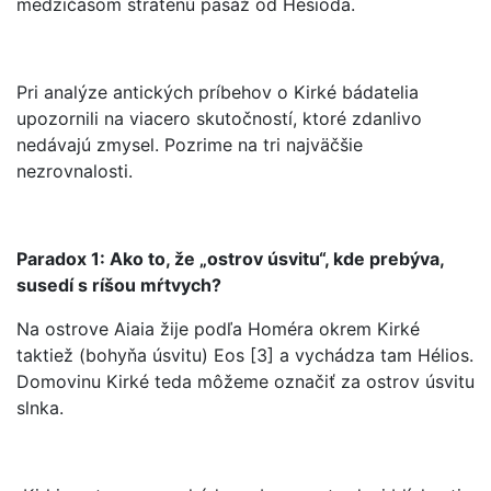
medzičasom stratenú pasáž od Hesioda.
Pri analýze antických príbehov o Kirké bádatelia
upozornili na viacero skutočností, ktoré zdanlivo
nedávajú zmysel. Pozrime na tri najväčšie
nezrovnalosti.
Paradox 1: Ako to, že „ostrov úsvitu“, kde prebýva,
susedí s ríšou mŕtvych?
Na ostrove Aiaia žije podľa Homéra okrem Kirké
taktiež (bohyňa úsvitu) Eos [3] a vychádza tam Hélios.
Domovinu Kirké teda môžeme označiť za ostrov úsvitu
slnka.