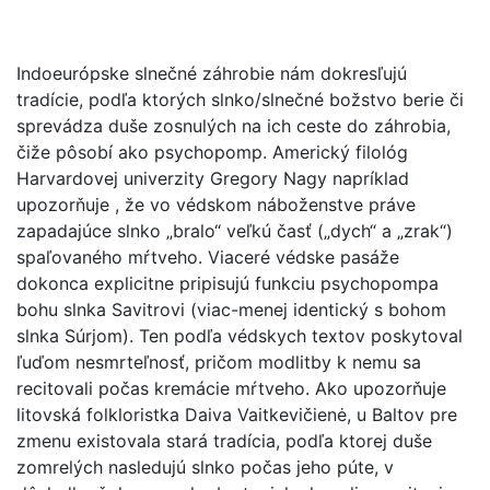
Indoeurópske slnečné záhrobie nám dokresľujú
tradície, podľa ktorých slnko/slnečné božstvo berie či
sprevádza duše zosnulých na ich ceste do záhrobia,
čiže pôsobí ako psychopomp. Americký filológ
Harvardovej univerzity Gregory Nagy napríklad
upozorňuje , že vo védskom náboženstve práve
zapadajúce slnko „bralo“ veľkú časť („dych“ a „zrak“)
spaľovaného mŕtveho. Viaceré védske pasáže
dokonca explicitne pripisujú funkciu psychopompa
bohu slnka Savitrovi (viac-menej identický s bohom
slnka Súrjom). Ten podľa védskych textov poskytoval
ľuďom nesmrteľnosť, pričom modlitby k nemu sa
recitovali počas kremácie mŕtveho. Ako upozorňuje
litovská folkloristka Daiva Vaitkevičienė, u Baltov pre
zmenu existovala stará tradícia, podľa ktorej duše
zomrelých nasledujú slnko počas jeho púte, v