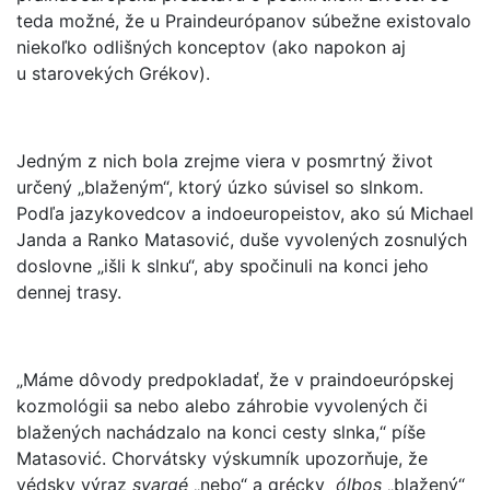
teda možné, že u Praindeurópanov súbežne existovalo
niekoľko odlišných konceptov (ako napokon aj
u starovekých Grékov).
Jedným z nich bola zrejme viera v posmrtný život
určený „blaženým“, ktorý úzko súvisel so slnkom.
Podľa jazykovedcov a indoeuropeistov, ako sú Michael
Janda a Ranko Matasović, duše vyvolených zosnulých
doslovne „išli k slnku“, aby spočinuli na konci jeho
dennej trasy.
„Máme dôvody predpokladať, že v praindoeurópskej
kozmológii sa nebo alebo záhrobie vyvolených či
blažených nachádzalo na konci cesty slnka,“ píše
Matasović. Chorvátsky výskumník upozorňuje, že
védsky výraz
svargé
„nebo“ a grécky
ólbos
„blažený“