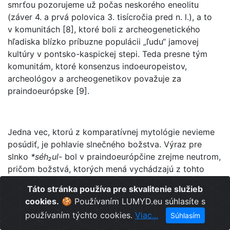
smrťou pozorujeme už počas neskorého eneolitu
(záver 4. a prvá polovica 3. tisícročia pred n. l.), a to
v komunitách [8], ktoré boli z archeogenetického
hľadiska blízko príbuzne populácii „ľudu“ jamovej
kultúry v pontsko-kaspickej stepi. Teda presne tým
komunitám, ktoré konsenzus indoeuropeistov,
archeológov a archeogenetikov považuje za
praindoeurópske [9].
Jedna vec, ktorú z komparatívnej mytológie nevieme
posúdiť, je pohlavie slnečného božstva. Výraz pre
slnko
*séh₂ul-
bol v praindoeurópčine zrejme neutrom,
pričom božstvá, ktorých mená vychádzajú z tohto
výrazu, sú ako mužské (grécky Hélios, rímsky Sol,
Táto stránka používa pre skvalitenie služieb
védsky Súrja) tak ženské (germánska Sunna,
cookies.
🍪 Používaním LUMYD.eu súhlasíte s
staroseverská Sól, baltská Saule, védska
používaním týchto cookies.
Viac...
Súhlasím
Súrjá). Z
analýzy archeologického záznamu