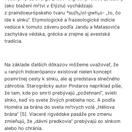
(ako blažení mŕtvi v Elýziu) vychádzajú
z praindoeurópskeho tvaru
*su(h
₂
)ol-gwh
₂
o-
„to, čo
ide k slnku“. Etymologické a frazeologické indície
vedúce k tomuto záveru podľa Jandu a Matasovića
zachytáva védska, grécka a zrejme aj avestská
tradícia.
Na základe ďalších dôkazov môžeme uvažovať, že
u raných Indoerópanov existoval nielen koncept
posmrtnej cesty k slnku, ale aj predstava slnečného
záhrobia. Starogrécky autor Pindaros napríklad píše,
že tam, kde po smrti prebývajú „požehnaní“, svieti
slnko, keď vo svete živých prebieha noc. A podľa
Homéra sa brána do sveta mŕtvych volá „Héliova
brána“ [5]. Viaceré rigvédske pasáže pre zmenu
zmieňujú, že „dávni predkovia“ prebývajú so slnkom
alebo ho chránia.