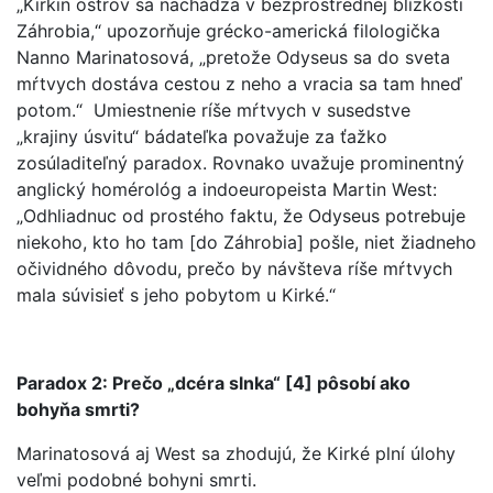
„Kirkin ostrov sa nachádza v bezprostrednej blízkosti
Záhrobia,“ upozorňuje grécko-americká filologička
Nanno Marinatosová, „pretože Odyseus sa do sveta
mŕtvych dostáva cestou z neho a vracia sa tam hneď
potom.“ Umiestnenie ríše mŕtvych v susedstve
„krajiny úsvitu“ bádateľka považuje za ťažko
zosúladiteľný paradox. Rovnako uvažuje prominentný
anglický homérológ a indoeuropeista Martin West:
„Odhliadnuc od prostého faktu, že Odyseus potrebuje
niekoho, kto ho tam [do Záhrobia] pošle, niet žiadneho
očividného dôvodu, prečo by návšteva ríše mŕtvych
mala súvisieť s jeho pobytom u Kirké.“
Paradox 2: Prečo „dcéra slnka“ [4] pôsobí ako
bohyňa smrti?
Marinatosová aj West sa zhodujú, že Kirké plní úlohy
veľmi podobné bohyni smrti.