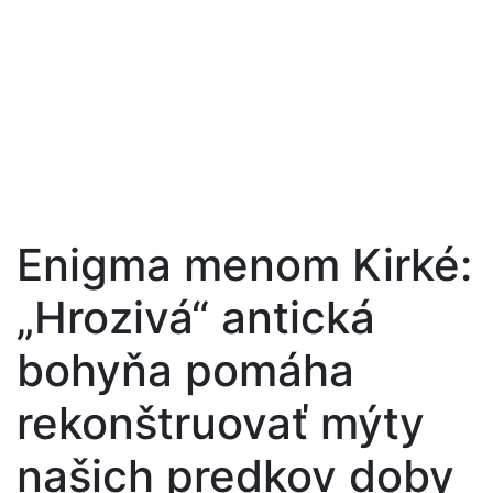
Enigma menom Kirké:
„Hrozivá“ antická
bohyňa pomáha
rekonštruovať mýty
našich predkov doby