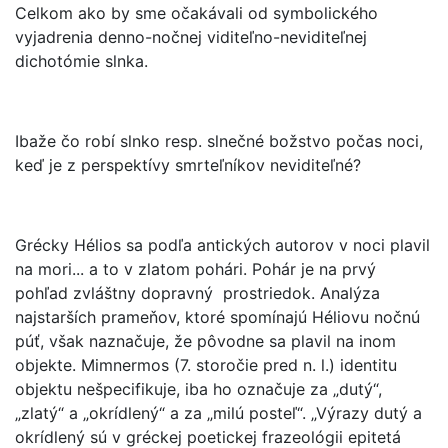
Celkom ako by sme očakávali od symbolického
vyjadrenia denno-nočnej viditeľno-neviditeľnej
dichotómie slnka.
Ibaže čo robí slnko resp. slnečné božstvo počas noci,
keď je z perspektívy smrteľníkov neviditeľné?
Grécky Hélios sa podľa antických autorov v noci plavil
na mori... a to v zlatom pohári. Pohár je na prvý
pohľad zvláštny dopravný prostriedok. Analýza
najstarších prameňov, ktoré spomínajú Héliovu nočnú
púť, však naznačuje, že pôvodne sa plavil na inom
objekte. Mimnermos (7. storočie pred n. l.) identitu
objektu nešpecifikuje, iba ho označuje za „dutý“,
„zlatý“ a „okrídlený“ a za „milú posteľ“. „Výrazy dutý a
okrídlený sú v gréckej poetickej frazeológii epitetá