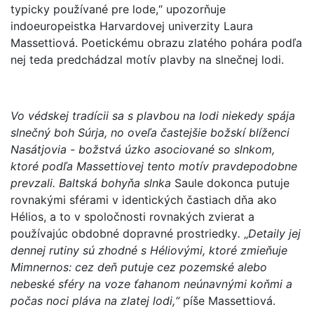
typicky používané pre lode,“ upozorňuje
indoeuropeistka Harvardovej univerzity Laura
Massettiová. Poetickému obrazu zlatého pohára podľa
nej teda predchádzal motív plavby na slnečnej lodi.
Vo védskej tradícii sa s plavbou na lodi niekedy spája
slnečný boh Súrja, no oveľa častejšie božskí blíženci
Nasátjovia - božstvá úzko asociované so slnkom,
ktoré podľa Massettiovej tento motív pravdepodobne
prevzali. Baltská bohyňa slnka
Saule dokonca putuje
rovnakými sférami v identických častiach dňa ako
Hélios, a to v spoločnosti rovnakých zvierat a
používajúc obdobné dopravné prostriedky
.
„
Detaily jej
dennej rutiny sú zhodné s Héliovými, ktoré zmieňuje
Mimnernos: cez deň putuje cez pozemské alebo
nebeské sféry na voze ťahanom neúnavnými koňmi a
počas noci pláva na zlatej lodi,“
píše Massettiová.