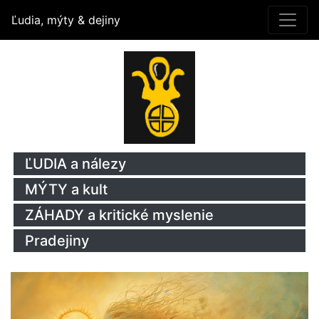
Ľudia, mýty & dejiny
ĽUDIA a nálezy
MÝTY a kult
ZÁHADY a kritické myslenie
Pradejiny