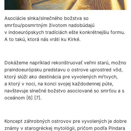
Asociácie slnka/slnečného božstva so
smrťou/posmrtným životom nadobúdajú
v indoeurópskych tradíciách ešte konkrétnejšiu formu.
A to takú, ktorá nás vráti ku Kirké.
Dokážeme napríklad rekonštruovať veľmi starú, možno
praindoeurópsku predstavu o ostrove uprostred vôd,
ktorý slúži ako destinácia pre vyvolených mŕtvych,
a ktorý v noci, na konci svojej každodennej púte,
navštevuje slnečné božstvo asociované so smrťou a s
oceánom [6] [7].
Koncept záhrobných ostrovov pre vyvolených je dobre
známy v starogréckej mytológii, pričom podľa Pindara