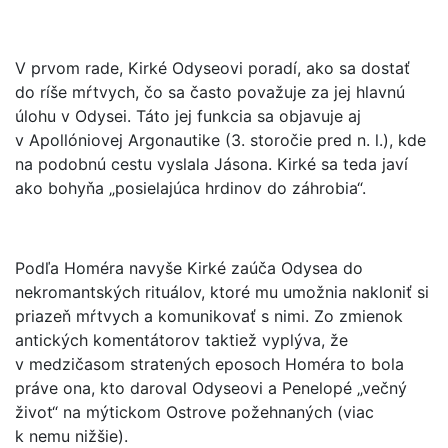
V prvom rade, Kirké Odyseovi poradí, ako sa dostať
do ríše mŕtvych, čo sa často považuje za jej hlavnú
úlohu v Odysei. Táto jej funkcia sa objavuje aj
v Apollóniovej Argonautike (3. storočie pred n. l.), kde
na podobnú cestu vyslala Jásona. Kirké sa teda javí
ako bohyňa „posielajúca hrdinov do záhrobia“.
Podľa Homéra navyše Kirké zaúča Odysea do
nekromantských rituálov, ktoré mu umožnia nakloniť si
priazeň mŕtvych a komunikovať s nimi. Zo zmienok
antických komentátorov taktiež vyplýva, že
v medzičasom stratených eposoch Homéra to bola
práve ona, kto daroval Odyseovi a Penelopé „večný
život“ na mýtickom Ostrove požehnaných (viac
k nemu nižšie).