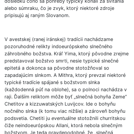
dôsledku čoho sa pohreby typicky konali za svitania
alebo súmraku, čo je zvyk, ktorý niektoré zdroje
pripisujú aj raným Slovanom.
V avestskej (ranej iránskej) tradícii nachádzame
pozoruhodné relikty indoeurópskeho slnečného
záhrobného božstva. Kráľ Yima, ktorý pôvodne zrejme
predstavoval božstvo smrti, nesie typické slnečné
epitetá a dokonca sa pôvodne stotožňoval so
zapadajúcim slnkom. A Mithra, ktorý prevzal niektoré
typické tradície spájané s božstvom slnka
(každodenná púť na oblohe), sa o polnoci nachádza v
raji. Ďalším reliktom môže byť „slnečná bohyňa Zeme“
Chetitov a kizzuwatských Luvijcov. Ide o bohyňu
nočného slnka (k tomu viac nižšie) a zároveň bohyňu
podsvetia. Chetiti ju
eventuálne
stotožnili churritskou
čiže neindoeurópskou Allani, ktorá nebola slnečným
božstvom. Je teda pravdepodobné, že „slnečná