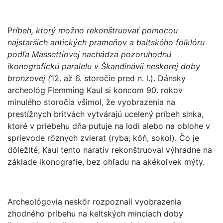
P
ríbeh, ktorý možno rekonštruovať pomocou
najstarších antických prameňov a baltského folklóru
podľa Massettiovej nachádza pozoruhodnú
ikonografickú paralelu v Škandinávii neskorej doby
bronzovej (
12. až 6. storočie pred n. l.). Dánsky
archeológ Flemming Kaul si koncom 90. rokov
minulého storočia všimol, že vyobrazenia na
prestížnych britvách vytvárajú ucelený príbeh slnka,
ktoré v priebehu dňa putuje na lodi alebo na oblohe v
sprievode rôznych zvierat (ryba, kôň, sokol). Čo je
dôležité, Kaul tento naratív rekonštruoval výhradne na
základe ikonografie, bez ohľadu na akékoľvek mýty.
Archeológovia neskôr rozpoznali vyobrazenia
zhodného príbehu na keltských minciach doby