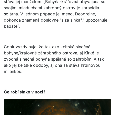
stáva jej manželom. „Bohyňa-kráľovná obývajúca so
svojimi mladuchami záhrobný ostrov je spravidla
solárna. V jednom prípade jej meno, Deogreine,
dokonca znamená doslovne "slza slnka",“ upozorňuje
bádateľ.
Cook vyzdvihuje, že tak ako keltské slnečné
bohyne/kráľovné záhrobného ostrova, aj Kirké je
zvodná slnečná bohyňa spájaná so záhrobím. A tak
ako jej keltské obdoby, aj ona sa stáva hrdinovou
milenkou.
Čo robí slnko v noci?