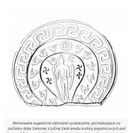
Mimoriadne sugestívne náhrobné vyobrazenie, pochádzajúce zo
začiatku doby železnej z južnej časti areálu kultúry popolnicových polí