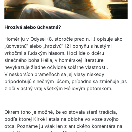
Hrozivá alebo úchvatná?
Homér ju v Odysei (8. storočie pred n. l.) opisuje ako
„úchvatnú“ alebo „hrozivú“ [2] bohyňu s hustými
vrkočmi a ľudským hlasom. Hoci ide o dcéru
slnečného boha Hélia, v homérskej literatúre
nevykazuje žiadne očividné solárne vlastnosti.
V neskorších prameňoch sa jej vlasy niekedy
pripodobujú slnečným lúčom, prípadne sa zmieňuje jas
z očí vlastný vraj všetkým Héliovým potomkom.
Okrem toho je možné, že existovala stará tradícia,
podľa ktorej Kirké lietala na oblohe vo voze svojho
otca. Poznáme ju však len z antického komentára na