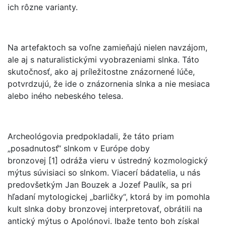
ich rôzne varianty.
Na artefaktoch sa voľne zamieňajú nielen navzájom,
ale aj s naturalistickými vyobrazeniami slnka. Táto
skutočnosť, ako aj príležitostne znázornené lúče,
potvrdzujú, že ide o znázornenia slnka a nie mesiaca
alebo iného nebeského telesa.
Archeológovia predpokladali, že táto priam
„posadnutosť“ slnkom v Európe doby
bronzovej [1] odráža vieru v ústredný kozmologický
mýtus súvisiaci so slnkom. Viacerí bádatelia, u nás
predovšetkým Jan Bouzek a Jozef Paulík, sa pri
hľadaní mytologickej „barličky“, ktorá by im pomohla
kult slnka doby bronzovej interpretovať, obrátili na
antický mýtus o Apolónovi. Ibaže tento boh získal