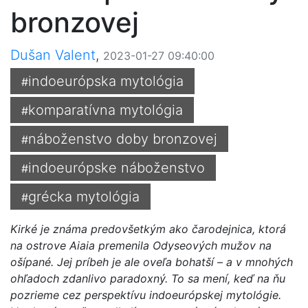
bronzovej
Dušan Valent
,
2023-01-27 09:40:00
indoeurópska mytológia
#
komparatívna mytológia
#
náboženstvo doby bronzovej
#
indoeurópske náboženstvo
#
grécka mytológia
#
Kirké je známa predovšetkým ako čarodejnica, ktorá
na ostrove Aiaia premenila Odyseových mužov na
ošípané. Jej príbeh je ale oveľa bohatší – a v mnohých
ohľadoch zdanlivo paradoxný. To sa mení, keď na ňu
pozrieme cez perspektívu indoeurópskej mytológie.