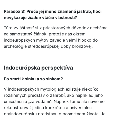
Paradox 3: Prečo jej meno znamená jastrab, hoci
nevykazuje
žiadne
vtáčie vlastnosti?
Túto zvláštnosť si z priestorových dôvodov necháme
na samostatný článok, pretože nás okrem
indoeurópskych mýtov zavedie veľmi hlboko do
archeológie stredoeurópskej doby bronzovej.
Indoeurópska perspektíva
Po smrti k slnku a so slnkom?
V indoeurópskych mytológiách existuje niekoľko
rozšírených predstáv o záhrobí, ako napríklad jeho
umiestnenie „za vodami“. Napriek tomu ale nevieme
rekonštruovať jedinú konkrétnu a univerzálnu
praindoeurópsku predstavu o posmrtnom živote. Je