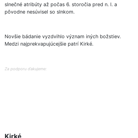
slnečné atribúty až počas 6. storočia pred n. l. a
pôvodne nesúvisel so slnkom.
Novšie bádanie vyzdvihlo význam iných božstiev.
Medzi najprekvapujúcejšie patrí Kirké.
Za podporu ďakujeme:
Kirké