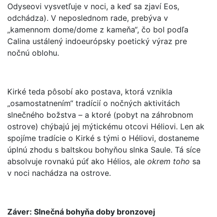
Odyseovi vysvetľuje v noci, a keď sa zjaví Eos,
odchádza). V neposlednom rade, prebýva v
„kamennom dome/dome z kameňa“, čo bol podľa
Calina ustálený indoeurópsky poetický výraz pre
nočnú oblohu.
Kirké teda pôsobí ako postava, ktorá vznikla
„osamostatnením“ tradícií o nočných aktivitách
slnečného božstva – a ktoré (pobyt na záhrobnom
ostrove) chýbajú jej mýtickému otcovi Héliovi. Len ak
spojíme tradície o Kirké s tými o Héliovi, dostaneme
úplnú zhodu s baltskou bohyňou slnka Saule. Tá síce
absolvuje rovnakú púť ako Hélios, ale
okrem toho
sa
v noci nachádza na ostrove.
Záver: Slnečná bohyňa doby bronzovej