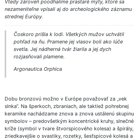
Vtedy zároveň poodhalíme prastaré mýty, ktoré sa
nezameniteľne vpísali aj do archeologického záznamu
strednej Európy.
Čoskoro prišla k lodi. Všetkých mužov uchvátil
pohľad na ňu. Pramene jej vlasov boli ako lúče
svetla. Jej nádherná tvár žiarila a jej dych
rozjasňovali plamene.
Argonautica Orphica
Dobu bronzovú možno v Európe považovať za „vek
slnka“. Na šperkoch, zbraniach, ale taktiež pohrebnej
keramike nachádzame znova a znova ustálenú skupinu
symbolov – predovšetkým koncentrické kruhy, slnečné
kríže (symbol v tvare štvorspicového kolesa) a špirály,
zriedkavejšie o svastiky, rozetky, šesťspicové kolesá a