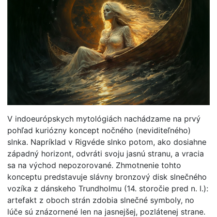
V indoeurópskych mytológiách nachádzame na prvý
pohľad kuriózny koncept nočného (neviditeľného)
slnka. Napríklad v Rigvéde slnko potom, ako dosiahne
západný horizont, odvráti svoju jasnú stranu, a vracia
sa na východ nepozorované. Zhmotnenie tohto
konceptu predstavuje slávny bronzový disk slnečného
vozíka z dánskeho Trundholmu (14. storočie pred n. l.):
artefakt z oboch strán zdobia slnečné symboly, no
lúče sú znázornené len na jasnejšej, pozlátenej strane.