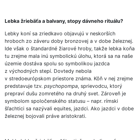
Lebka žriebäťa a balvany, stopy dávneho rituálu?
Lebky koní sa zriedkavo objavujú v neskorších
hroboch zo záveru doby bronzovej a v dobe železnej.
Ide však o štandardné žiarové hroby, takže lebka koňa
tu zrejme mala inú symbolickú úlohu, ktorá sa na naše
územie dostáva spolu so symbolikou jazdca
z východných stepí. Dovtedy nebola
v stredoeurópskom priestore známa. Kôň v nej zrejme
predstavuje tzv.
psychopompa
, sprievodcu, ktorý
prepraví dušu zomretého na druhý svet. Zároveň je
symbolom spoločenského statusu – napr. rímski
šľachtici sa nazývali equites, jazdci. Ako jazdci v dobe
železnej bojovali práve aristokrati.