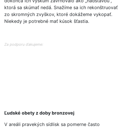
dokonca ich výskum zavrhovalo ako „nadstavbu“,
ktorá sa skúmať nedá. Snažíme sa ich rekonštruovať
zo skromných zvyškov, ktoré dokážeme vykopať.
Niekedy je potrebné mať kúsok šťastia.
Za podporu ďakujeme:
Ľudské obety z doby bronzovej
V areáli pravekých sídlisk sa pomerne často