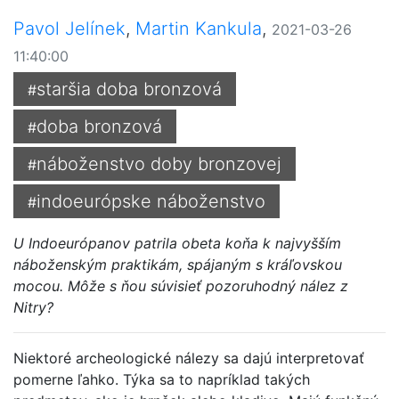
Pavol Jelínek
,
Martin Kankula
,
2021-03-26
11:40:00
staršia doba bronzová
#
doba bronzová
#
náboženstvo doby bronzovej
#
indoeurópske náboženstvo
#
U Indoeurópanov patrila obeta koňa k najvyšším
náboženským praktikám, spájaným s kráľovskou
mocou. Môže s ňou súvisieť pozoruhodný nález z
Nitry?
Niektoré archeologické nálezy sa dajú interpretovať
pomerne ľahko. Týka sa to napríklad takých