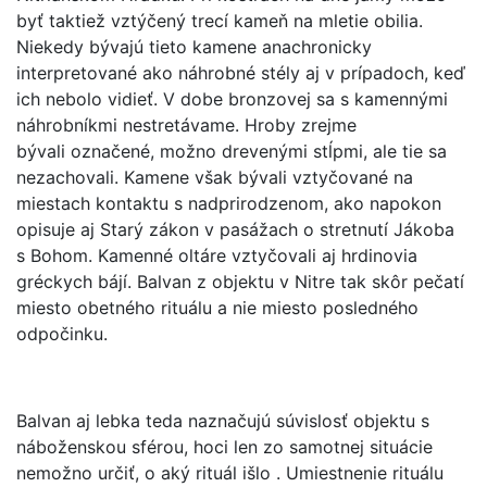
byť taktiež vztýčený trecí kameň na mletie obilia.
Niekedy bývajú tieto kamene anachronicky
interpretované ako náhrobné stély aj v prípadoch, keď
ich nebolo vidieť. V dobe bronzovej sa s kamennými
náhrobníkmi nestretávame. Hroby zrejme
bývali označené, možno drevenými stĺpmi, ale tie sa
nezachovali. Kamene však bývali vztyčované na
miestach kontaktu s nadprirodzenom, ako napokon
opisuje aj Starý zákon v pasážach o stretnutí Jákoba
s Bohom. Kamenné oltáre vztyčovali aj hrdinovia
gréckych bájí. Balvan z objektu v Nitre tak skôr pečatí
miesto obetného rituálu a nie miesto posledného
odpočinku.
Balvan aj lebka teda naznačujú súvislosť objektu s
náboženskou sférou, hoci len zo samotnej situácie
nemožno určiť, o aký rituál išlo . Umiestnenie rituálu