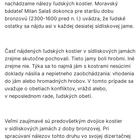
nachádzame nálezy ľudských kostier. Moravský
bádateľ Milan Salaš dokonca pre staršiu dobu
bronzovú (2300-1600 pred n. l.) uvádza, že ľudské
ostatky sa nájdu asi v každej desiatej sídliskovej jame.
Časť nájdených ľudských kostier v sídliskových jamách
zrejme skutočne pochovali. Tieto jamy boli hrobmi. Iné
zrejme nie. Týka sa to najmä jám s kostrami nesúcimi
doklady násilia a nepietneho zaobchádzania: vhodenia
do jám alebo hromadných hrobov. V tomto prípade sa
uvažuje o obetiach konfliktov, vrážd alebo,
v neposlednom rade, ľudských obetí.
Veľmi zaujímavé sú predovšetkým dvojice kostier
v sídliskových jamách z doby bronzovej. Pri
spracúvaní nálezov tohto druhu vo svojej dizertačnej