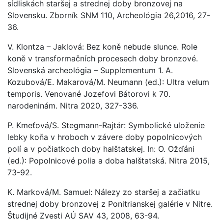
sídliskách staršej a strednej doby bronzovej na
Slovensku. Zborník SNM 110, Archeológia 26,2016, 27-
36.
V. Klontza – Jaklová: Bez koně nebude slunce. Role
koně v transformačních procesech doby bronzové.
Slovenská archeológia – Supplementum 1. A.
Kozubová/E. Makarová/M. Neumann (ed.): Ultra velum
temporis. Venované Jozefovi Bátorovi k 70.
narodeninám. Nitra 2020, 327-336.
P. Kmeťová/S. Stegmann-Rajtár: Symbolické uloženie
lebky koňa v hroboch v závere doby popolnicových
polí a v počiatkoch doby halštatskej. In: O. Ožďáni
(ed.): Popolnicové polia a doba halštatská. Nitra 2015,
73-92.
K. Marková/M. Samuel: Nálezy zo staršej a začiatku
strednej doby bronzovej z Ponitrianskej galérie v Nitre.
Študijné Zvesti AÚ SAV 43, 2008, 63-94.