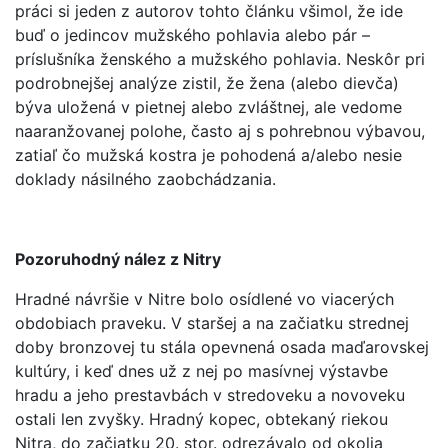
práci si jeden z autorov tohto článku všimol, že ide
buď o jedincov mužského pohlavia alebo pár –
príslušníka ženského a mužského pohlavia. Neskôr pri
podrobnejšej analýze zistil, že žena (alebo dievča)
býva uložená v pietnej alebo zvláštnej, ale vedome
naaranžovanej polohe, často aj s pohrebnou výbavou,
zatiaľ čo mužská kostra je pohodená a/alebo nesie
doklady násilného zaobchádzania.
Pozoruhodný nález z Nitry
Hradné návršie v Nitre bolo osídlené vo viacerých
obdobiach praveku. V staršej a na začiatku strednej
doby bronzovej tu stála opevnená osada maďarovskej
kultúry, i keď dnes už z nej po masívnej výstavbe
hradu a jeho prestavbách v stredoveku a novoveku
ostali len zvyšky. Hradný kopec, obtekaný riekou
Nitra, do začiatku 20. stor. odrezávalo od okolia