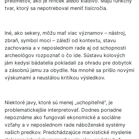
predmetov, ako je hrnček alebo kladivo. Majú funkčný
tvar, ktorý sa nepotreboval meniť tisícročia.
Iné, ako sekery, môžu mať viac významov – nástroj,
zbraň, symbol moci – záleží od kontextu, stavu
zachovania a v neposlednom rade aj od schopnosti
archeológov rozpoznať o čo ide. Sústavu kolových
jám kedysi bádatelia pokladali za ohradu pre dobytok
a zásobnú jamu za obydlie. Na mnohé sa prišlo novými
výskumami a neustálou kritikou výsledkov.
Niektoré javy, ktoré sú menej „uchopiteľné“, je
problematickejšie interpretovať. Dodnes poriadne
nepoznáme ako fungovali ekonomické a sociálne
vzťahy a v neposlednom rade náboženské systémy
našich predkov. Predchádzajúce marxistické myslenie