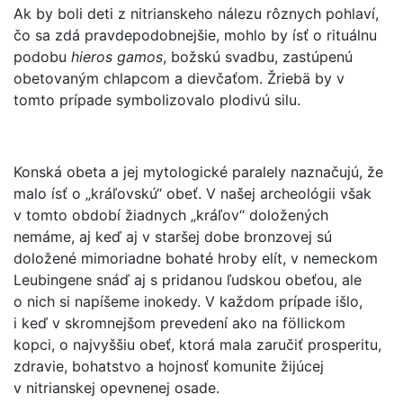
Ak by boli deti z nitrianskeho nálezu rôznych pohlaví,
čo sa zdá pravdepodobnejšie, mohlo by ísť o rituálnu
podobu
hieros gamos
, božskú svadbu, zastúpenú
obetovaným chlapcom a dievčaťom. Žriebä by v
tomto prípade symbolizovalo plodivú silu.
Konská obeta a jej mytologické paralely naznačujú, že
malo ísť o „kráľovskú“ obeť. V našej archeológii však
v tomto období žiadnych „kráľov“ doložených
nemáme, aj keď aj v staršej dobe bronzovej sú
doložené mimoriadne bohaté hroby elít, v nemeckom
Leubingene snáď aj s pridanou ľudskou obeťou, ale
o nich si napíšeme inokedy. V každom prípade išlo,
i keď v skromnejšom prevedení ako na föllickom
kopci, o najvyššiu obeť, ktorá mala zaručiť prosperitu,
zdravie, bohatstvo a hojnosť komunite žijúcej
v nitrianskej opevnenej osade.