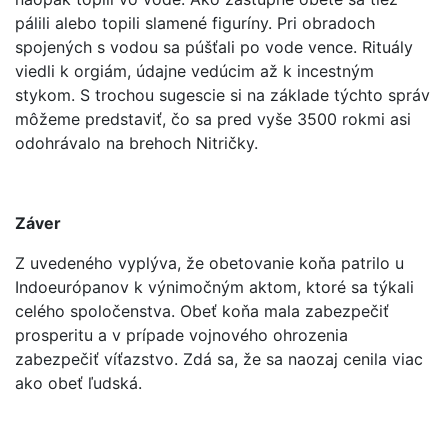
pálili alebo topili slamené figuríny. Pri obradoch
spojených s vodou sa púšťali po vode vence. Rituály
viedli k orgiám, údajne vedúcim až k incestným
stykom. S trochou sugescie si na základe týchto správ
môžeme predstaviť, čo sa pred vyše 3500 rokmi asi
odohrávalo na brehoch Nitričky.
Záver
Z uvedeného vyplýva, že obetovanie koňa patrilo u
Indoeurópanov k výnimočným aktom, ktoré sa týkali
celého spoločenstva. Obeť koňa mala zabezpečiť
prosperitu a v prípade vojnového ohrozenia
zabezpečiť víťazstvo. Zdá sa, že sa naozaj cenila viac
ako obeť ľudská.