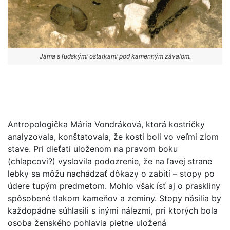
Jama s ľudskými ostatkami pod kamenným závalom.
Antropologička Mária Vondráková, ktorá kostričky
analyzovala, konštatovala, že kosti boli vo veľmi zlom
stave. Pri dieťati uloženom na pravom boku
(chlapcovi?) vyslovila podozrenie, že na ľavej strane
lebky sa môžu nachádzať dôkazy o zabití – stopy po
údere tupým predmetom. Mohlo však ísť aj o praskliny
spôsobené tlakom kameňov a zeminy. Stopy násilia by
každopádne súhlasili s inými nálezmi, pri ktorých bola
osoba ženského pohlavia pietne uložená