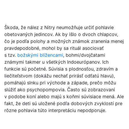
Škoda, že nález z Nitry neumožňuje určiť pohlavie
obetovaných jedincov. Ak by išlo o dvoch chlapcov,
čo je podľa polohy a možných známok zranenia menej
pravdepodobné, mohol by sa rituál asociovať
s tzv.
božskými blížencami
, bohmi/dvojčatami
známymi takmer u všetkých Indoeurópanov. Ich
funkcie sú početné. Súvisia s plodnosťou, zdravím a
liečiteľstvom (dokážu nechať prirásť odťatú hlavu),
pomáhajú slnku pri východe a západe, prečo môžu
slúžiť ako psychopompovia. Často sú zobrazovaní
v podobe koní alebo majú s koňmi súvisiace mená. Ale
fakt, že deti sú uložené podľa dobových zvyklostí pre
rôzne pohlavia túto interpretáciu nepodporuje.