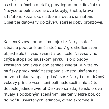
a asi trojročného dieťaťa, pravdepodobne dievčatka.
Navyše tu boli uložené dve kobyly, žriebä, krava
s teľaťom, koza s kozliatkom a ovca s jahňaťom.
Objekt je datovaný do záveru staršej doby bronzovej.
Kamenný zával pripomína objekt z Nitry. Inak sú
situácie podobné len čiastočne. V großhöfleinskom
objekte uložili viac zvierat a boli celé. Navyše v ňom
chýba stopa po mužskom prvku, išlo o osoby
ženského pohlavia alebo samice zvierat. V Nitre by
mužský prvok snáď zastupovala kostra uložená na
pravom boku. Naopak, pri náleze z Nitry bol dodržaný
vekový princíp –usmrtení boli nedospelí a nie sú tu
dospelé jedince zvierat.Celkovo sa zdá, že išlo o dva
rituály s podobným scenárom, ale ten v Nitre bol, čo
do počtu usmrtených jedincov, oveľa skromnejší.