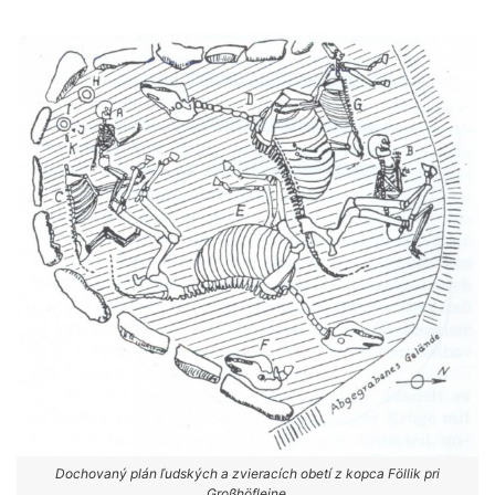
Dochovaný plán ľudských a zvieracích obetí z kopca Föllik pri
Großhöfleine.