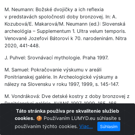
M. Neumann: Božské dvojičky a ich reflexia
v predstavách spoločnosti doby bronzovej. In: A.
Kozubová/E. Makarová/M. Neumann (ed.): Slovenská
archeológia – Supplementum 1. Ultra velum temporis.
Venované Jozefovi Bátorovi k 70. narodeninám. Nitra
2020, 441-448.
J. Puhvel: Srovnávací mythologie. Praha 1997.
M. Samuel: Pokračovanie výskumu v areáli
Ponitrianskej galérie. In Archeologické výskumy a
nálezy na Slovensku v roku 1997, 1999, s. 145-147.
M. Vondráková: Dve detské kostry z doby bronzovej z
Ponitrianskej galérie. AVANS 1997, 1999, 165, 166.
Táto stránka používa pre skvalitenie služieb
cookies.
🍪 Používaním LUMYD.eu súhlasíte s
používaním týchto cookies.
Viac...
Súhlasím
Odporúčané články: