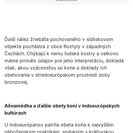
Ďalší nález žriebäťa pochovaného v sídliskovom
objekte pochádza z obce Roztyly v západných
Čechách. Chýbajú k nemu ľudské kostry a celkovo
máme primálo údajov pre jeho interpretáciu, dokladá
však, akou vzácnosťou sú kone a doklady ich
obetovania v stredoeurópskom prostredí doby
bronzovej.
Ašvamédha a ďalšie obety koní v indoeurópskych
kultúrach
U Indoeurópanov patrila obeta koňa k najvyšším
náboženským praktikám, spájaným s kráľovskou