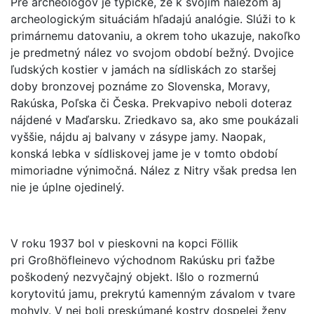
Pre archeológov je typické, že k svojim nálezom aj
archeologickým situáciám hľadajú analógie. Slúži to k
primárnemu datovaniu, a okrem toho ukazuje, nakoľko
je predmetný nález vo svojom období bežný. Dvojice
ľudských kostier v jamách na sídliskách zo staršej
doby bronzovej poznáme zo Slovenska, Moravy,
Rakúska, Poľska či Česka. Prekvapivo neboli doteraz
nájdené v Maďarsku. Zriedkavo sa, ako sme poukázali
vyššie, nájdu aj balvany v zásype jamy. Naopak,
konská lebka v sídliskovej jame je v tomto období
mimoriadne výnimočná. Nález z Nitry však predsa len
nie je úplne ojedinelý.
V roku 1937 bol v pieskovni na kopci Föllik
pri Großhöfleinevo východnom Rakúsku pri ťažbe
poškodený nezvyčajný objekt. Išlo o rozmernú
korytovitú jamu, prekrytú kamenným závalom v tvare
mohyly. V nej boli preskúmané kostry dospelej ženy