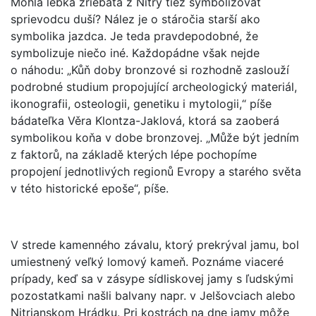
Mohla lebka žriebäťa z Nitry tiež symbolizovať
sprievodcu duší? Nález je o stáročia starší ako
symbolika jazdca. Je teda pravdepodobné, že
symbolizuje niečo iné. Každopádne však nejde
o náhodu: „Kůň doby bronzové si rozhodně zaslouží
podrobné studium propojující archeologický materiál,
ikonografii, osteologii, genetiku i mytologii,“ píše
bádateľka Věra Klontza-Jaklová, ktorá sa zaoberá
symbolikou koňa v dobe bronzovej. „Může být jedním
z faktorů, na základě kterých lépe pochopíme
propojení jednotlivých regionů Evropy a starého světa
v této historické epoše“, píše.
V strede kamenného závalu, ktorý prekrýval jamu, bol
umiestnený veľký lomový kameň. Poznáme viaceré
prípady, keď sa v zásype sídliskovej jamy s ľudskými
pozostatkami našli balvany napr. v Jelšovciach alebo
Nitrianskom Hrádku. Pri kostrách na dne jamy môže