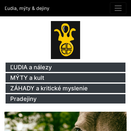
Ľudia, mýty & dejiny
ĽUDIA a nálezy
MÝTY a kult
ZÁHADY a kritické myslenie
Pradejiny