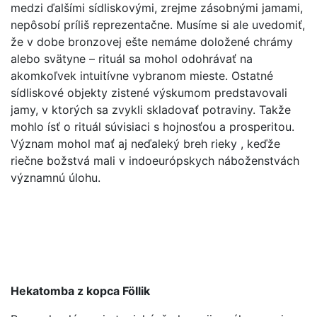
medzi ďalšími sídliskovými, zrejme zásobnými jamami,
nepôsobí príliš reprezentačne. Musíme si ale uvedomiť,
že v dobe bronzovej ešte nemáme doložené chrámy
alebo svätyne – rituál sa mohol odohrávať na
akomkoľvek intuitívne vybranom mieste. Ostatné
sídliskové objekty zistené výskumom predstavovali
jamy, v ktorých sa zvykli skladovať potraviny. Takže
mohlo ísť o rituál súvisiaci s hojnosťou a prosperitou.
Význam mohol mať aj neďaleký breh rieky , keďže
riečne božstvá mali v indoeurópskych náboženstvách
významnú úlohu.
Hekatomba z kopca Föllik