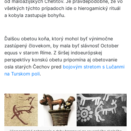
od maloázijských Chetitov. Je pravdepodobné, že vo
všetkých týchto prípadoch ide o hierogamický rituál
a kobyla zastupuje bohyňu.
Ďalšou obetou koňa, ktorý mohol byť výnimočne
zastúpený človekom, by mala byť slávnosť October
equus v starom Ríme. Z širšej indoeurópskej
perspektívy konskú obetu pripomína aj obetovanie
osla starých Čechov pred
bojovým stretom s Lučanmi
na Turskom poli
.