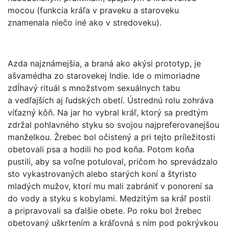
mocou (funkcia kráľa v praveku a staroveku
znamenala niečo iné ako v stredoveku).
Azda najznámejšia, a braná ako akýsi prototyp, je
ašvamédha zo starovekej Indie. Ide o mimoriadne
zdĺhavý rituál s množstvom sexuálnych tabu
a vedľajších aj ľudských obetí. Ústrednú rolu zohráva
víťazný kôň. Na jar ho vybral kráľ, ktorý sa predtým
zdržal pohlavného styku so svojou najpreferovanejšou
manželkou. Žrebec bol očistený a pri tejto príležitosti
obetovali psa a hodili ho pod koňa. Potom koňa
pustili, aby sa voľne potuloval, pričom ho sprevádzalo
sto vykastrovaných alebo starých koní a štyristo
mladých mužov, ktorí mu mali zabrániť v ponorení sa
do vody a styku s kobylami. Medzitým sa kráľ postil
a pripravovali sa ďalšie obete. Po roku bol žrebec
obetovaný uškrtením a kráľovná s ním pod pokrývkou