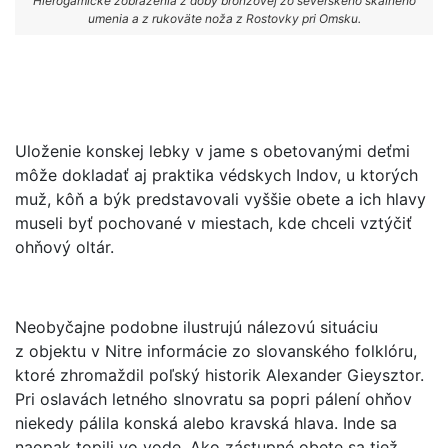
Hierogamické zobrazenia z doby bronzovej zo severského skalného
umenia a z rukoväte noža z Rostovky pri Omsku.
Uloženie konskej lebky v jame s obetovanými deťmi
môže dokladať aj praktika védskych Indov, u ktorých
muž, kôň a býk predstavovali vyššie obete a ich hlavy
museli byť pochované v miestach, kde chceli vztýčiť
ohňový oltár.
Neobyčajne podobne ilustrujú nálezovú situáciu
z objektu v Nitre informácie zo slovanského folklóru,
ktoré zhromaždil poľský historik Alexander Gieysztor.
Pri oslavách letného slnovratu sa popri pálení ohňov
niekedy pálila konská alebo kravská hlava. Inde sa
naopak topili vo vode. Ako zástupné obete sa tiež