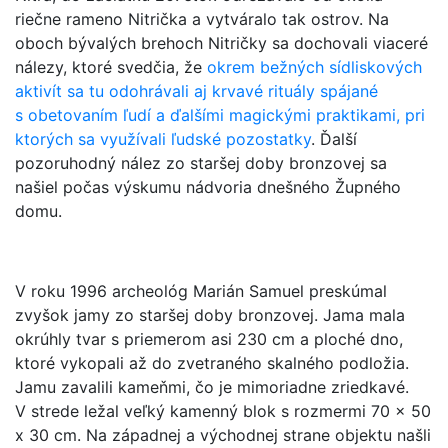
riečne rameno Nitrička a vytváralo tak ostrov. Na
oboch bývalých brehoch Nitričky sa dochovali viaceré
nálezy, ktoré svedčia, že
okrem bežných sídliskových
aktivít sa tu odohrávali aj krvavé rituály spájané
s obetovaním ľudí a ďalšími magickými praktikami, pri
ktorých sa využívali ľudské pozostatky
. Ďalší
pozoruhodný nález zo staršej doby bronzovej sa
našiel počas výskumu nádvoria dnešného Župného
domu.
V roku 1996 archeológ Marián Samuel preskúmal
zvyšok jamy zo staršej doby bronzovej. Jama mala
okrúhly tvar s priemerom asi 230 cm a ploché dno,
ktoré vykopali až do zvetraného skalného podložia.
Jamu zavalili kameňmi, čo je mimoriadne zriedkavé.
V strede ležal veľký kamenný blok s rozmermi 70 x 50
x 30 cm. Na západnej a východnej strane objektu našli