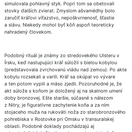
simulovala pohlavný styk. Popri tom sa obetovali
stovky ďalších zvierat. Zmyslom ašvamédhy bolo
zaručiť kráľovi víťazstvo, nepoškvrnenosť, šťastie
a slávu. Niekedy mohol byť kôň aspoň teoreticky
nahradený človekom.
Podobný rituál je známy zo stredovekého Ulsteru v
Írsku, keď nastupujúci kráľ súložil s bielou kobylou
(predstavovala zvrchovanú vládu nad zemou). Po akte
kobylu rozsekali a varili. Kráľ sa okúpal vo vývare
a ten potom vypili a mäso zjedli. Pozoruhodné je, že
akt súlože s koňom je doložený aj na skalnom umení
doby bronzovej. Ešte staršie, súčasné s nálezom
z Nitry, je figuratívne zachytenie koňa a za ním
stojaceho muža na rukoväti noža zo starobronzového
pohrebiska v Rostovke pri Omsku v transuralskej
oblasti. Podobné doklady pochádzajú aj