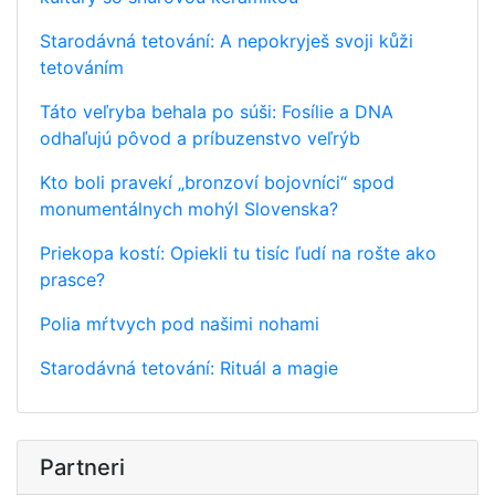
Starodávná tetování: A nepokryješ svoji kůži
tetováním
Táto veľryba behala po súši: Fosílie a DNA
odhaľujú pôvod a príbuzenstvo veľrýb
Kto boli pravekí „bronzoví bojovníci“ spod
monumentálnych mohýl Slovenska?
Priekopa kostí: Opiekli tu tisíc ľudí na rošte ako
prasce?
Polia mŕtvych pod našimi nohami
Starodávná tetování: Rituál a magie
Partneri