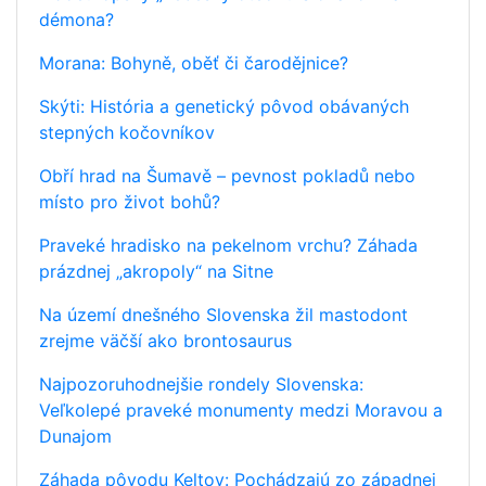
démona?
Morana: Bohyně, oběť či čarodějnice?
Skýti: História a genetický pôvod obávaných
stepných kočovníkov
Obří hrad na Šumavě – pevnost pokladů nebo
místo pro život bohů?
Praveké hradisko na pekelnom vrchu? Záhada
prázdnej „akropoly“ na Sitne
Na území dnešného Slovenska žil mastodont
zrejme väčší ako brontosaurus
Najpozoruhodnejšie rondely Slovenska:
Veľkolepé praveké monumenty medzi Moravou a
Dunajom
Záhada pôvodu Keltov: Pochádzajú zo západnej