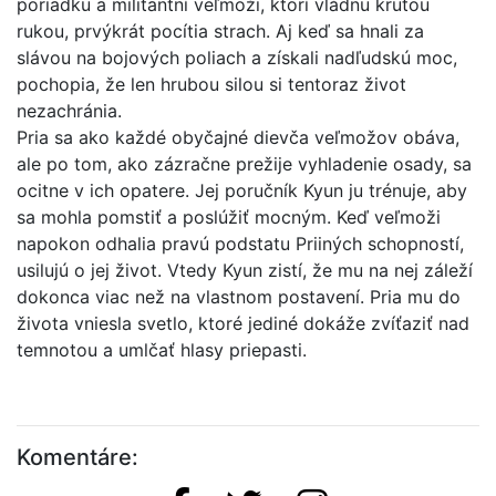
poriadku a militantní veľmoži, ktorí vládnu krutou
rukou, prvýkrát pocítia strach. Aj keď sa hnali za
slávou na bojových poliach a získali nadľudskú moc,
pochopia, že len hrubou silou si tentoraz život
nezachránia.
Pria sa ako každé obyčajné dievča veľmožov obáva,
ale po tom, ako zázračne prežije vyhladenie osady, sa
ocitne v ich opatere. Jej poručník Kyun ju trénuje, aby
sa mohla pomstiť a poslúžiť mocným. Keď veľmoži
napokon odhalia pravú podstatu Priiných schopností,
usilujú o jej život. Vtedy Kyun zistí, že mu na nej záleží
dokonca viac než na vlastnom postavení. Pria mu do
života vniesla svetlo, ktoré jediné dokáže zvíťaziť nad
temnotou a umlčať hlasy priepasti.
Komentáre: