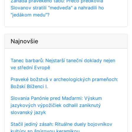
Záhada pravekého tabu: Prečo predkovia
Slovanov stratili "medveďa" a nahradili ho
"jedákom medu"?
Najnovšie
Tanec barbarů: Nejstarší taneční doklady nejen
ve střední Evropě
Praveké božstvá v archeologických prameňoch:
Božskí Blíženci I.
Slovania Panónie pred Maďarmi: Výskum
jazykových výpožičiek odhalil zaniknutý
slovanský jazyk
Stačil jediný zásah: Rituálne duely bojovníkov
kultúry so šnúrovou keramikou