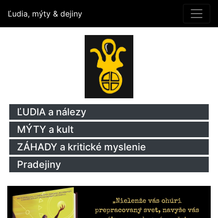
Ľudia, mýty & dejiny
ĽUDIA a nálezy
MÝTY a kult
ZÁHADY a kritické myslenie
Pradejiny