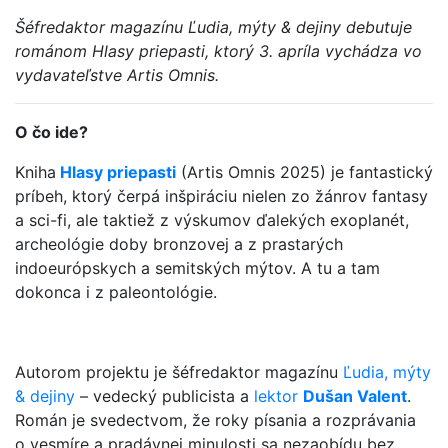
Šéfredaktor magazínu Ľudia, mýty & dejiny debutuje
románom Hlasy priepasti, ktorý 3. apríla vychádza vo
vydavateľstve Artis Omnis.
O čo ide?
Kniha
Hlasy priepasti
(Artis Omnis 2025) je fantastický
príbeh, ktorý čerpá inšpiráciu nielen zo žánrov fantasy
a sci-fi, ale taktiež z výskumov ďalekých exoplanét,
archeológie doby bronzovej a z prastarých
indoeurópskych a semitských mýtov. A tu a tam
dokonca i z paleontológie.
Autorom projektu je šéfredaktor magazínu
Ľudia, mýty
& dejiny
– vedecký publicista a
lektor
Dušan Valent
.
Román je svedectvom, že roky písania a rozprávania
o vesmíre a pradávnej minulosti sa nezaobídu bez