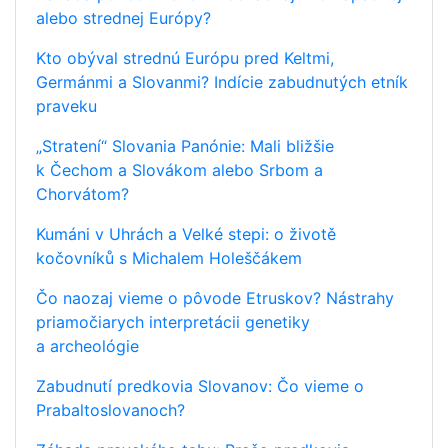
alebo strednej Európy?
Kto obýval strednú Európu pred Keltmi,
Germánmi a Slovanmi? Indície zabudnutých etník
praveku
„Stratení“ Slovania Panónie: Mali bližšie
k Čechom a Slovákom alebo Srbom a
Chorvátom?
Kumáni v Uhrách a Velké stepi: o životě
kočovníků s Michalem Holeščákem
Čo naozaj vieme o pôvode Etruskov? Nástrahy
priamočiarych interpretácii genetiky
a archeológie
Zabudnutí predkovia Slovanov: Čo vieme o
Prabaltoslovanoch?