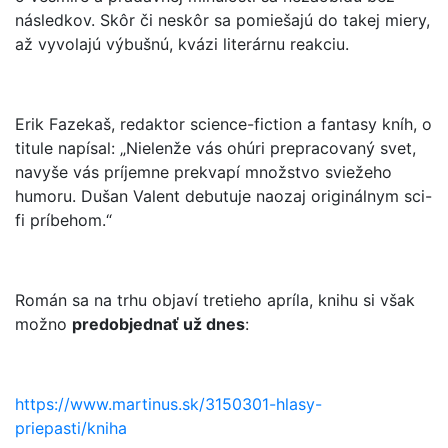
následkov. Skôr či neskôr sa pomiešajú do takej miery,
až vyvolajú výbušnú, kvázi literárnu reakciu.
Erik Fazekaš, redaktor science-fiction a fantasy kníh, o
titule napísal: „Nielenže vás ohúri prepracovaný svet,
navyše vás príjemne prekvapí množstvo sviežeho
humoru. Dušan Valent debutuje naozaj originálnym sci-
fi príbehom.“
Román sa na trhu objaví tretieho apríla, knihu si však
možno
predobjednať už dnes
:
https://www.martinus.sk/3150301-hlasy-
priepasti/kniha