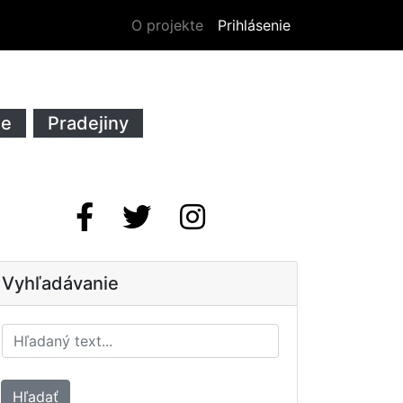
O projekte
Prihlásenie
ie
Pradejiny
Vyhľadávanie
Hľadať