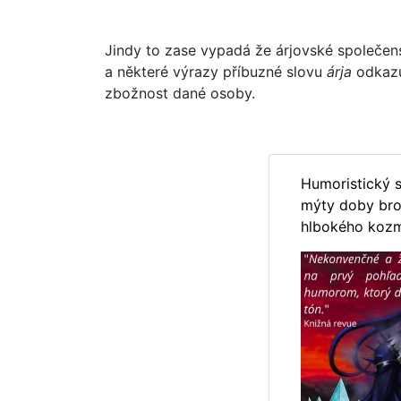
Jindy to zase vypadá že árjovské společens
a některé výrazy příbuzné slovu
árja
odkazu
zbožnost dané osoby.
Humoristický s
mýty doby bro
hlbokého koz