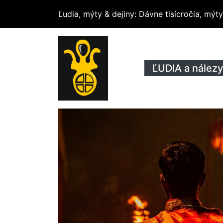
Ľudia, mýty & dejiny
: Dávne tisícročia, mý
ĽUDIA a nálezy