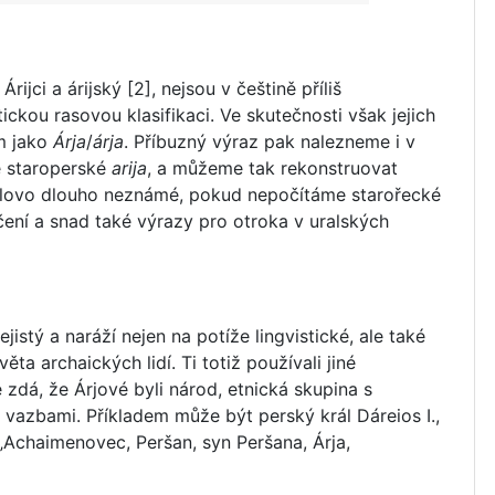
rijci a árijský [2], nejsou v češtině příliš
ickou rasovou klasifikaci. Ve skutečnosti však jejich
m jako
Árja
/
árja
. Příbuzný výraz pak nalezneme i v
je staroperské
arija
, a můžeme tak rekonstruovat
 slovo dlouho neznámé, pokud nepočítáme starořecké
čení a snad také výrazy pro otroka v uralských
istý a naráží nejen na potíže lingvistické, ale také
ta archaických lidí. Ti totiž používali jiné
zdá, že Árjové byli národ, etnická skupina s
vazbami. Příkladem může být perský král Dáreios I.,
 „Achaimenovec, Peršan, syn Peršana, Árja,