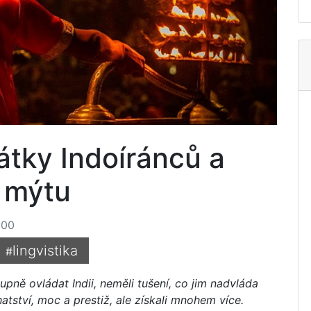
átky Indoíránců a
 mýtu
:00
lingvistika
#
upně ovládat Indii, neměli tušení, co jim nadvláda
tství, moc a prestiž, ale získali mnohem více.