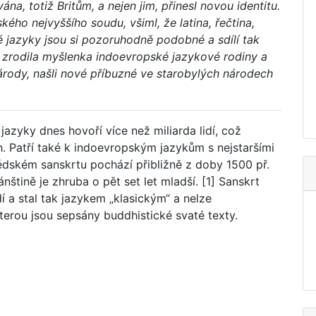
ána, totiž Britům, a nejen jim, přinesl novou identitu.
ého nejvyššího soudu, všiml, že latina, řečtina,
ké jazyky jsou si pozoruhodně podobné a sdílí tak
zrodila myšlenka indoevropské jazykové rodiny a
árody, našli nové příbuzné ve starobylých národech
jazyky dnes hovoří více než miliarda lidí, což
. Patří také k indoevropským jazykům s nejstaršími
édském sanskrtu pochází přibližně z doby 1500 př.
ánštině je zhruba o pět set let mladší. [1] Sanskrt
 a stal tak jazykem „klasickým“ a nelze
terou jsou sepsány buddhistické svaté texty.