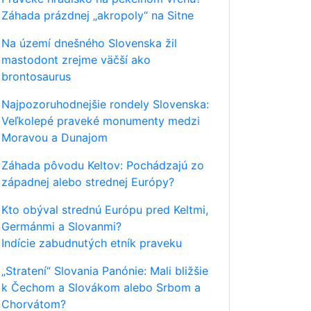
Záhada prázdnej „akropoly“ na Sitne
Na území dnešného Slovenska žil
mastodont zrejme väčší ako
brontosaurus
Najpozoruhodnejšie rondely Slovenska:
Veľkolepé praveké monumenty medzi
Moravou a Dunajom
Záhada pôvodu Keltov: Pochádzajú zo
západnej alebo strednej Európy?
Kto obýval strednú Európu pred Keltmi,
Germánmi a Slovanmi?
Indície zabudnutých etník praveku
„Stratení“ Slovania Panónie: Mali bližšie
k Čechom a Slovákom alebo Srbom a
Chorvátom?