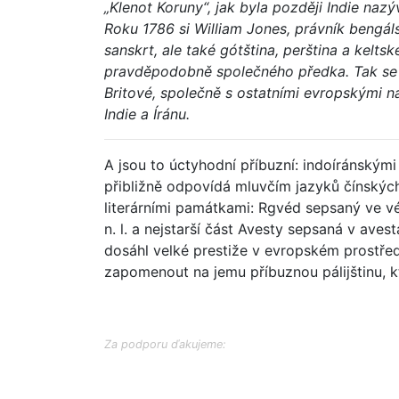
„Klenot Koruny“, jak byla později Indie nazýv
Roku 1786 si William Jones, právník bengálsk
sanskrt, ale také gótština, perština a kelts
pravděpodobně společného předka. Tak se 
Britové, společně s ostatními evropskými n
Indie a Íránu.
A jsou to úctyhodní příbuzní: indoíránskými 
přibližně odpovídá mluvčím jazyků čínských
literárními památkami: Rgvéd sepsaný ve v
n. l. a nejstarší část Avesty sepsaná v avest
dosáhl velké prestiže v evropském prostředí
zapomenout na jemu příbuznou pálijštinu, k
Za podporu ďakujeme: