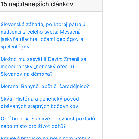
15 najčítanejších článkov
Slovenská záhada, po ktorej pátrajú
nadšenci z celého sveta: Mesačná
jaskyňa (šachta) očami geológov a
speleológov
Možno mu zasvätili Devín: Zmenil sa
indoeurópsky „nebeský otec“ u
Slovanov na démona?
Morana: Bohyně, oběť či čarodějnice?
Skýti: História a genetický pôvod
obávaných stepných kočovníkov
Obří hrad na Šumavě – pevnost pokladů
nebo místo pro život bohů?
Praveké hradisko na pekelnom vrchu?