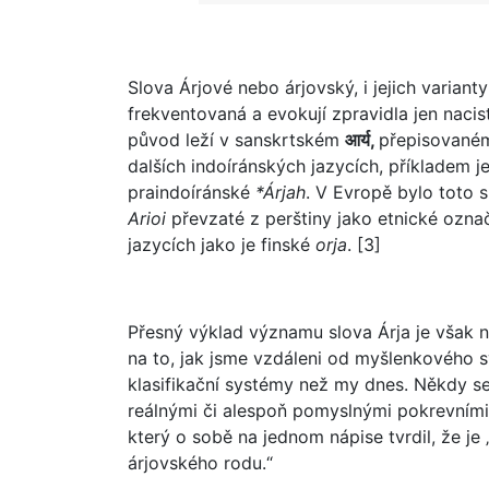
Slova Árjové nebo árjovský, i jejich varianty Á
frekventovaná a evokují zpravidla jen nacist
původ leží v sanskrtském
आर्य,
přepisované
dalších indoíránských jazycích, příkladem 
praindoíránské
*Árjah
. V Evropě bylo toto
Arioi
převzaté z perštiny jako etnické ozna
jazycích jako je finské
orja
. [3]
Přesný výklad významu slova Árja je však nej
na to, jak jsme vzdáleni od myšlenkového svě
klasifikační systémy než my dnes. Někdy se 
reálnými či alespoň pomyslnými pokrevními 
který o sobě na jednom nápise tvrdil, že je
árjovského rodu.“