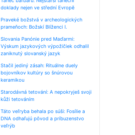
Tanec barbarů: Nejstarší taneční
doklady nejen ve střední Evropě
Praveké božstvá v archeologických
prameňoch: Božskí Blíženci I.
Slovania Panónie pred Maďarmi:
Výskum jazykových výpožičiek odhalil
zaniknutý slovanský jazyk
Stačil jediný zásah: Rituálne duely
bojovníkov kultúry so šnúrovou
keramikou
Starodávná tetování: A nepokryješ svoji
kůži tetováním
Táto veľryba behala po súši: Fosílie a
DNA odhaľujú pôvod a príbuzenstvo
veľrýb