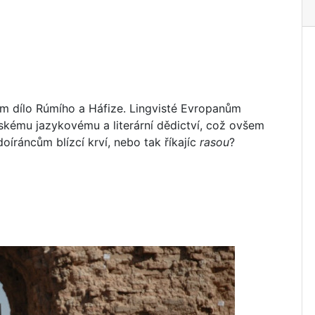
ím dílo Rúmího a Háfize. Lingvisté Evropanům
nskému jazykovému a literární dědictví, což ovšem
oíráncům blízcí krví, nebo tak říkajíc
rasou
?