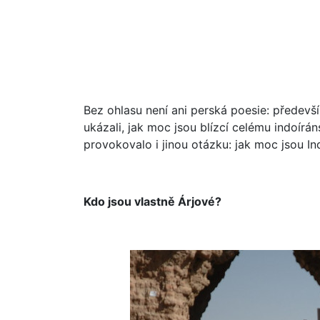
Bez ohlasu není ani perská poesie: předevš
ukázali, jak moc jsou blízcí celému indoírá
provokovalo i jinou otázku: jak moc jsou Ind
Kdo jsou vlastně Árjové?