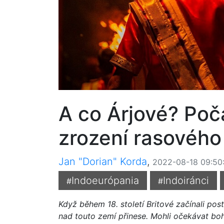
A co Árjové? Poč
zrození rasového
Jan "Dorian" Korda
,
2022-08-18 09:50
Indoeurópania
Indoiránci
#
#
Když během 18. století Britové začínali post
nad touto zemí přinese. Mohli očekávat boha