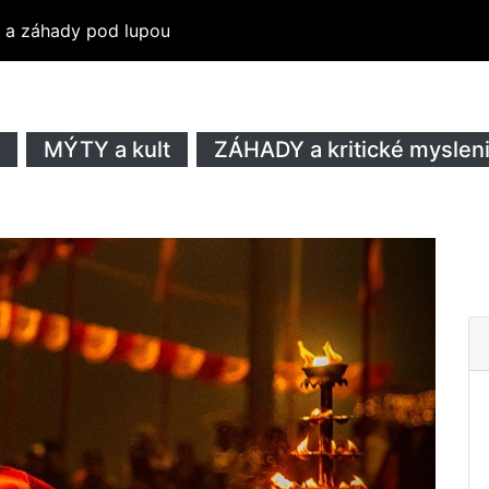
ty a záhady pod lupou
MÝTY a kult
ZÁHADY a kritické myslen