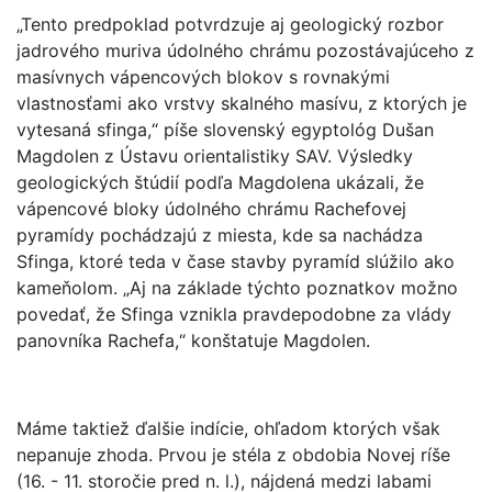
„Tento predpoklad potvrdzuje aj geologický rozbor
jadrového muriva údolného chrámu pozostávajúceho z
masívnych vápencových blokov s rovnakými
vlastnosťami ako vrstvy skalného masívu, z ktorých je
vytesaná sfinga,“ píše slovenský egyptológ Dušan
Magdolen z Ústavu orientalistiky SAV. Výsledky
geologických štúdií podľa Magdolena ukázali, že
vápencové bloky údolného chrámu Rachefovej
pyramídy pochádzajú z miesta, kde sa nachádza
Sfinga, ktoré teda v čase stavby pyramíd slúžilo ako
kameňolom. „Aj na základe týchto poznatkov možno
povedať, že Sfinga vznikla pravdepodobne za vlády
panovníka Rachefa,“ konštatuje Magdolen.
Máme taktiež ďalšie indície, ohľadom ktorých však
nepanuje zhoda. Prvou je stéla z obdobia Novej ríše
(16. - 11. storočie pred n. l.), nájdená medzi labami