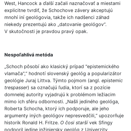
West, Hancock a ďalší začali naznačovať a miestami
explicitne tvrdiť, že Schochove závery akceptujú
mnohí iní geológovia, takže ich nadšenci záhad
niekedy prezentujú ako „datovanie geológov“.
V skutočnosti je pravdou pravý opak.
Nespoľahlivá metóda
„Schoch pôsobí ako klasický prípad "epistemického
vlamača",“ hodnotí slovenský geológ a popularizátor
geológie Juraj Littva. Týmto pojmom (angl.
epistemic
trespasser
) sa označujú ľudia, ktorí sa z pozície
domnelej autority vyjadrujú k problémom ležiacim
mimo ich sféru odbornosti. „Našli jediného geológa,
Roberta Schocha, ktorý ich podporuje, ale jeho
argumenty iných geológov nepresvedčili,“ upozorňuje
historik Ronald H. Fritze.
O čosi starší
vek Sfingy
podporil jedine inžiniersky geológ z Univerzity