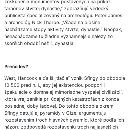
zoskupenia monumentov postavených na príkaz
faraónov štvrtej dynastie,“ zdôrazňujú vedecký
publicista špecializovaný na archeológiu Peter James
a archeológ Nick Thorpe. „Všade na plošine
nachádzame stopy aktivity štvrtej dynastie.“ Naopak,
nenachádzame tu žiadne významnejšie nálezy zo
skorších období než 1. dynastia.
Prečo lev?
West, Hancock a ďalší „tlačia“ vznik Sfingy do obdobia
10 500 pred n. l., aby jej existenciou podporili
špekulácie o domnelej mimoriadne vyspelej civilizácií,
ktorá vraj zanikla pri údajných katastrofách z konca
poslednej doby ľadovej. Do tohto obdobia okrem
Sfingy datujú aj pyramídy v Gíze: argumentujú
rozostavením troch hlavných pyramíd, ktoré podľa ich
názoru zodpovedá rozostaveniu troch najjasnejších