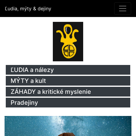
Ľudia, mýty & dejiny
ĽUDIA a nálezy
MÝTY a kult
ZÁHADY a kritické myslenie
Pradejiny