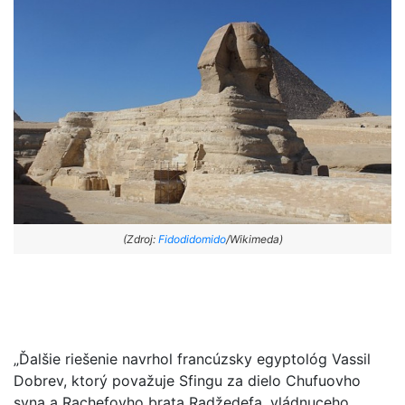
(Zdroj:
Fidodidomido
/Wikimeda)
„Ďalšie riešenie navrhol francúzsky egyptológ Vassil
Dobrev, ktorý považuje Sfingu za dielo Chufuovho
syna a Rachefovho brata Radžedefa, vládnuceho