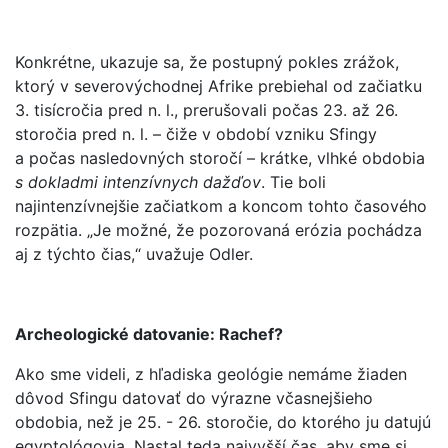
Konkrétne, ukazuje sa, že postupný pokles zrážok,
ktorý v severovýchodnej Afrike prebiehal od začiatku
3. tisícročia pred n. l., prerušovali počas 23. až 26.
storočia pred n. l. – čiže v období vzniku Sfingy
a počas nasledovných storočí – krátke, vlhké obdobia
s dokladmi intenzívnych dažďov
. Tie boli
najintenzívnejšie začiatkom a koncom tohto časového
rozpätia. „Je možné, že pozorovaná erózia pochádza
aj z týchto čias,“ uvažuje Odler.
Archeologické datovanie: Rachef?
Ako sme videli, z hľadiska geológie nemáme žiaden
dôvod Sfingu datovať do výrazne včasnejšieho
obdobia, než je 25. - 26. storočie, do ktorého ju datujú
egyptológovia. Nastal teda najvyšší čas, aby sme si