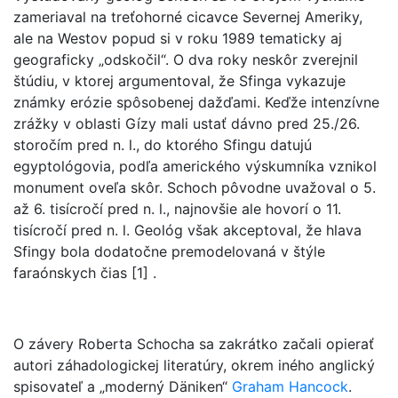
zameriaval na treťohorné cicavce Severnej Ameriky,
ale na Westov popud si v roku 1989 tematicky aj
geograficky „odskočil“. O dva roky neskôr zverejnil
štúdiu, v ktorej argumentoval, že Sfinga vykazuje
známky erózie spôsobenej dažďami. Keďže intenzívne
zrážky v oblasti Gízy mali ustať dávno pred 25./26.
storočím pred n. l., do ktorého Sfingu datujú
egyptológovia, podľa amerického výskumníka vznikol
monument oveľa skôr. Schoch pôvodne uvažoval o 5.
až 6. tisícročí pred n. l., najnovšie ale hovorí o 11.
tisícročí pred n. l. Geológ však akceptoval, že hlava
Sfingy bola dodatočne premodelovaná v štýle
faraónskych čias [1] .
O závery Roberta Schocha sa zakrátko začali opierať
autori záhadologickej literatúry, okrem iného anglický
spisovateľ a „moderný Däniken“
Graham Hancock
.