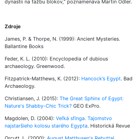
dynastii na ťažbu blokov,“ poznamenáva Martin Odler.
Zdroje
James, P. & Thorpe, N. (1999): Ancient Mysteries.
Ballantine Books
Feder, K. L. (2010): Encyclopedia of dubious
archaeology. Greenwood.
Fitzpatrick-Matthews, K. (2012):
Hancock’s Egypt
. Bad
Archaeology.
Christiansen, J. (2015):
The Great Sphinx of Egypt:
Nature's Shabby-Chic Trick?
GEO ExPro.
Magdolen, D. (2004):
Veľká sfinga. Tajomstvo
najstaršieho kolosu starého Egypta
. Historická Revue
Orcutt, L. (2000):
August Matthusen's Rebuttal
.