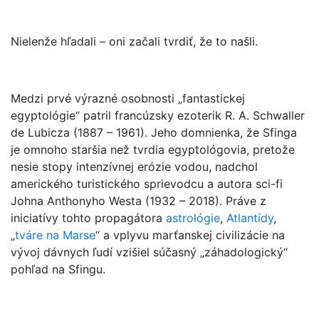
Nielenže hľadali – oni začali tvrdiť, že to našli.
Medzi prvé výrazné osobnosti „fantastickej
egyptológie“ patril francúzsky ezoterik R. A. Schwaller
de Lubicza (1887 – 1961). Jeho domnienka, že Sfinga
je omnoho staršia než tvrdia egyptológovia, pretože
nesie stopy intenzívnej erózie vodou, nadchol
amerického turistického sprievodcu a autora sci-fi
Johna Anthonyho Westa (1932 – 2018). Práve z
iniciatívy tohto propagátora
astrológie
,
Atlantídy
,
„
tváre na Marse
“ a vplyvu marťanskej civilizácie na
vývoj dávnych ľudí vzišiel súčasný „záhadologický“
pohľad na Sfingu.