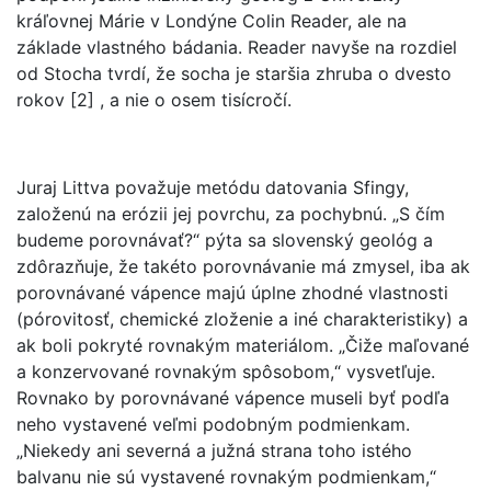
kráľovnej Márie v Londýne Colin Reader, ale na
základe vlastného bádania. Reader navyše na rozdiel
od Stocha tvrdí, že socha je staršia zhruba o dvesto
rokov [2] , a nie o osem tisícročí.
Juraj Littva považuje metódu datovania Sfingy,
založenú na erózii jej povrchu, za pochybnú. „S čím
budeme porovnávať?“ pýta sa slovenský geológ a
zdôrazňuje, že takéto porovnávanie má zmysel, iba ak
porovnávané vápence majú úplne zhodné vlastnosti
(pórovitosť, chemické zloženie a iné charakteristiky) a
ak boli pokryté rovnakým materiálom. „Čiže maľované
a konzervované rovnakým spôsobom,“ vysvetľuje.
Rovnako by porovnávané vápence museli byť podľa
neho vystavené veľmi podobným podmienkam.
„Niekedy ani severná a južná strana toho istého
balvanu nie sú vystavené rovnakým podmienkam,“