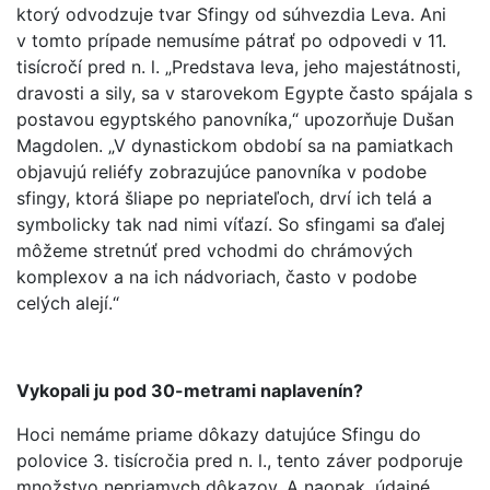
ktorý odvodzuje tvar Sfingy od súhvezdia Leva. Ani
v tomto prípade nemusíme pátrať po odpovedi v 11.
tisícročí pred n. l. „Predstava leva, jeho majestátnosti,
dravosti a sily, sa v starovekom Egypte často spájala s
postavou egyptského panovníka,“ upozorňuje Dušan
Magdolen. „V dynastickom období sa na pamiatkach
objavujú reliéfy zobrazujúce panovníka v podobe
sfingy, ktorá šliape po nepriateľoch, drví ich telá a
symbolicky tak nad nimi víťazí. So sfingami sa ďalej
môžeme stretnúť pred vchodmi do chrámových
komplexov a na ich nádvoriach, často v podobe
celých alejí.“
Vykopali ju pod 30-metrami naplavenín?
Hoci nemáme priame dôkazy datujúce Sfingu do
polovice 3. tisícročia pred n. l., tento záver podporuje
množstvo nepriamych dôkazov. A naopak, údajné