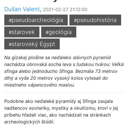
Dušan Valent
,
2021-02-27 21:12:00
pseudoarcheológia
pseudohistória
#
#
starovek
geológia
#
#
staroveký Egypt
#
Na gízskej plošine sa neďaleko slávnych pyramíd
nachádza obrovská socha leva s ľudskou tvárou: Veľká
sfinga alebo jednoducho Sfinga. Bezmála 73 metrov
dlhý a vyše 20 metrov vysoký kolos vytesali do
miestneho vápencového masívu.
Podobne ako neďaleké pyramídy aj Sfinga zaujala
nadšencov ezoteriky, mystiky a okultizmu, ktorí v jej
príbehu hľadali viac, ako nachádzali na stránkach
archeologických štúdií.