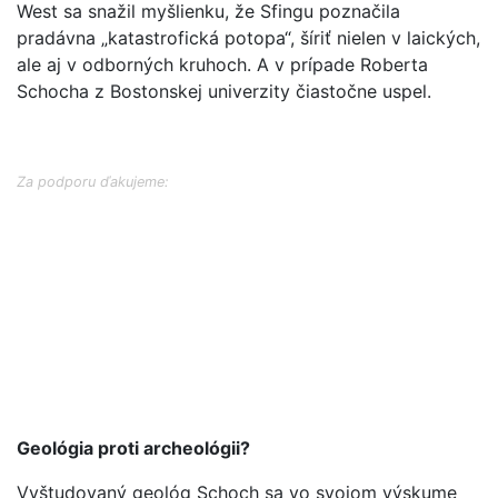
West sa snažil myšlienku, že Sfingu poznačila
pradávna „katastrofická potopa“, šíriť nielen v laických,
ale aj v odborných kruhoch. A v prípade Roberta
Schocha z Bostonskej univerzity čiastočne uspel.
Za podporu ďakujeme:
Geológia proti archeológii?
Vyštudovaný geológ Schoch sa vo svojom výskume