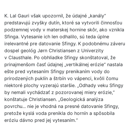
K. Lal Gauri však upozornil, že údajné „kanály“
predstavujú zvyšky dutín, ktoré sa vytvorili činnosťou
podzemnej vody v materskej hornine skôr, ako vznikla
Sfinga. Vytesanie ich len odhalilo, sú teda úplne
irelevantné pre datovanie Sfingy. K podobnému záveru
dospel geológ Jørn Christiansen z Univerzity
v Clausthale. Po obhliadke Sfingy skonštatoval, že
prinajmenšom časť údajnej „vertikálnej erózie“ nastala
ešte pred vytesaním Sfingy prenikaním vody do
prirodzených puklín a štrbín vo vápenci, kvôli čomu
niektoré plochy vyzerajú staršie. „Odhady veku Sfingy
by nemali vychádzať z pozorovanej miery erózie,“
konštatuje Christiansen. „Geologická analýza
povrchu... nie je vhodná na presné datovanie Sfingy,
pretože kyslá voda prenikla do hornín a spôsobila
eróziu dávno pred jej vytesaním.“