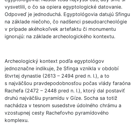
vysvetlili, o čo sa opiera egyptologické datovanie.
Odpoveď je jednoduchá. Egyptológovia datujú Sfingu
na základe niečoho, čo nadšenci pseudoarcheológie
v prípade akéhokoľvek artefaktu či monumentu
ignorujú: na základe archeologického kontextu.
Archeologický kontext podľa egyptológov
jednoznačne indikuje, že Sfinga vznikla v období
štvrtej dynastie (2613 – 2494 pred n. l.), a to
s najväčšou pravdepodobnosťou počas vlády faraóna
Rachefa (2472 – 2448 pred n. l.), ktorý dal postaviť
druhú najväčšiu pyramídu v Gíze. Socha sa totiž
nachádza v tesnom susedstve údolného chrámu a
vzostupnej cesty Rachefovho pyramídového
komplexu.