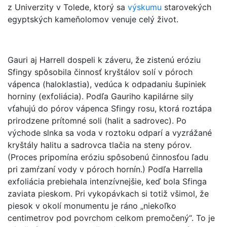
z Univerzity v Tolede, ktorý sa
výskumu
starovekých
egyptských kameňolomov venuje celý život.
Gauri aj Harrell dospeli k záveru, že zistenú eróziu
Sfingy spôsobila činnosť kryštálov solí v póroch
vápenca (haloklastia), vedúca k odpadaniu šupiniek
horniny (exfoliácia). Podľa Gauriho kapilárne sily
vťahujú do pórov vápenca Sfingy rosu, ktorá roztápa
prirodzene prítomné soli (halit a sadrovec). Po
východe slnka sa voda v roztoku odparí a vyzrážané
kryštály halitu a sadrovca tlačia na steny pórov.
(Proces pripomína eróziu spôsobenú činnosťou ľadu
pri zamŕzaní vody v póroch hornín.) Podľa Harrella
exfoliácia prebiehala intenzívnejšie, keď bola Sfinga
zaviata pieskom. Pri vykopávkach si totiž všimol, že
piesok v okolí monumentu je ráno „niekoľko
centimetrov pod povrchom celkom premočený“. To je