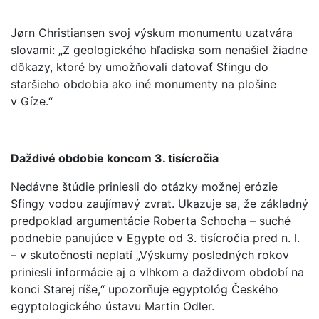
Jørn Christiansen svoj výskum monumentu uzatvára
slovami: „Z geologického hľadiska som nenašiel žiadne
dôkazy, ktoré by umožňovali datovať Sfingu do
staršieho obdobia ako iné monumenty na plošine
v Gíze.“
Daždivé obdobie koncom 3. tisícročia
Nedávne štúdie priniesli do otázky možnej erózie
Sfingy vodou zaujímavý zvrat. Ukazuje sa, že základný
predpoklad argumentácie Roberta Schocha – suché
podnebie panujúce v Egypte od 3. tisícročia pred n. l.
– v skutočnosti neplatí „Výskumy posledných rokov
priniesli informácie aj o vlhkom a daždivom období na
konci Starej ríše,“ upozorňuje egyptológ Českého
egyptologického ústavu Martin Odler.