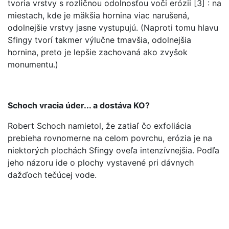
tvoria vrstvy s rozličnou odolnosťou voči erózii [3] : na
miestach, kde je mäkšia hornina viac narušená,
odolnejšie vrstvy jasne vystupujú. (Naproti tomu hlavu
Sfingy tvorí takmer výlučne tmavšia, odolnejšia
hornina, preto je lepšie zachovaná ako zvyšok
monumentu.)
Schoch vracia úder... a dostáva KO?
Robert Schoch namietol, že zatiaľ čo exfoliácia
prebieha rovnomerne na celom povrchu, erózia je na
niektorých plochách Sfingy oveľa intenzívnejšia. Podľa
jeho názoru ide o plochy vystavené pri dávnych
dažďoch tečúcej vode.