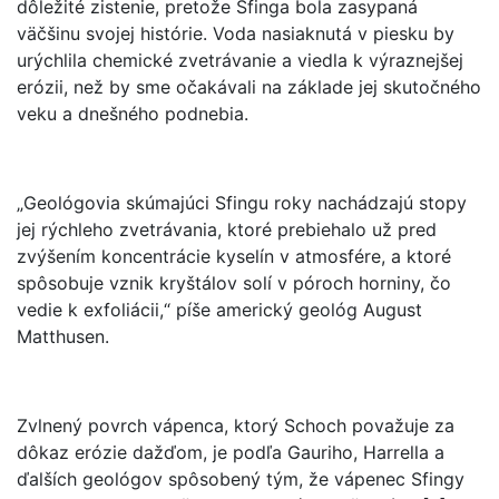
dôležité zistenie, pretože Sfinga bola zasypaná
väčšinu svojej histórie. Voda nasiaknutá v piesku by
urýchlila chemické zvetrávanie a viedla k výraznejšej
erózii, než by sme očakávali na základe jej skutočného
veku a dnešného podnebia.
„Geológovia skúmajúci Sfingu roky nachádzajú stopy
jej rýchleho zvetrávania, ktoré prebiehalo už pred
zvýšením koncentrácie kyselín v atmosfére, a ktoré
spôsobuje vznik kryštálov solí v póroch horniny, čo
vedie k exfoliácii,“ píše americký geológ August
Matthusen.
Zvlnený povrch vápenca, ktorý Schoch považuje za
dôkaz erózie dažďom, je podľa Gauriho, Harrella a
ďalších geológov spôsobený tým, že vápenec Sfingy