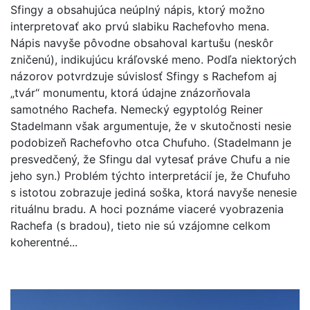
Sfingy a obsahujúca neúplný nápis, ktorý možno
interpretovať ako prvú slabiku Rachefovho mena.
Nápis navyše pôvodne obsahoval kartušu (neskôr
zničenú), indikujúcu kráľovské meno. Podľa niektorých
názorov potvrdzuje súvislosť Sfingy s Rachefom aj
„tvár“ monumentu, ktorá údajne znázorňovala
samotného Rachefa. Nemecký egyptológ Reiner
Stadelmann však argumentuje, že v skutočnosti nesie
podobizeň Rachefovho otca Chufuho. (Stadelmann je
presvedčený, že Sfingu dal vytesať práve Chufu a nie
jeho syn.) Problém týchto interpretácií je, že Chufuho
s istotou zobrazuje jediná soška, ktorá navyše nenesie
rituálnu bradu. A hoci poznáme viaceré vyobrazenia
Rachefa (s bradou), tieto nie sú vzájomne celkom
koherentné...