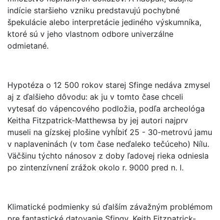
indície staršieho vzniku predstavujú pochybné
špekulácie alebo interpretácie jediného výskumníka,
ktoré sú v jeho vlastnom odbore univerzálne
odmietané.
Hypotéza o 12 500 rokov starej Sfinge nedáva zmysel
aj z ďalšieho dôvodu: ak ju v tomto čase chceli
vytesať do vápencového podložia, podľa archeológa
Keitha Fitzpatrick-Matthewsa by jej autori najprv
museli na gízskej plošine vyhĺbiť 25 - 30-metrovú jamu
v naplaveninách (v tom čase neďaleko tečúceho) Nílu.
Väčšinu týchto nánosov z doby ľadovej rieka odniesla
po zintenzívnení zrážok okolo r. 9000 pred n. l.
Klimatické podmienky sú ďalším závažným problémom
pre fantastické datovanie Sfingy. Keith Fitzpatrick-