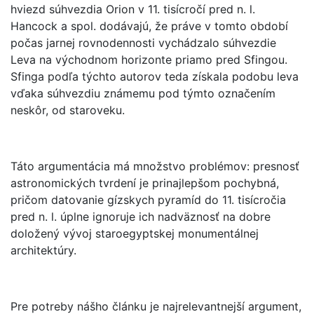
hviezd súhvezdia Orion v 11. tisícročí pred n. l.
Hancock a spol. dodávajú, že práve v tomto období
počas jarnej rovnodennosti vychádzalo súhvezdie
Leva na východnom horizonte priamo pred Sfingou.
Sfinga podľa týchto autorov teda získala podobu leva
vďaka súhvezdiu známemu pod týmto označením
neskôr, od staroveku.
Táto argumentácia má množstvo problémov: presnosť
astronomických tvrdení je prinajlepšom pochybná,
pričom datovanie gízskych pyramíd do 11. tisícročia
pred n. l. úplne ignoruje ich nadväznosť na dobre
doložený vývoj staroegyptskej monumentálnej
architektúry.
Pre potreby nášho článku je najrelevantnejší argument,