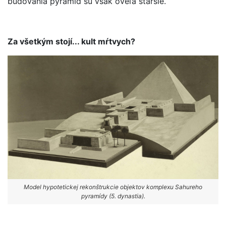
budovania pyramíd sú však oveľa staršie.
Za všetkým stojí... kult mŕtvych?
Model hypotetickej rekonštrukcie objektov komplexu Sahureho
pyramídy (5. dynastia).