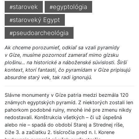
starovek
egyptológia
#
#
staroveký Egypt
#
pseudoarcheológia
#
Ak chceme porozumieť, odkiaľ sa vzali pyramídy
v Gíze, musíme pozornosť zamerať mimo gízsku
plošinu... na historické a náboženské súvislosti. Širší
kontext, ktorí fantasti, čo pyramídam v Gíze pripisujú
absurdne starý vek, tak radi ignorujú.
Slávne monumenty v Gíze patria medzi bezmála 120
známych egyptských pyramíd. Z niektorých zostali len
pahorkom podobné ruiny, mnohé iné pre zmenu nikdy
nedostavali. Konštrukcia všetkých – či už úspešná
alebo nie – spadá do období Starej a Strednej ríše,
čiže 3. a začiatku 2. tisícročia pred n. l. Korene