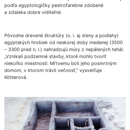
podľa egyptologičky pestrofarebne zdobené
a zďaleka dobre viditeľné.
Pôvodne drevené štruktúry (o. i. aj steny a podlahy)
egyptských hrobiek od neskorej doby medenej (3500
– 3300 pred n. l.) nahradzujú múry z nepálených tehál.
„Vznikali podzemné stavby, ktoré mohlo tvoriť
niekoľko miestností. Mŕtvemu boli jeho posmrtným
domom, v ktorom trávil večnosť,“ vysvetľuje
Köhlerová.