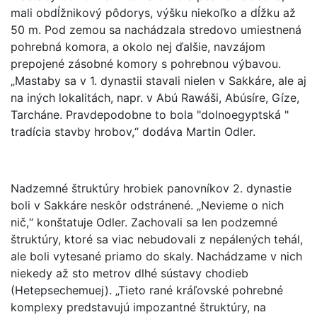
mali obdĺžnikový pôdorys, výšku niekoľko a dĺžku až
50 m. Pod zemou sa nachádzala stredovo umiestnená
pohrebná komora, a okolo nej ďalšie, navzájom
prepojené zásobné komory s pohrebnou výbavou.
„Mastaby sa v 1. dynastii stavali nielen v Sakkáre, ale aj
na iných lokalitách, napr. v Abú Rawáši, Abúsíre, Gíze,
Tarcháne. Pravdepodobne to bola "dolnoegyptská "
tradícia stavby hrobov,“ dodáva Martin Odler.
Nadzemné štruktúry hrobiek panovníkov 2. dynastie
boli v Sakkáre neskôr odstránené. „Nevieme o nich
nič,“ konštatuje Odler. Zachovali sa len podzemné
štruktúry, ktoré sa viac nebudovali z nepálených tehál,
ale boli vytesané priamo do skaly. Nachádzame v nich
niekedy až sto metrov dlhé sústavy chodieb
(Hetepsechemuej). „Tieto rané kráľovské pohrebné
komplexy predstavujú impozantné štruktúry, na