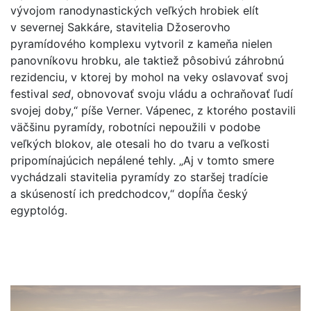
vývojom ranodynastických veľkých hrobiek elít
v severnej Sakkáre, stavitelia Džoserovho
pyramídového komplexu vytvoril z kameňa nielen
panovníkovu hrobku, ale taktiež pôsobivú záhrobnú
rezidenciu, v ktorej by mohol na veky oslavovať svoj
festival
sed
, obnovovať svoju vládu a ochraňovať ľudí
svojej doby,“ píše Verner. Vápenec, z ktorého postavili
väčšinu pyramídy, robotníci nepoužili v podobe
veľkých blokov, ale otesali ho do tvaru a veľkosti
pripomínajúcich nepálené tehly. „Aj v tomto smere
vychádzali stavitelia pyramídy zo staršej tradície
a skúseností ich predchodcov,“ dopĺňa český
egyptológ.