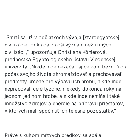
„Smrti sa už v počiatkoch vývoja [staroegyptskej
civilizácie] prikladal väčší význam než u iných
civilizácií,“ upozorňuje Christiana Köhlerová,
prednostka Egyptologického ústavu Viedenskej
univerzity. „Nikde inde nezačali aj celkom bežní ľudia
počas svojho života zhromažďovať a prechovávať
predmety určené pre výbavu ich hrobu, nikde inde
nepracovali celé týždne, niekedy dokonca roky na
jednom jedinom hrobe, a nikde inde nemíňali také
množstvo zdrojov a energie na prípravu priestorov,
v ktorých mali spočinúť ich telesné pozostatky.“
Práve s kultom mŕtvych predkov sa spája