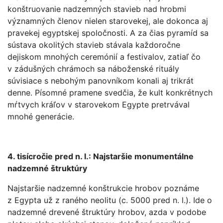
konštruovanie nadzemných stavieb nad hrobmi
významných členov nielen starovekej, ale dokonca aj
pravekej egyptskej spoločnosti. A za čias pyramíd sa
sústava okolitých stavieb stávala každoročne
dejiskom mnohých ceremónií a festivalov, zatiaľ čo
v zádušných chrámoch sa náboženské rituály
súvisiace s nebohým panovníkom konali aj trikrát
denne. Písomné pramene svedčia, že kult konkrétnych
mŕtvych kráľov v starovekom Egypte pretrvával
mnohé generácie.
4. tisícročie pred n. l.: Najstaršie monumentálne
nadzemné štruktúry
Najstaršie nadzemné konštrukcie hrobov poznáme
z Egypta už z raného neolitu (c. 5000 pred n. l.). Ide o
nadzemné drevené štruktúry hrobov, azda v podobe