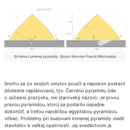
Schéma Lomenej pyramídy. (Autor: Monnier Franck/Wikimedia)
Snofru sa zo svojich omylov poučil a napokon postavil
dôsledne naplánovanú, tzv. Červenú pyramídu (ide
o súčasnú prezývku, nie staroveký názov). Je prvou
pravou pyramídou, ktorú sa podarilo úspešne
dokončiť, a treťou najväčšou egyptskou pyramídou
vôbec. Problémy pri budovaní lomenej pyramídy viedli
staviteľov k veľkej opatrnosti. Jej svedectvom je