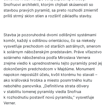
Snofruovi architekti, ktorým chýbali skúsenosti so
stavbou pravých pyramíd, sa preto rozhodli zmierniť
príliš strmý sklon stien a rozšíriť základňu stavby.
Stavba je pozoruhodná dvomi odlišnými systémami
komôr, každý s odlišnou orientáciou, čo sa niekedy
vysvetľuje prechodom od starších astrálnych, smerom
k solárnym náboženským predstavám. Práve víťazstvo
solárneho náboženstva podľa Miroslava Vernera
zrejme viedlo k uprednostneniu tejto pyramídy pred jej
dokončeným predchodcom v Majdúme. Monument
napokon neposlúžil účelu, kvôli ktorému ho stavali –
ako kráľovská hrobka a miesto posmrtného kultu
nebohého panovníka. „Definitívna strata dôvery
v stabilitu lomenej pyramídy viedla Snofrua
k rozhodnutiu postaviť novú pyramídu,“ vysvetľuje
Verner.