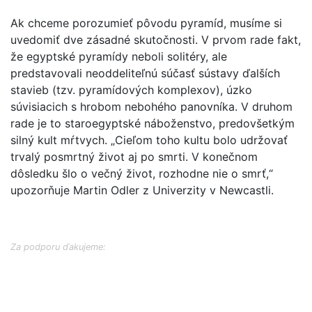
Ak chceme porozumieť pôvodu pyramíd, musíme si
uvedomiť dve zásadné skutočnosti. V prvom rade fakt,
že egyptské pyramídy neboli solitéry, ale
predstavovali neoddeliteľnú súčasť sústavy ďalších
stavieb (tzv. pyramídových komplexov), úzko
súvisiacich s hrobom nebohého panovníka. V druhom
rade je to staroegyptské náboženstvo, predovšetkým
silný kult mŕtvych. „Cieľom toho kultu bolo udržovať
trvalý posmrtný život aj po smrti. V konečnom
dôsledku šlo o večný život, rozhodne nie o smrť,“
upozorňuje Martin Odler z Univerzity v Newcastli.
Za podporu ďakujeme: