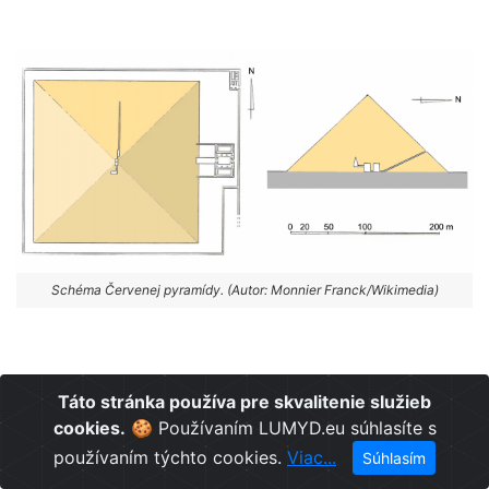
Schéma Červenej pyramídy. (Autor: Monnier Franck/Wikimedia)
Najslávnejšie egyptské pyramídy v Gíze postavili ešte
Táto stránka používa pre skvalitenie služieb
pred začiatkom druhej polovice 3. tisícročia pred n. l.
cookies.
🍪 Používaním LUMYD.eu súhlasíte s
Niekedy sa konštatuje, že panovníci starovekého
používaním týchto cookies.
Viac...
Súhlasím
Egypta neskôr nemali dostatočnú moc a Egyptská