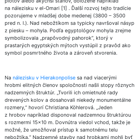
plotov alebo akýchsi stanov, doložené napríklad
na nálezisku v el-Omari [1] . Ďalší rozvoj tejto tradície
pozorujeme v mladšej dobe medenej (3800 – 3500
pred n. l.). Nad nebožtíkom sa typicky navršoval násyp
z piesku – mohyla. Podľa egyptológov mohyla zrejme
symbolizovala „prapôvodný pahorok“, ktorý v
prastarých egyptských mýtoch vystúpil z pravôd ako
symbol posmrtného života a zároveň stvorenia.
Na
nálezisku v Hierakonpolise
sa nad viacerými
hrobmi elitných členov spoločnosti našli stopy rôznych
nadzemných štruktúr. „Tvorili ich omietnuté rady
drevených kolov a dosahovali niekedy monumentálne
rozmery,“ hovorí Christiana Köhlerová. „Jeden
z hrobov napríklad disponoval nadzemnou štruktúrou
s rozmermi 15x10 m. Dovnútra viedol vchod, takže je
možné, že umožňoval prístup k samotnému telu
nebožtíka.“ Nadzemné stavby nad hrobkami mohli byť