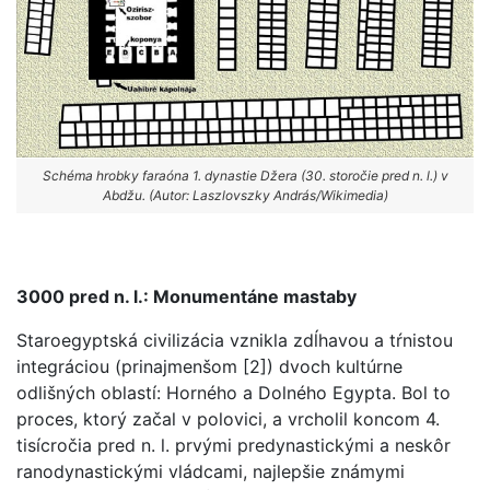
Schéma hrobky faraóna 1. dynastie Džera (30. storočie pred n. l.) v
Abdžu. (Autor: Laszlovszky András/Wikimedia)
3000 pred n. l.: Monumentáne mastaby
Staroegyptská civilizácia vznikla zdĺhavou a tŕnistou
integráciou (prinajmenšom [2]) dvoch kultúrne
odlišných oblastí: Horného a Dolného Egypta. Bol to
proces, ktorý začal v polovici, a vrcholil koncom 4.
tisícročia pred n. l. prvými predynastickými a neskôr
ranodynastickými vládcami, najlepšie známymi