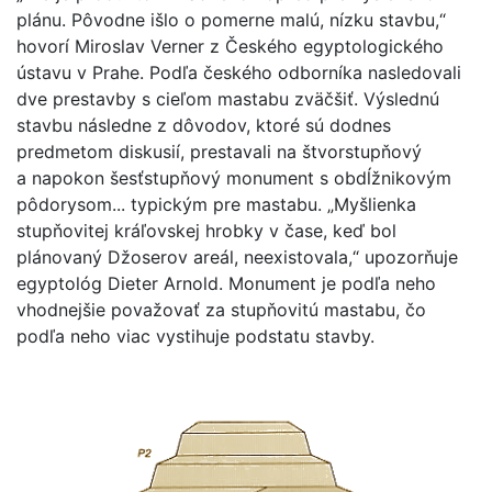
plánu. Pôvodne išlo o pomerne malú, nízku stavbu,“
hovorí Miroslav Verner z Českého egyptologického
ústavu v Prahe. Podľa českého odborníka nasledovali
dve prestavby s cieľom mastabu zväčšiť. Výslednú
stavbu následne z dôvodov, ktoré sú dodnes
predmetom diskusií, prestavali na štvorstupňový
a napokon šesťstupňový monument s obdĺžnikovým
pôdorysom... typickým pre mastabu. „Myšlienka
stupňovitej kráľovskej hrobky v čase, keď bol
plánovaný Džoserov areál, neexistovala,“ upozorňuje
egyptológ Dieter Arnold. Monument je podľa neho
vhodnejšie považovať za stupňovitú mastabu, čo
podľa neho viac vystihuje podstatu stavby.