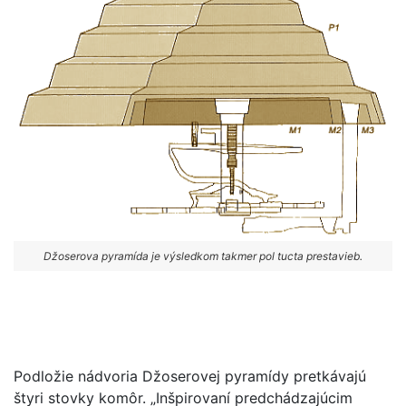
Džoserova pyramída je výsledkom takmer pol tucta prestavieb.
Podložie nádvoria Džoserovej pyramídy pretkávajú
štyri stovky komôr. „Inšpirovaní predchádzajúcim