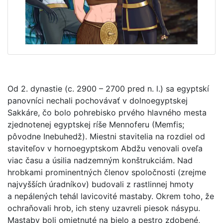
Od 2. dynastie (c. 2900 – 2700 pred n. l.) sa egyptskí
panovníci nechali pochovávať v dolnoegyptskej
Sakkáre, čo bolo pohrebisko prvého hlavného mesta
zjednotenej egyptskej ríše Mennoferu (Memfis;
pôvodne Inebuhedž). Miestni stavitelia na rozdiel od
staviteľov v hornoegyptskom Abdžu venovali oveľa
viac času a úsilia nadzemným konštrukciám. Nad
hrobkami prominentných členov spoločnosti (zrejme
najvyšších úradníkov) budovali z rastlinnej hmoty
a nepálených tehál lavicovité mastaby. Okrem toho, že
ochraňovali hrob, ich steny uzavreli piesok násypu.
Mastaby boli omietnuté na bielo a pestro zdobené,