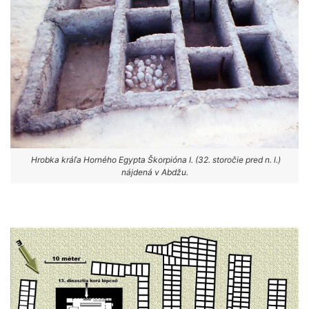
Hrobka kráľa Horného Egypta Škorpióna I. (32. storočie pred n. l.)
nájdená v Abdžu.