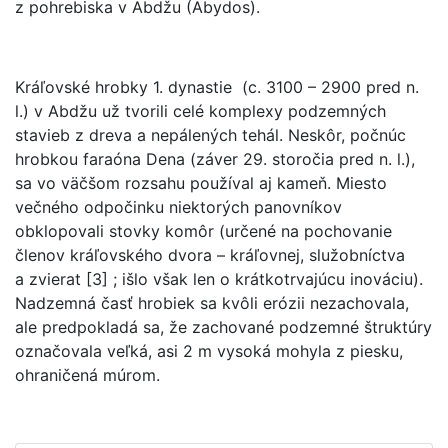
z pohrebiska v Abdžu (Abydos).
Kráľovské hrobky 1. dynastie (c. 3100 – 2900 pred n.
l.) v Abdžu už tvorili celé komplexy podzemných
stavieb z dreva a nepálených tehál. Neskôr, počnúc
hrobkou faraóna Dena (záver 29. storočia pred n. l.),
sa vo väčšom rozsahu používal aj kameň. Miesto
večného odpočinku niektorých panovníkov
obklopovali stovky komôr (určené na pochovanie
členov kráľovského dvora – kráľovnej, služobníctva
a zvierat [3] ; išlo však len o krátkotrvajúcu inováciu).
Nadzemná časť hrobiek sa kvôli erózii nezachovala,
ale predpokladá sa, že zachované podzemné štruktúry
označovala veľká, asi 2 m vysoká mohyla z piesku,
ohraničená múrom.