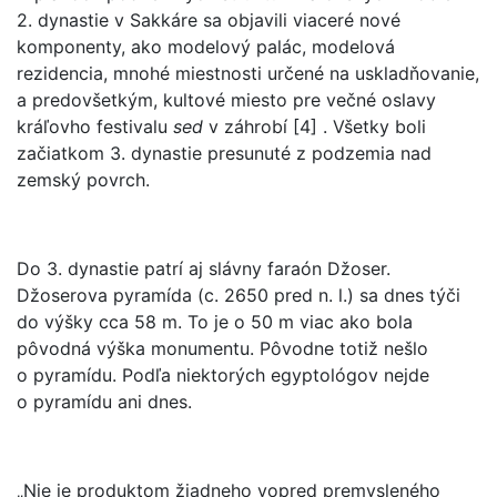
2. dynastie v Sakkáre sa objavili viaceré nové
komponenty, ako modelový palác, modelová
rezidencia, mnohé miestnosti určené na uskladňovanie,
a predovšetkým, kultové miesto pre večné oslavy
kráľovho festivalu
sed
v záhrobí [4] . Všetky boli
začiatkom 3. dynastie presunuté z podzemia nad
zemský povrch.
Do 3. dynastie patrí aj slávny faraón Džoser.
Džoserova pyramída (c. 2650 pred n. l.) sa dnes týči
do výšky cca 58 m. To je o 50 m viac ako bola
pôvodná výška monumentu. Pôvodne totiž nešlo
o pyramídu. Podľa niektorých egyptológov nejde
o pyramídu ani dnes.
„Nie je produktom žiadneho vopred premysleného