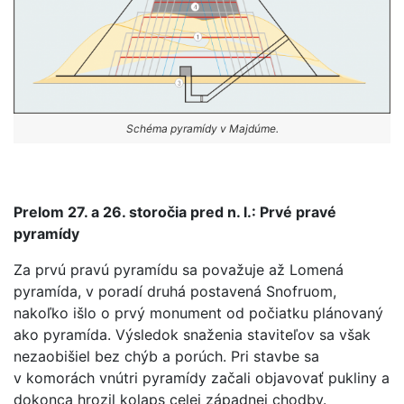
Schéma pyramídy v Majdúme.
Prelom 27. a 26. storočia pred n. l.: Prvé pravé
pyramídy
Za prvú pravú pyramídu sa považuje až Lomená
pyramída, v poradí druhá postavená Snofruom,
nakoľko išlo o prvý monument od počiatku plánovaný
ako pyramída. Výsledok snaženia staviteľov sa však
nezaobišiel bez chýb a porúch. Pri stavbe sa
v komorách vnútri pyramídy začali objavovať pukliny a
dokonca hrozil kolaps celej západnej chodby.