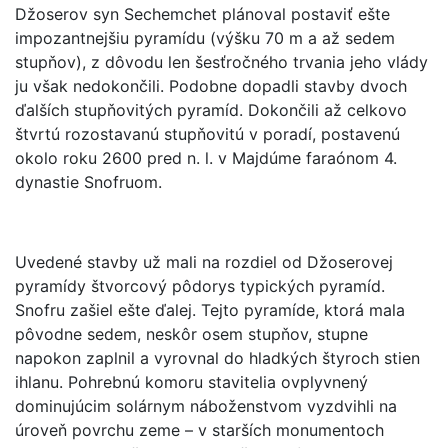
Džoserov syn Sechemchet plánoval postaviť ešte
impozantnejšiu pyramídu (výšku 70 m a až sedem
stupňov), z dôvodu len šesťročného trvania jeho vlády
ju však nedokončili. Podobne dopadli stavby dvoch
ďalších stupňovitých pyramíd. Dokončili až celkovo
štvrtú rozostavanú stupňovitú v poradí, postavenú
okolo roku 2600 pred n. l. v Majdúme faraónom 4.
dynastie Snofruom.
Uvedené stavby už mali na rozdiel od Džoserovej
pyramídy štvorcový pôdorys typických pyramíd.
Snofru zašiel ešte ďalej. Tejto pyramíde, ktorá mala
pôvodne sedem, neskôr osem stupňov, stupne
napokon zaplnil a vyrovnal do hladkých štyroch stien
ihlanu. Pohrebnú komoru stavitelia ovplyvnený
dominujúcim solárnym náboženstvom vyzdvihli na
úroveň povrchu zeme – v starších monumentoch