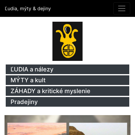
Ľudia, mýty & dejiny
ĽUDIA a nálezy
MÝTY a kult
ZÁHADY a kritické myslenie
Pradejiny