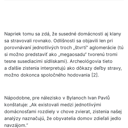
Napriek tomu sa zdá, že susedné domácnosti aj klany
sa stravovali rovnako. Odlišnosti sa objavili len pri
porovnávaní jednotlivých troch „štvrtí“ aglomerácie (tú
si možno predstaviť ako „megaosadu“ tvorenú tromi
tesne susediacimi sídliskami). Archeológovia tieto
a ďalšie zistenia interpretujú ako dôkazy deľby stravy,
možno dokonca spoločného hodovania [2].
Nápodobne, pre nálezisko v Bylanoch Ivan Pavlů
konštatuje: „Ak existovali medzi jednotlivými
domácnosťami rozdiely v chove zvierat, zistenia našej
analýzy naznačujú, že obyvatelia domov zdieľali jedlo
navzájom.“