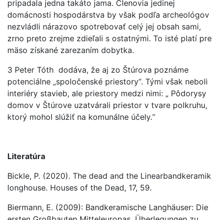
pripadala jedna takáto jama. Členovia jedinej
domácnosti hospodárstva by však podľa archeológov
nezvládli nárazovo spotrebovať celý jej obsah sami,
zrno preto zrejme zdieľali s ostatnými. To isté platí pre
mäso získané zarezaním dobytka.
3 Peter Tóth dodáva, že aj zo Štúrova poznáme
potenciálne „spoločenské priestory“. Tými však neboli
interiéry stavieb, ale priestory medzi nimi: „ Pôdorysy
domov v Štúrove uzatvárali priestor v tvare polkruhu,
ktorý mohol slúžiť na komunálne účely.“
Literatúra
Bickle, P. (2020). The dead and the Linearbandkeramik
longhouse. Houses of the Dead, 17, 59.
Biermann, E. (2009): Bandkeramische Langhäuser: Die
ersten Großbauten Mitteleuropas. Überlegungen zu