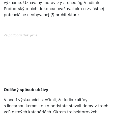
význame. Uznávaný moravský archeológ Vladimír
Podborský o nich dokonca uvažoval ako o zvláštnej
potenciálne neobývanej (!) architektúre...
Za podporu ďakujeme:
Odlišný spôsob obživy
Viacerí výskumníci si všimli, že ľudia kultúry
s lineárnou keramikou v podstate stavali domy v troch
veľkostných kategóriách. Okrem trojsektorových