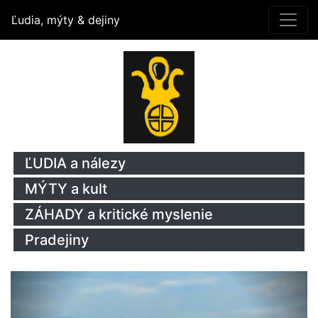
Ľudia, mýty & dejiny
ĽUDIA a nálezy
MÝTY a kult
ZÁHADY a kritické myslenie
Pradejiny