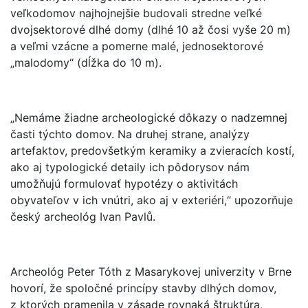
veľkodomov najhojnejšie budovali stredne veľké
dvojsektorové dlhé domy (dlhé 10 až čosi vyše 20 m)
a veľmi vzácne a pomerne malé, jednosektorové
„malodomy“ (dĺžka do 10 m).
„Nemáme žiadne archeologické dôkazy o nadzemnej
časti týchto domov. Na druhej strane, analýzy
artefaktov, predovšetkým keramiky a zvieracích kostí,
ako aj typologické detaily ich pôdorysov nám
umožňujú formulovať hypotézy o aktivitách
obyvateľov v ich vnútri, ako aj v exteriéri,“ upozorňuje
český archeológ Ivan Pavlů.
Archeológ Peter Tóth z Masarykovej univerzity v Brne
hovorí, že spoločné princípy stavby dlhých domov,
z ktorých pramenila v zásade rovnaká štruktúra,