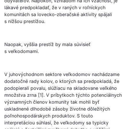
obyvateľov. Napokon, vzhľadom na ich vzácnosť, je
lákavé predpokladať, že v raných v roľníckych
komunitách sa lovecko-zberačské aktivity spájali
s nižšou prestížou.
Naopak, vyššia prestíž by mala súvisieť
s veľkodomami.
V juhovýchodnom sektore veľkodomov nachádzame
dodatočné rady kolov, o ktorých sa predpokladá, že
podopierali povalu, slúžiacu na skladovane veľkého
množstva zrna [1]. V príbytkoch týchto potenciálnych
významných členov komunity tak mohli byť
uskladnené dlhodobé zásoby životne dôležitých
poľnohospodárskych produktov. S touto
interpretáciou súhlasí, že veľkodomy sa typicky