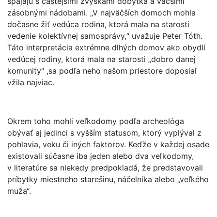
spájajú s častejšími zvyškami dobytka a väčšími
zásobnými nádobami. „V najväčších domoch mohla
dočasne žiť vedúca rodina, ktorá mala na starosti
vedenie kolektívnej samosprávy,“ uvažuje Peter Tóth.
Táto interpretácia extrémne dlhých domov ako obydlí
vedúcej rodiny, ktorá mala na starosti „dobro danej
komunity“ ,sa podľa neho našom priestore doposiaľ
vžila najviac.
Okrem toho mohli veľkodomy podľa archeológa
obývať aj jedinci s vyšším statusom, ktorý vyplýval z
pohlavia, veku či iných faktorov. Keďže v každej osade
existovali súčasne iba jeden alebo dva veľkodomy,
v literatúre sa niekedy predpokladá, že predstavovali
príbytky miestneho starešinu, náčelníka alebo „veľkého
muža“.