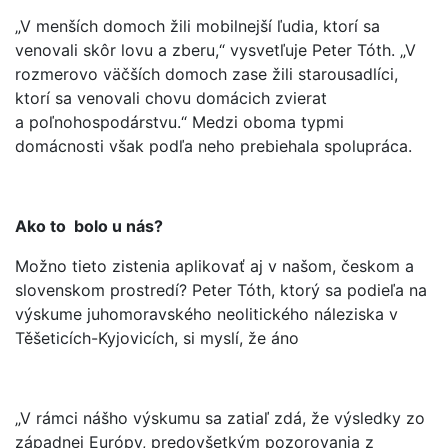
„V menších domoch žili mobilnejší ľudia, ktorí sa
venovali skôr lovu a zberu,“ vysvetľuje Peter Tóth. „V
rozmerovo väčších domoch zase žili starousadlíci,
ktorí sa venovali chovu domácich zvierat
a poľnohospodárstvu.“ Medzi oboma typmi
domácnosti však podľa neho prebiehala spolupráca.
Ako to bolo u nás?
Možno tieto zistenia aplikovať aj v našom, českom a
slovenskom prostredí? Peter Tóth, ktorý sa podieľa na
výskume juhomoravského neolitického náleziska v
Těšeticích-Kyjovicích, si myslí, že áno
„V rámci nášho výskumu sa zatiaľ zdá, že výsledky zo
západnej Európy, predovšetkým pozorovania z