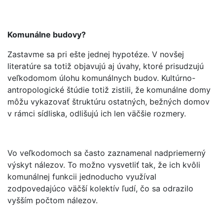
Komunálne budovy?
Zastavme sa pri ešte jednej hypotéze. V novšej
literatúre sa totiž objavujú aj úvahy, ktoré prisudzujú
veľkodomom úlohu komunálnych budov. Kultúrno-
antropologické štúdie totiž zistili, že komunálne domy
môžu vykazovať štruktúru ostatných, bežných domov
v rámci sídliska, odlišujú ich len väčšie rozmery.
Vo veľkodomoch sa často zaznamenal nadpriemerný
výskyt nálezov. To možno vysvetliť tak, že ich kvôli
komunálnej funkcii jednoducho využíval
zodpovedajúco väčší kolektív ľudí, čo sa odrazilo
vyšším počtom nálezov.