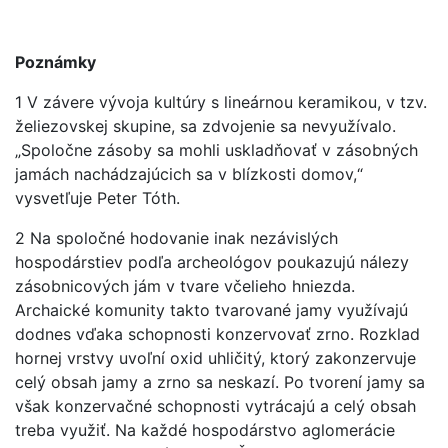
Poznámky
1 V závere vývoja kultúry s lineárnou keramikou, v tzv.
želiezovskej skupine, sa zdvojenie sa nevyužívalo.
„Spoločne zásoby sa mohli uskladňovať v zásobných
jamách nachádzajúcich sa v blízkosti domov,“
vysvetľuje Peter Tóth.
2 Na spoločné hodovanie inak nezávislých
hospodárstiev podľa archeológov poukazujú nálezy
zásobnicových jám v tvare včelieho hniezda.
Archaické komunity takto tvarované jamy využívajú
dodnes vďaka schopnosti konzervovať zrno. Rozklad
hornej vrstvy uvoľní oxid uhličitý, ktorý zakonzervuje
celý obsah jamy a zrno sa neskazí. Po tvorení jamy sa
však konzervačné schopnosti vytrácajú a celý obsah
treba využiť. Na každé hospodárstvo aglomerácie