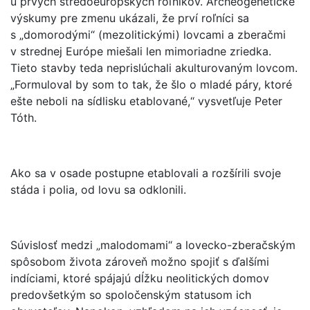
u prvých stredoeurópskych roľníkov. Archeogenetické
výskumy pre zmenu ukázali, že prví roľníci sa
s „domorodými“ (mezolitickými) lovcami a zberačmi
v strednej Európe miešali len mimoriadne zriedka.
Tieto stavby teda neprislúchali akulturovaným lovcom.
„Formuloval by som to tak, že šlo o mladé páry, ktoré
ešte neboli na sídlisku etablované,“ vysvetľuje Peter
Tóth.
Ako sa v osade postupne etablovali a rozšírili svoje
stáda i polia, od lovu sa odklonili.
Súvislosť medzi „malodomami“ a lovecko-zberačským
spôsobom života zároveň možno spojiť s ďalšími
indíciami, ktoré spájajú dĺžku neolitických domov
predovšetkým so spoločenským statusom ich