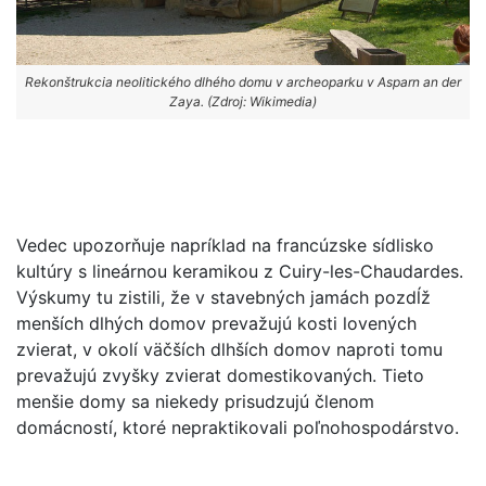
Rekonštrukcia neolitického dlhého domu v archeoparku v Asparn an der
Zaya. (Zdroj: Wikimedia)
Vedec upozorňuje napríklad na francúzske sídlisko
kultúry s lineárnou keramikou z Cuiry-les-Chaudardes.
Výskumy tu zistili, že v stavebných jamách pozdĺž
menších dlhých domov prevažujú kosti lovených
zvierat, v okolí väčších dlhších domov naproti tomu
prevažujú zvyšky zvierat domestikovaných. Tieto
menšie domy sa niekedy prisudzujú členom
domácností, ktoré nepraktikovali poľnohospodárstvo.