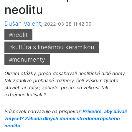
neolitu
Dušan Valent
,
2022-03-28 11:42:00
neolit
#
kultúra s lineárnou keramikou
#
monumenty
#
Okrem otázky, prečo dosahovali neolitické dlhé domy
tak zdanlivo prehnané rozmery, čelí výskum týchto
stavieb aj ďalšej záhade: prečo ich veľkosť tak
extrémne kolísala?
Príspevok nadväzuje na príspevok
Priveľké, aby dávali
zmysel? Záhada dlhých domov stredoeurópskeho
neolitu
.