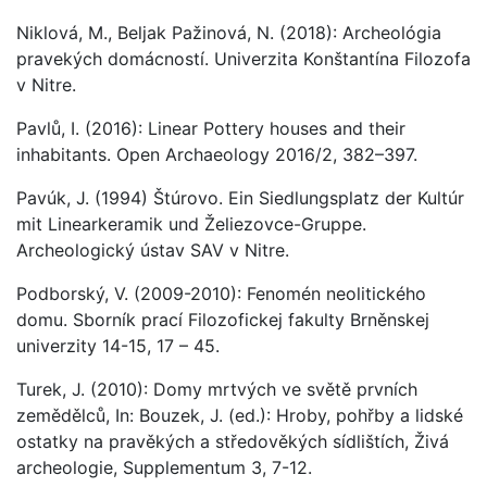
Niklová, M., Beljak Pažinová, N. (2018): Archeológia
pravekých domácností. Univerzita Konštantína Filozofa
v Nitre.
Pavlů, I. (2016): Linear Pottery houses and their
inhabitants. Open Archaeology 2016/2, 382–397.
Pavúk, J. (1994) Štúrovo. Ein Siedlungsplatz der Kultúr
mit Linearkeramik und Želiezovce-Gruppe.
Archeologický ústav SAV v Nitre.
Podborský, V. (2009-2010): Fenomén neolitického
domu. Sborník prací Filozofickej fakulty Brněnskej
univerzity 14-15, 17 – 45.
Turek, J. (2010): Domy mrtvých ve světě prvních
zemědělců, In: Bouzek, J. (ed.): Hroby, pohřby a lidské
ostatky na pravěkých a středověkých sídlištích, Živá
archeologie, Supplementum 3, 7-12.