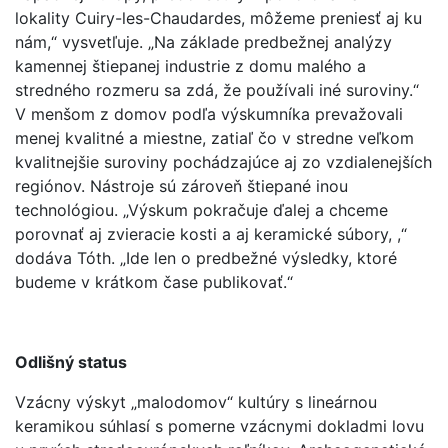
lokality Cuiry-les-Chaudardes, môžeme preniesť aj ku
nám,“ vysvetľuje. „Na základe predbežnej analýzy
kamennej štiepanej industrie z domu malého a
stredného rozmeru sa zdá, že používali iné suroviny.“
V menšom z domov podľa výskumníka prevažovali
menej kvalitné a miestne, zatiaľ čo v stredne veľkom
kvalitnejšie suroviny pochádzajúce aj zo vzdialenejších
regiónov. Nástroje sú zároveň štiepané inou
technológiou. „Výskum pokračuje ďalej a chceme
porovnať aj zvieracie kosti a aj keramické súbory, ,“
dodáva Tóth. „Ide len o predbežné výsledky, ktoré
budeme v krátkom čase publikovať.“
Odlišný status
Vzácny výskyt „malodomov“ kultúry s lineárnou
keramikou súhlasí s pomerne vzácnymi dokladmi lovu