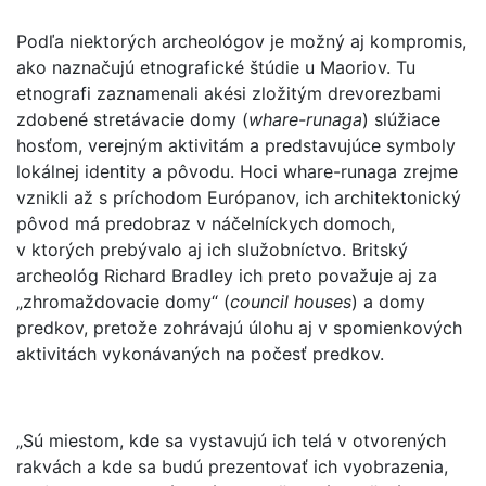
Podľa niektorých archeológov je možný aj kompromis,
ako naznačujú etnografické štúdie u Maoriov. Tu
etnografi zaznamenali akési zložitým drevorezbami
zdobené stretávacie domy (
whare-runaga
) slúžiace
hosťom, verejným aktivitám a predstavujúce symboly
lokálnej identity a pôvodu. Hoci whare-runaga zrejme
vznikli až s príchodom Európanov, ich architektonický
pôvod má predobraz v náčelníckych domoch,
v ktorých prebývalo aj ich služobníctvo. Britský
archeológ Richard Bradley ich preto považuje aj za
„zhromaždovacie domy“ (
council houses
) a domy
predkov, pretože zohrávajú úlohu aj v spomienkových
aktivitách vykonávaných na počesť predkov.
„Sú miestom, kde sa vystavujú ich telá v otvorených
rakvách a kde sa budú prezentovať ich vyobrazenia,