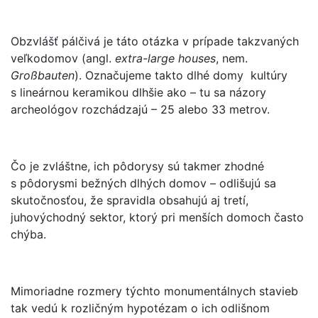
Obzvlášť pálčivá je táto otázka v prípade takzvaných
veľkodomov (angl.
extra-large houses
, nem.
Großbauten
). Označujeme takto dlhé domy kultúry
s lineárnou keramikou dlhšie ako – tu sa názory
archeológov rozchádzajú – 25 alebo 33 metrov.
Čo je zvláštne, ich pôdorysy sú takmer zhodné
s pôdorysmi bežných dlhých domov – odlišujú sa
skutočnosťou, že spravidla obsahujú aj tretí,
juhovýchodný sektor, ktorý pri menších domoch často
chýba.
Mimoriadne rozmery týchto monumentálnych stavieb
tak vedú k rozličným hypotézam o ich odlišnom