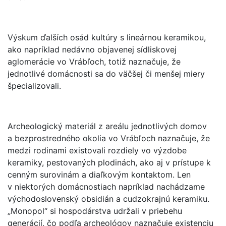
Výskum ďalších osád kultúry s lineárnou keramikou,
ako napríklad nedávno objavenej sídliskovej
aglomerácie vo Vrábľoch, totiž naznačuje, že
jednotlivé domácnosti sa do väčšej či menšej miery
špecializovali.
Archeologický materiál z areálu jednotlivých domov
a bezprostredného okolia vo Vrábľoch naznačuje, že
medzi rodinami existovali rozdiely vo výzdobe
keramiky, pestovaných plodinách, ako aj v prístupe k
cenným surovinám a diaľkovým kontaktom. Len
v niektorých domácnostiach napríklad nachádzame
východoslovenský obsidián a cudzokrajnú keramiku.
„Monopol“ si hospodárstva udržali v priebehu
generácií, čo podľa archeológov naznačuje existenciu