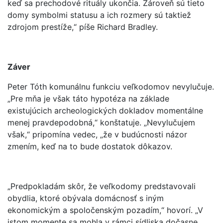
keď sa prechodové rituály ukončia. Zároveň sú tieto
domy symbolmi statusu a ich rozmery sú taktiež
zdrojom prestíže,“ píše Richard Bradley.
Záver
Peter Tóth komunálnu funkciu veľkodomov nevylučuje.
„Pre mňa je však táto hypotéza na základe
existujúcich archeologických dokladov momentálne
menej pravdepodobná,“ konštatuje. „Nevylučujem
však,“ pripomína vedec, „že v budúcnosti názor
zmením, keď na to bude dostatok dôkazov.
„Predpokladám skôr, že veľkodomy predstavovali
obydlia, ktoré obývala domácnosť s iným
ekonomickým a spoločenským pozadím,“ hovorí. „V
istom momente sa mohla v rámci sídliska dočasne