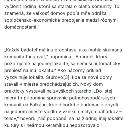
vyčleniť rodina, ktorá sa starala o blaho komunity. To
znamená, že veľkosť domov podľa mňa odráža
spoločensko-ekonomické prepojenia medzi rôznymi
domácnosťami.“
„Každý bádateľ má inú predstavu, ako mohla skúmaná
komunita fungovať,“ pripomína. „A model, ktorý
pozorujeme na jednej lokalite, sa nemusí automaticky
preniesť na inú lokalitu.“ Ako názorný príklad
vyzdvihuje lokalitu Štúrovo[3], kde sa nové domy
stavali v mieste predchádzajúcich. Nový dom
prakticky vystavali na zvyškoch starého. „Do istej
miery to pripomína správanie poľnohospodárskych
komunít na Balkáne, kde dlhodobé budovanie obydlí
na jednom mieste viedlo v vzniku umelých pahorkov –
tellov,“ hovorí. „Nič podobné sa na žiadnej inej lokalite
kultúry s lineárnou keramikou nepozorovalo.“