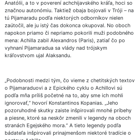
Anatólii, a to v poverení achchijavského kráľa, hoci so
značnou autonómiu. Taktiež obaja bojovali v Tróji – na
tú Pijamaradu podľa niektorých odborníkov nielen
zaútočil, ale ju istý čas dokonca okupoval. No oboch
napokon priamo či nepriamo pokorili muži podobného
mena: Achilla zabil Alexandros (Paris), zatiaľ čo po
vyhnaní Pijamaradua sa vlády nad trójskym
kráľovstvom ujal Alaksandu.
„Podobnosti medzi tým, čo vieme z chetitských textov
o Pijamaraduovi a z Epického cyklu o Achillovi sú
podľa mňa príliš početné na to, aby sme ich mohli
ignorovať,“ hovorí Konstantinos Kopanias. „Jeho
pozoruhodné skutky zaiste inšpirovali mnohé príbehy
a piesne, ktoré sa neskôr zmenili v legendy na oboch
stranách Egejského mora.“ A tieto legendy podľa
bádateľa inšpirovali prinajmenšom niektoré tradície o