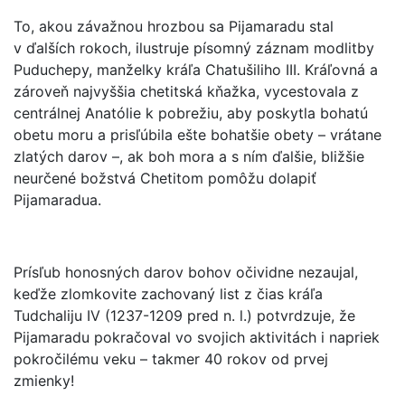
To, akou závažnou hrozbou sa Pijamaradu stal
v ďalších rokoch, ilustruje písomný záznam modlitby
Puduchepy, manželky kráľa Chatušiliho III. Kráľovná a
zároveň najvyššia chetitská kňažka, vycestovala z
centrálnej Anatólie k pobrežiu, aby poskytla bohatú
obetu moru a prisľúbila ešte bohatšie obety – vrátane
zlatých darov –, ak boh mora a s ním ďalšie, bližšie
neurčené božstvá Chetitom pomôžu dolapiť
Pijamaradua.
Prísľub honosných darov bohov očividne nezaujal,
keďže zlomkovite zachovaný list z čias kráľa
Tudchaliju IV (1237-1209 pred n. l.) potvrdzuje, že
Pijamaradu pokračoval vo svojich aktivitách i napriek
pokročilému veku – takmer 40 rokov od prvej
zmienky!