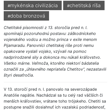
mykénska civilizácia
chetitská ríša
#
#
doba bronzová
#
Chetitské písomnosti z 13. storočia pred n. l.
spomínajú pozoruhodnú postavu: záškodníckeho
vojenského vodcu a možno princa v exile menom
Pijamaradu. Panovníci chetitskej ríše proti nemu
opakovane vyslali vojsko, vzývali na pomoc
nadprirodzené sily a dokonca mu núkali kráľovstvo.
Všetko márne. Veľmoža, ktorého niektorí bádatelia
označili za „úhlavného nepriateľa Chetitov“, nezastavili
štyri desaťročia.
V 13. storočí pred n. l. panovalo na severozápade
Anatólie napätie. Nachádzal sa tu celý rad väčších či
menších kráľovstiev, vrátane toho trójskeho. Chetiti sa
postupne snažili dosiahnuť ich vazalskú podriadenosť,