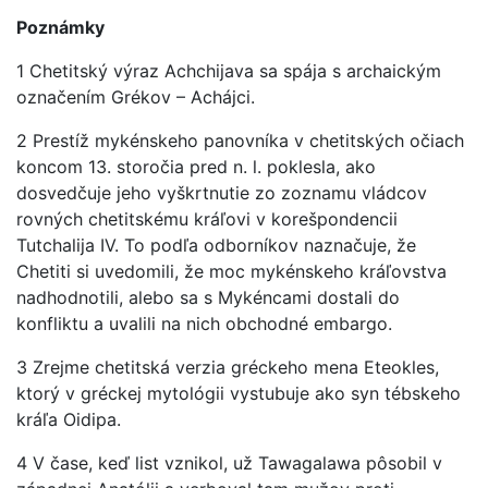
Poznámky
1 Chetitský výraz Achchijava sa spája s archaickým
označením Grékov – Achájci.
2 Prestíž mykénskeho panovníka v chetitských očiach
koncom 13. storočia pred n. l. poklesla, ako
dosvedčuje jeho vyškrtnutie zo zoznamu vládcov
rovných chetitskému kráľovi v korešpondencii
Tutchalija IV. To podľa odborníkov naznačuje, že
Chetiti si uvedomili, že moc mykénskeho kráľovstva
nadhodnotili, alebo sa s Mykéncami dostali do
konfliktu a uvalili na nich obchodné embargo.
3 Zrejme chetitská verzia gréckeho mena Eteokles,
ktorý v gréckej mytológii vystubuje ako syn tébskeho
kráľa Oidipa.
4 V čase, keď list vznikol, už Tawagalawa pôsobil v