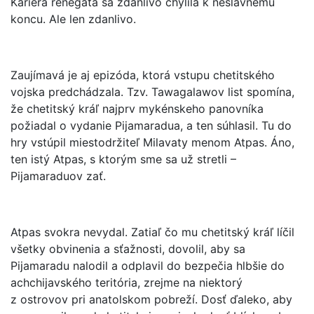
Kariéra renegáta sa zdanlivo chýlila k neslávnemu
koncu. Ale len zdanlivo.
Zaujímavá je aj epizóda, ktorá vstupu chetitského
vojska predchádzala. Tzv. Tawagalawov list spomína,
že chetitský kráľ najprv mykénskeho panovníka
požiadal o vydanie Pijamaradua, a ten súhlasil. Tu do
hry vstúpil miestodržiteľ Milavaty menom Atpas. Áno,
ten istý Atpas, s ktorým sme sa už stretli –
Pijamaraduov zať.
Atpas svokra nevydal. Zatiaľ čo mu chetitský kráľ líčil
všetky obvinenia a sťažnosti, dovolil, aby sa
Pijamaradu nalodil a odplavil do bezpečia hlbšie do
achchijavského teritória, zrejme na niektorý
z ostrovov pri anatolskom pobreží. Dosť ďaleko, aby