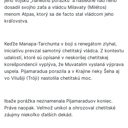
jeho vojsku „hanebnú porážku“ a následne nad neho
dosadil svojho zaťa a vládcu Milavaty (Milétos)
menom Atpas, ktorý sa de facto stal vládcom jeho
kráľovstva.
Keďže Manapa-Tarchunta v boji s renegátom zlyhal,
iniciatívu prevzal samotný chetitský vládca. Z kontextu
udalostí, ktoré sú opísané v neskoršej chetitskej
korešpondencii vyplýva, že Muvatalim vyslaná výprava
uspela. Pijamaradua porazila a v Krajine rieky Šeha aj
vo Vilušiji (Tróji) nastolila chetitskú moc.
Ibaže porážka neznamenala Pijamaraduov koniec.
Práve naopak. Veľmož unikol a ohrozoval chetitské
záujmy niekoľko ďalších dekád.