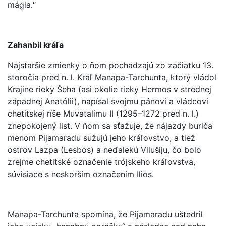
mágia.“
Zahanbil kráľa
Najstaršie zmienky o ňom pochádzajú zo začiatku 13.
storočia pred n. l. Kráľ Manapa-Tarchunta, ktorý vládol
Krajine rieky Šeha (asi okolie rieky Hermos v strednej
západnej Anatólii), napísal svojmu pánovi a vládcovi
chetitskej ríše Muvatalimu II (1295–1272 pred n. l.)
znepokojený list. V ňom sa sťažuje, že nájazdy buriča
menom Pijamaradu sužujú jeho kráľovstvo, a tiež
ostrov Lazpa (Lesbos) a neďalekú Vilušiju, čo bolo
zrejme chetitské označenie trójskeho kráľovstva,
súvisiace s neskorším označením Ilios.
Manapa-Tarchunta spomína, že Pijamaradu uštedril