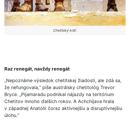
Chetitský kráľ.
Raz renegát, navždy renegát
„Nepoznáme výsledok chetitskej žiadosti, ale zdá sa,
že nefungovala,“ píše austrálsky chetitológ Trevor
Bryce. „Pijamaradu podnikal nájazdy na teritórium
Chetitov mnoho ďalších rokov. A Achchijava hrala
v západnej Anatólii čoraz aktívnejšiu a disruptívnejšiu
úlohu.“