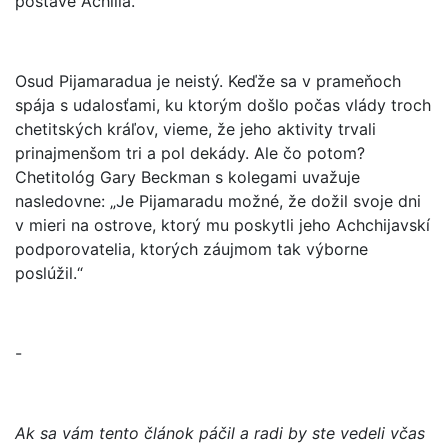
postave Achilla.
Osud Pijamaradua je neistý. Keďže sa v prameňoch
spája s udalosťami, ku ktorým došlo počas vlády troch
chetitských kráľov, vieme, že jeho aktivity trvali
prinajmenšom tri a pol dekády. Ale čo potom?
Chetitológ Gary Beckman s kolegami uvažuje
nasledovne: „Je Pijamaradu možné, že dožil svoje dni
v mieri na ostrove, ktorý mu poskytli jeho Achchijavskí
podporovatelia, ktorých záujmom tak výborne
poslúžil.“
-
Ak sa vám tento článok páčil a radi by ste vedeli včas