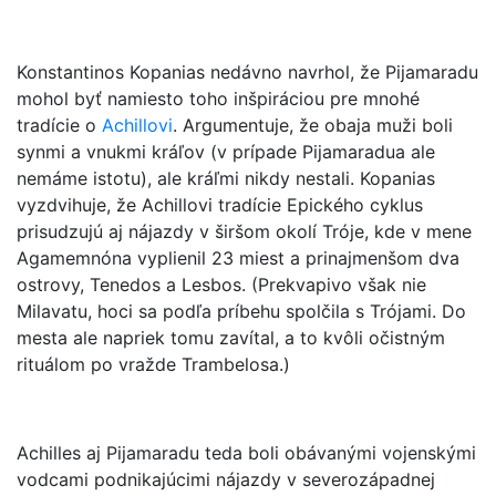
Konstantinos Kopanias nedávno navrhol, že Pijamaradu
mohol byť namiesto toho inšpiráciou pre mnohé
tradície o
Achillovi
. Argumentuje, že obaja muži boli
synmi a vnukmi kráľov (v prípade Pijamaradua ale
nemáme istotu), ale kráľmi nikdy nestali. Kopanias
vyzdvihuje, že Achillovi tradície Epického cyklus
prisudzujú aj nájazdy v širšom okolí Tróje, kde v mene
Agamemnóna vyplienil 23 miest a prinajmenšom dva
ostrovy, Tenedos a Lesbos. (Prekvapivo však nie
Milavatu, hoci sa podľa príbehu spolčila s Trójami. Do
mesta ale napriek tomu zavítal, a to kvôli očistným
rituálom po vražde Trambelosa.)
Achilles aj Pijamaradu teda boli obávanými vojenskými
vodcami podnikajúcimi nájazdy v severozápadnej