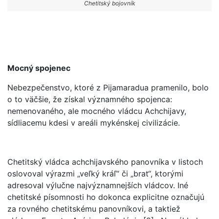
Chetitský bojovník
Mocný spojenec
Nebezpečenstvo, ktoré z Pijamaradua pramenilo, bolo
o to väčšie, že získal významného spojenca:
nemenovaného, ale mocného vládcu Achchijavy,
sídliacemu kdesi v areáli mykénskej civilizácie.
Chetitský vládca achchijavského panovníka v listoch
oslovoval výrazmi „veľký kráľ“ či „brat“, ktorými
adresoval výlučne najvýznamnejších vládcov. Iné
chetitské písomnosti ho dokonca explicitne označujú
za rovného chetitskému panovníkovi, a taktiež