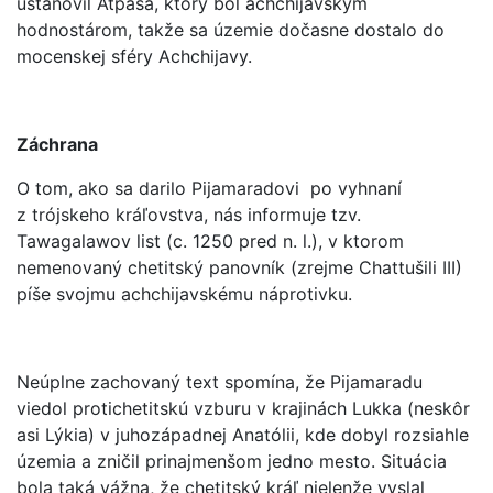
ustanovil Atpasa, ktorý bol achchijavským
hodnostárom, takže sa územie dočasne dostalo do
mocenskej sféry Achchijavy.
Záchrana
O tom, ako sa darilo Pijamaradovi po vyhnaní
z trójskeho kráľovstva, nás informuje tzv.
Tawagalawov list (c. 1250 pred n. l.), v ktorom
nemenovaný chetitský panovník (zrejme Chattušili III)
píše svojmu achchijavskému náprotivku.
Neúplne zachovaný text spomína, že Pijamaradu
viedol protichetitskú vzburu v krajinách Lukka (neskôr
asi Lýkia) v juhozápadnej Anatólii, kde dobyl rozsiahle
územia a zničil prinajmenšom jedno mesto. Situácia
bola taká vážna, že chetitský kráľ nielenže vyslal