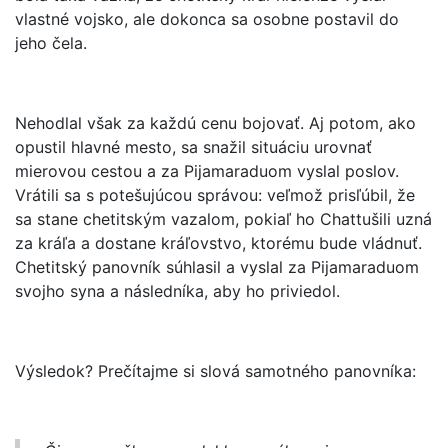
vlastné vojsko, ale dokonca sa osobne postavil do
jeho čela.
Nehodlal však za každú cenu bojovať. Aj potom, ako
opustil hlavné mesto, sa snažil situáciu urovnať
mierovou cestou a za Pijamaraduom vyslal poslov.
Vrátili sa s potešujúcou správou: veľmož prisľúbil, že
sa stane chetitským vazalom, pokiaľ ho Chattušili uzná
za kráľa a dostane kráľovstvo, ktorému bude vládnuť.
Chetitský panovník súhlasil a vyslal za Pijamaraduom
svojho syna a následníka, aby ho priviedol.
Výsledok? Prečítajme si slová samotného panovníka: