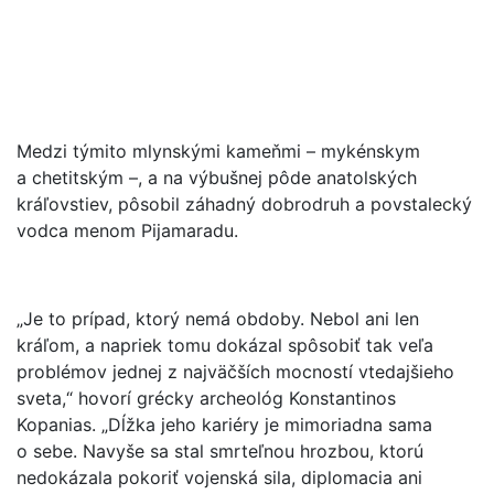
Medzi týmito mlynskými kameňmi – mykénskym
a chetitským –, a na výbušnej pôde anatolských
kráľovstiev, pôsobil záhadný dobrodruh a povstalecký
vodca menom Pijamaradu.
„Je to prípad, ktorý nemá obdoby. Nebol ani len
kráľom, a napriek tomu dokázal spôsobiť tak veľa
problémov jednej z najväčších mocností vtedajšieho
sveta,“ hovorí grécky archeológ Konstantinos
Kopanias. „Dĺžka jeho kariéry je mimoriadna sama
o sebe. Navyše sa stal smrteľnou hrozbou, ktorú
nedokázala pokoriť vojenská sila, diplomacia ani