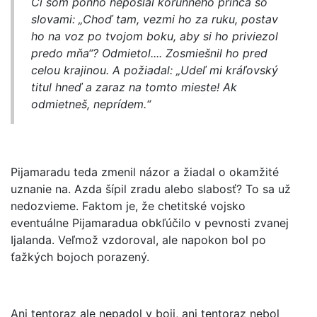
Či som poňho neposlal korunného princa so
slovami: „Choď tam, vezmi ho za ruku, postav
ho na voz po tvojom boku, aby si ho priviezol
predo mňa“? Odmietol.... Zosmiešnil ho pred
celou krajinou. A požiadal: „Udeľ mi kráľovský
titul hneď a zaraz na tomto mieste! Ak
odmietneš, neprídem.“
Pijamaradu teda zmenil názor a žiadal o okamžité
uznanie na. Azda šípil zradu alebo slabosť? To sa už
nedozvieme. Faktom je, že chetitské vojsko
eventuálne Pijamaradua obkľúčilo v pevnosti zvanej
Ijalanda. Veľmož vzdoroval, ale napokon bol po
ťažkých bojoch porazený.
Ani tentoraz ale nepadol v boji, ani tentoraz nebol