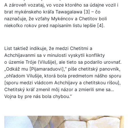
A zároveň vozataj, vo voze ktorého sa údajne vozil i
brat mykénskeho kráľa Tawagalawa [3] – čo
naznačuje, že vzťahy Mykéncov a Chetitov boli
niekoľko rokov pred napísaním listu lepšie [4].
List taktiež indikuje, že medzi Chetitmi a
Achchijavanmi sa v minulosti vyskytli konflikty
o územie Tróje (Vilušije), ale tieto sa podarilo urovnať.
„Odkáž mu [Pijamaraduovi],“ píše chetitský panovník,
„ohľadom Vilušije, ktorá bola predmetom nášho sporu
[sporu medzi vládcom Achchijavy a chetitskou ríšou],
Chetitský kráľ zmenil môj názor a zmierili sme sa...
Vojna by pre nás bola chybou.“