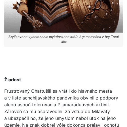
Štylizované vyobrazenie mykénskeho kráľa Agamemnóna z hry Total
War.
Žiadosť
Frustrovaný Chattušili sa vrátil do hlavného mesta
a v liste achchijavského panovníka obvinil z podpory
alebo aspoň tolerovania Pijamaraduových aktivít.
Zároveň sa mu ospravedlnil za vstup do Milavaty
a ubezpečil ho, že jeho úmyslom nebol útok na jeho
územie. Na znak dobrej vôle dokonca prejavil ochotu