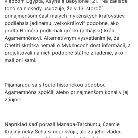
vládcom Egypta, Asýrie a Babylónie [2]. Na základe
toho sa niekedy usudzuje, že v 13. storočí
prinajmenšom časť malých mykénskych kráľovstiev
podliehala jedinému „veľkokráľovi“ podobne, ako
podľa Homéra podliehali grécki (achájski) králi
Agamemnónovi. Alternatívnym vysvetlením je, že
Chetiti skrátka nemali o Mykéncoch dosť informácií, a
projektovali na nich podobné štátne zriadenie, ako
mali oni sami.
Pijamaradu sa s touto historickou obdobou
Agamemnóna spolčil, alebo prinajmenšom konal v jej
záujme.
Napríklad keď porazil Manapa-Tarchuntu, územie
Krajiny rieky Šeha si neprisvojil, ale za jeho vládcu