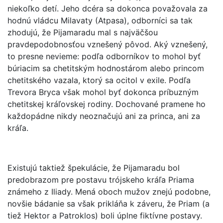
niekoľko detí. Jeho dcéra sa dokonca považovala za
hodnú vládcu Milavaty (Atpasa), odborníci sa tak
zhodujú, že Pijamaradu mal s najväčšou
pravdepodobnosťou vznešený pôvod. Aký vznešený,
to presne nevieme: podľa odborníkov to mohol byť
búriacim sa chetitským hodnostárom alebo princom
chetitského vazala, ktorý sa ocitol v exile. Podľa
Trevora Bryca však mohol byť dokonca príbuzným
chetitskej kráľovskej rodiny. Dochované pramene ho
každopádne nikdy neoznačujú ani za princa, ani za
kráľa.
Existujú taktiež špekulácie, že Pijamaradu bol
predobrazom pre postavu trójskeho kráľa Priama
známeho z Iliady. Mená oboch mužov znejú podobne,
novšie bádanie sa však prikláňa k záveru, že Priam (a
tiež Hektor a Patroklos) boli úplne fiktívne postavy.