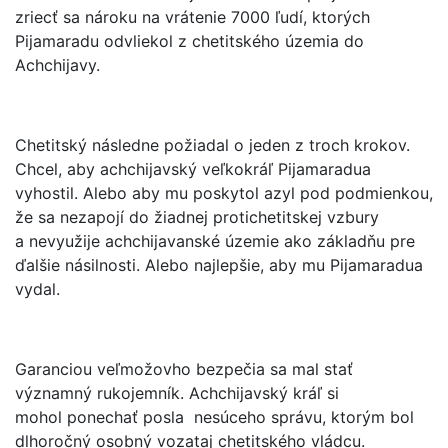
zriecť sa nároku na vrátenie 7000 ľudí, ktorých
Pijamaradu odvliekol z chetitského územia do
Achchijavy.
Chetitský následne požiadal o jeden z troch krokov.
Chcel, aby achchijavský veľkokráľ Pijamaradua
vyhostil. Alebo aby mu poskytol azyl pod podmienkou,
že sa nezapojí do žiadnej protichetitskej vzbury
a nevyužije achchijavanské územie ako základňu pre
ďalšie násilnosti. Alebo najlepšie, aby mu Pijamaradua
vydal.
Garanciou veľmožovho bezpečia sa mal stať
významný rukojemník. Achchijavský kráľ si
mohol ponechať posla nesúceho správu, ktorým bol
dlhoročný osobný vozataj chetitského vládcu.