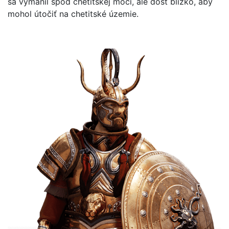
sa vymanil spod chetitskej moci, ale dosť blízko, aby
mohol útočiť na chetitské územie.