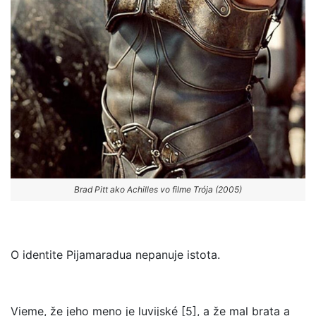
Brad Pitt ako Achilles vo filme Trója (2005)
O identite Pijamaradua nepanuje istota.
Vieme, že jeho meno je luvijské [5], a že mal brata a