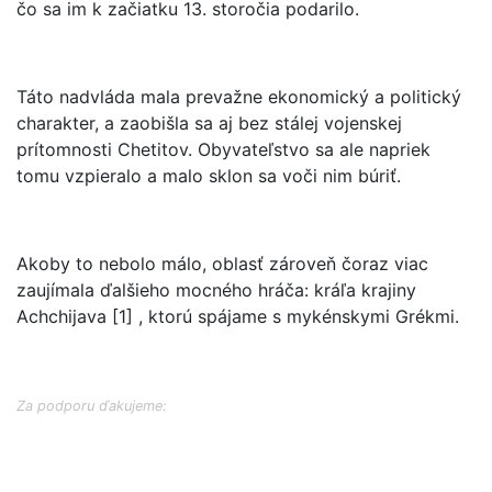
čo sa im k začiatku 13. storočia podarilo.
Táto nadvláda mala prevažne ekonomický a politický
charakter, a zaobišla sa aj bez stálej vojenskej
prítomnosti Chetitov. Obyvateľstvo sa ale napriek
tomu vzpieralo a malo sklon sa voči nim búriť.
Akoby to nebolo málo, oblasť zároveň čoraz viac
zaujímala ďalšieho mocného hráča: kráľa krajiny
Achchijava [1] , ktorú spájame s mykénskymi Grékmi.
Za podporu ďakujeme: