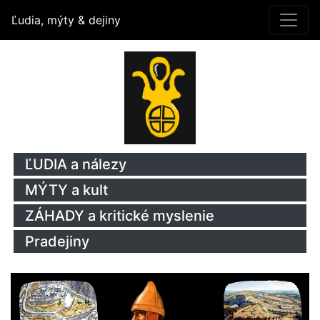
Ľudia, mýty & dejiny
ĽUDIA a nálezy
MÝTY a kult
ZÁHADY a kritické myslenie
Pradejiny