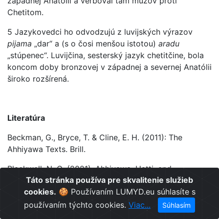
západnej Anatólii a verboval tam mužov proti
Chetitom.
5 Jazykovedci ho odvodzujú z luvijských výrazov
pijama
„dar“ a (s o čosi menšou istotou)
aradu
„stúpenec“. Luvijčina, sesterský jazyk chetitčine, bola
koncom doby bronzovej v západnej a severnej Anatólii
široko rozšírená.
Literatúra
Beckman, G., Bryce, T. & Cline, E. H. (2011): The
Ahhiyawa Texts. Brill.
Blackwell, N. G. (2021). Ahhiyawa, Hatti, and
Táto stránka používa pre skvalitenie služieb
Diplomacy: Implications of Hittite Misperceptions of
cookies.
🍪 Používaním LUMYD.eu súhlasíte s
the Mycenaean World. Hesperia: The Journal of the
American School of Classical Studies at Athens, 90(2),
používaním týchto cookies.
Viac...
Súhlasím
191-231.