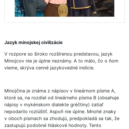
Jazyk minojskej civilizácie
V rozpore so široko rozšírenou predstavou, jazyk
Minojcov nie je úplne neznámy. A to málo, čo o ňom
vieme, skrýva cenné jazykovedné indície.
Minojčina je známa z nápisov v lineárnom písme A,
ktoré sa, na rozdiel od lineárneho písma B (obsahuje
nápisy v mykénskom dialekte gréčtiny) zatiaľ
nepodarilo rozlúštiť. Aspoň nie úplne. Mnohé znaky
v oboch písmach sa zhodujú, predpokladá sa tak, že
zastupujú podobné hláskové hodnoty. Tento