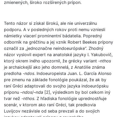
zmienených, široko rozšírených prípon.
Tento názor si získal širokú, ale nie univerzálnu
podporu. A v posledných rokov proti nemu vzniesli
námietky viacerí prominentní bádatelia. Popredný
odborník na gréčtinu a jej vznik Robert Beekes prípony
označil za „jednoznačne neindoeurópske“. Zhodný
názor vyslovil expert na anatolské jazyky I. Yakubovič,
ktorý okrem iného upozornil, že grécky variant -
nthos
je archaickejší ako jeho domnelá, z Anatólie známa
predloha -
ndos
. Indoeuropeista Juan. L. García Alonso
pre zmenu na základe fonológie poukázal, že ak by
raní Gréci adaptovali do svojho jazyka indoeurópsku
príponu –
ndos
/–
nda
[2], výsledkom by bol celkom iný
tvar než -
nthos
. Z hľadiska fonológie uprednostňuje
scenár, v ktorom ako raní Gréci, tak predkovia
Luvijcov nezávisle od seba prevzali a do svojich