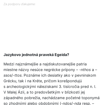
Za podporu ďakujeme:
Jazykovo jednotná praveká Egeida?
Medzi najznámejšie a najdiskutovanejšie patria
miestne názvy nesúce negrécke prípony – -
nthos
a –
ssos
/-
ttos
. Poznáme ich desiatky ako v pevninskom
Grécku, tak i na Kréte, pričom korešpondujú
s archeologickými náleziskami 3. tisícročia pred n. l.
V Malej Ázii, a to predovšetkým v blízkosti jej
západného pobrežia, nachádzame početné toponymá
so zhodnými alebo obdobnými (-
ndos
/-
nda
resp. –