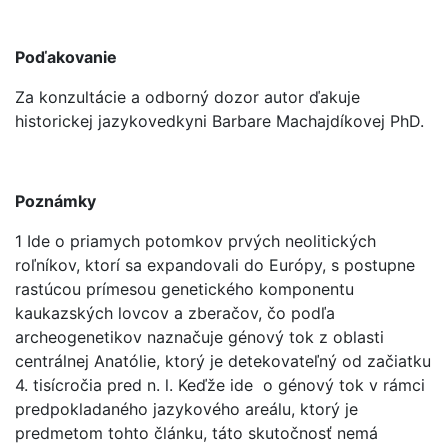
Poďakovanie
Za konzultácie a odborný dozor autor ďakuje
historickej jazykovedkyni Barbare Machajdíkovej PhD.
Poznámky
1 Ide o priamych potomkov prvých neolitických
roľníkov, ktorí sa expandovali do Európy, s postupne
rastúcou prímesou genetického komponentu
kaukazských lovcov a zberačov, čo podľa
archeogenetikov naznačuje génový tok z oblasti
centrálnej Anatólie, ktorý je detekovateľný od začiatku
4. tisícročia pred n. l. Keďže ide o génový tok v rámci
predpokladaného jazykového areálu, ktorý je
predmetom tohto článku, táto skutočnosť nemá