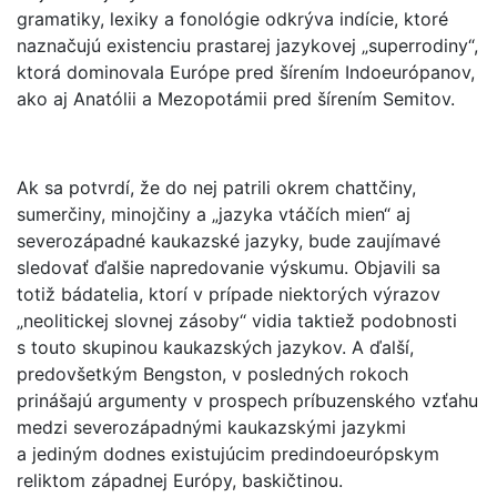
gramatiky, lexiky a fonológie odkrýva indície, ktoré
naznačujú existenciu prastarej jazykovej „superrodiny“,
ktorá dominovala Európe pred šírením Indoeurópanov,
ako aj Anatólii a Mezopotámii pred šírením Semitov.
Ak sa potvrdí, že do nej patrili okrem chattčiny,
sumerčiny, minojčiny a „jazyka vtáčích mien“ aj
severozápadné kaukazské jazyky, bude zaujímavé
sledovať ďalšie napredovanie výskumu. Objavili sa
totiž bádatelia, ktorí v prípade niektorých výrazov
„neolitickej slovnej zásoby“ vidia taktiež podobnosti
s touto skupinou kaukazských jazykov. A ďalší,
predovšetkým Bengston, v posledných rokoch
prinášajú argumenty v prospech príbuzenského vzťahu
medzi severozápadnými kaukazskými jazykmi
a jediným dodnes existujúcim predindoeurópskym
reliktom západnej Európy, baskičtinou.