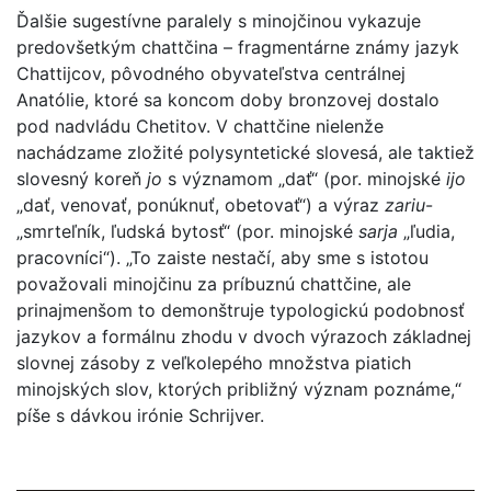
Ďalšie sugestívne paralely s minojčinou vykazuje
predovšetkým chattčina – fragmentárne známy jazyk
Chattijcov, pôvodného obyvateľstva centrálnej
Anatólie, ktoré sa koncom doby bronzovej dostalo
pod nadvládu Chetitov. V chattčine nielenže
nachádzame zložité polysyntetické slovesá, ale taktiež
slovesný koreň
jo
s významom „dať“ (por. minojské
ijo
„dať, venovať, ponúknuť, obetovať“) a výraz
zariu
-
„smrteľník, ľudská bytosť“ (por. minojské
sarja
„ľudia,
pracovníci“). „To zaiste nestačí, aby sme s istotou
považovali minojčinu za príbuznú chattčine, ale
prinajmenšom to demonštruje typologickú podobnosť
jazykov a formálnu zhodu v dvoch výrazoch základnej
slovnej zásoby z veľkolepého množstva piatich
minojských slov, ktorých približný význam poznáme,“
píše s dávkou irónie Schrijver.