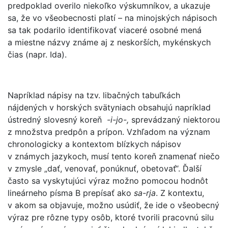
predpoklad overilo niekoľko výskumníkov, a ukazuje
sa, že vo všeobecnosti platí – na minojských nápisoch
sa tak podarilo identifikovať viaceré osobné mená
a miestne názvy známe aj z neskorších, mykénskych
čias (napr. Ida).
Napríklad nápisy na tzv. libačných tabuľkách
nájdených v horských svätyniach obsahujú napríklad
ústredný slovesný koreň
-i-jo-,
sprevádzaný niektorou
z množstva predpôn a prípon. Vzhľadom na význam
chronologicky a kontextom blízkych nápisov
v známych jazykoch, musí tento koreň znamenať niečo
v zmysle „dať, venovať, ponúknuť, obetovať“. Ďalší
často sa vyskytujúci výraz možno pomocou hodnôt
lineárneho písma B prepísať ako
sa-rja
. Z kontextu,
v akom sa objavuje, možno usúdiť, že ide o všeobecný
výraz pre rôzne typy osôb, ktoré tvorili pracovnú silu