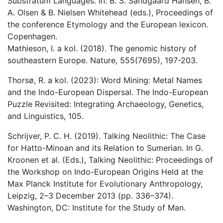
Substratum Languages. In: B. S. Sandgaard Hansen, B.
A. Olsen & B. Nielsen Whitehead (eds.), Proceedings of
the conference Etymology and the European lexicon.
Copenhagen.
Mathieson, I. a kol. (2018). The genomic history of
southeastern Europe. Nature, 555(7695), 197-203.
Thorsø, R. a kol. (2023): Word Mining: Metal Names
and the Indo-European Dispersal. The Indo-European
Puzzle Revisited: Integrating Archaeology, Genetics,
and Linguistics, 105.
Schrijver, P. C. H. (2019). Talking Neolithic: The Case
for Hatto-Minoan and its Relation to Sumerian. In G.
Kroonen et al. (Eds.), Talking Neolithic: Proceedings of
the Workshop on Indo-European Origins Held at the
Max Planck Institute for Evolutionary Anthropology,
Leipzig, 2–3 December 2013 (pp. 336–374).
Washington, DC: Institute for the Study of Man.