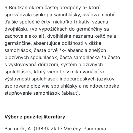
6 Boutkan okrem častej predpony a- ktorú
sprevádzala synkopa samohlásky, uvádza mnohé
ďalšie spoločné črty: niekoľko frikatív, vzácna
dvojhlásku (vo výpožičkách do germánčiny sa
zachovala ako ai), dvojhláska neznámu keltčine a
germánčine, absentujúce odlišnosti v dĺžke
samohlások, časté prvé *k- absencia znelých
plozívnych spoluhlások, častá samohláska *a často
s vyslovovaná dôrazom, systém plozívnych
spoluhlások, ktorý viedol k vzniku variácií vo
výslovnosti spoluhlások indoeurópskych jazykov,
aspirované plozívne spoluhlásky a neindoeurópske
stupňovanie samohlások (ablaut).
Výber z použitej literatúry
Bartoněk, A. (1983): Zlaté Mykény. Panorama.