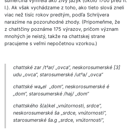
sumerčina vymrela ako živý jazyk (okolo 1700 pred n.
l.). Ak však vychádzame z toho, ako tieto slová zneli
viac než tisíc rokov predtým, podľa Schrijvera
narazíme na pozoruhodné zhody. (Pripomeňme, že
z chattčiny poznáme 175 výrazov, pričom význam
mnohých je neistý, takže na chattskej strane
pracujeme s veľmi nepočetnou vzorkou.)
chattské zar /tˢar/ „ovca“, neskorosumerské [3]
udu
„ovca“, starosumerské /utˢa/ „ovca“
chattské
waₐel
„dom“, neskorosumerské
é
„dom“, starosumerské /haj/ „dom“
chattského
š(a)kel
„vnútornosti, srdce“,
neskorosumerské
ša
„srdce, vnútornosti“,
starosumerské
ša.g
„srdce, vnútornosti“,