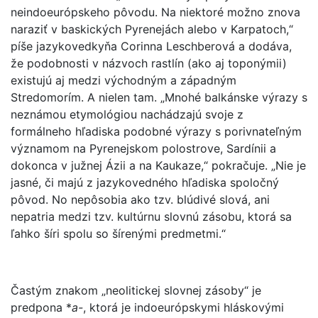
neindoeurópskeho pôvodu. Na niektoré možno znova
naraziť v baskických Pyrenejách alebo v Karpatoch,“
píše jazykovedkyňa Corinna Leschberová a dodáva,
že podobnosti v názvoch rastlín (ako aj toponýmii)
existujú aj medzi východným a západným
Stredomorím. A nielen tam. „Mnohé balkánske výrazy s
neznámou etymológiou nachádzajú svoje z
formálneho hľadiska podobné výrazy s porivnateľným
významom na Pyrenejskom polostrove, Sardínii a
dokonca v južnej Ázii a na Kaukaze,“ pokračuje. „Nie je
jasné, či majú z jazykovedného hľadiska spoločný
pôvod. No nepôsobia ako tzv. blúdivé slová, ani
nepatria medzi tzv. kultúrnu slovnú zásobu, ktorá sa
ľahko šíri spolu so šírenými predmetmi.“
Častým znakom „neolitickej slovnej zásoby“ je
predpona *
a-
, ktorá je indoeurópskymi hláskovými