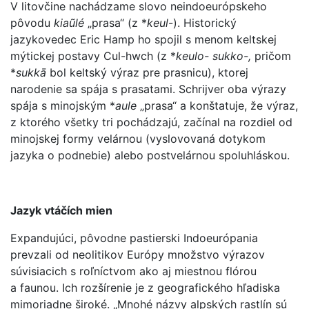
V litovčine nachádzame slovo neindoeurópskeho
pôvodu
kiaũlé
„prasa“ (z *
keul
-). Historický
jazykovedec Eric Hamp ho spojil s menom keltskej
mýtickej postavy Cul-hwch (z *
keulo- sukko-,
pričom
*
sukkā
bol keltský výraz pre prasnicu), ktorej
narodenie sa spája s prasatami. Schrijver oba výrazy
spája s minojským *
aule
„prasa“ a konštatuje, že výraz,
z ktorého všetky tri pochádzajú, začínal na rozdiel od
minojskej formy velárnou (vyslovovaná dotykom
jazyka o podnebie) alebo postvelárnou spoluhláskou.
Jazyk vtáčích mien
Expandujúci, pôvodne pastierski Indoeurópania
prevzali od neolitikov Európy množstvo výrazov
súvisiacich s roľníctvom ako aj miestnou flórou
a faunou. Ich rozšírenie je z geografického hľadiska
mimoriadne široké. „Mnohé názvy alpských rastlín sú