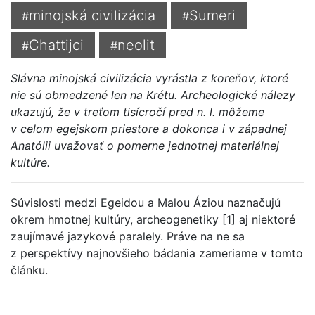
minojská civilizácia
Sumeri
#
#
Chattijci
neolit
#
#
Slávna minojská civilizácia vyrástla z koreňov, ktoré
nie sú obmedzené len na Krétu. Archeologické nálezy
ukazujú, že v treťom tisícročí pred n. l. môžeme
v celom egejskom priestore a dokonca i v západnej
Anatólii uvažovať o pomerne jednotnej materiálnej
kultúre.
Súvislosti medzi Egeidou a Malou Áziou naznačujú
okrem hmotnej kultúry, archeogenetiky [1] aj niektoré
zaujímavé jazykové paralely. Práve na ne sa
z perspektívy najnovšieho bádania zameriame v tomto
článku.