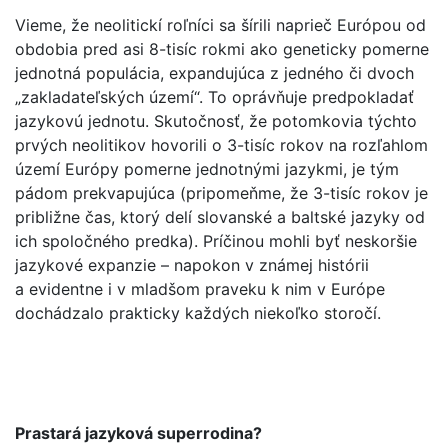
Vieme, že neolitickí roľníci sa šírili naprieč Európou od
obdobia pred asi 8-tisíc rokmi ako geneticky pomerne
jednotná populácia, expandujúca z jedného či dvoch
„zakladateľských území“. To oprávňuje predpokladať
jazykovú jednotu. Skutočnosť, že potomkovia týchto
prvých neolitikov hovorili o 3-tisíc rokov na rozľahlom
území Európy pomerne jednotnými jazykmi, je tým
pádom prekvapujúca (pripomeňme, že 3-tisíc rokov je
približne čas, ktorý delí slovanské a baltské jazyky od
ich spoločného predka). Príčinou mohli byť neskoršie
jazykové expanzie – napokon v známej histórii
a evidentne i v mladšom praveku k nim v Európe
dochádzalo prakticky každých niekoľko storočí.
Prastará jazyková superrodina?