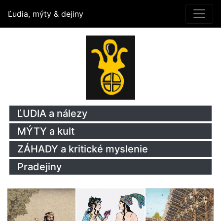
Ľudia, mýty & dejiny
ĽUDIA a nálezy
MÝTY a kult
ZÁHADY a kritické myslenie
Pradejiny