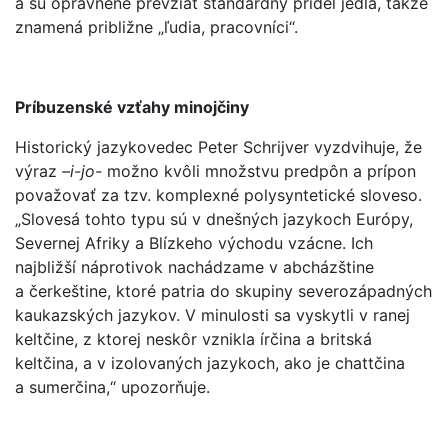
a sú oprávnené prevziať štandardný prídel jedla, takže
znamená približne „ľudia, pracovníci“.
Príbuzenské vzťahy minojčiny
Historický jazykovedec Peter Schrijver vyzdvihuje, že
výraz
–i-jo-
možno kvôli množstvu predpôn a prípon
považovať za tzv. komplexné polysyntetické sloveso.
„Slovesá tohto typu sú v dnešných jazykoch Európy,
Severnej Afriky a Blízkeho východu vzácne. Ich
najbližší náprotivok nachádzame v abcházštine
a čerkeštine, ktoré patria do skupiny severozápadných
kaukazských jazykov. V minulosti sa vyskytli v ranej
keltčine, z ktorej neskôr vznikla írčina a britská
keltčina, a v izolovaných jazykoch, ako je chattčina
a sumerčina,“ upozorňuje.