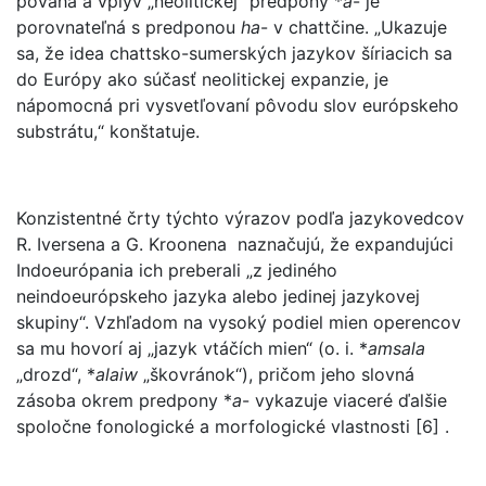
povaha a vplyv „neolitickej“ predpony *
a
- je
porovnateľná s predponou
ha
- v chattčine. „Ukazuje
sa, že idea chattsko-sumerských jazykov šíriacich sa
do Európy ako súčasť neolitickej expanzie, je
nápomocná pri vysvetľovaní pôvodu slov európskeho
substrátu,“ konštatuje.
Konzistentné črty týchto výrazov podľa jazykovedcov
R. Iversena a G. Kroonena naznačujú, že expandujúci
Indoeurópania ich preberali „z jediného
neindoeurópskeho jazyka alebo jedinej jazykovej
skupiny“. Vzhľadom na vysoký podiel mien operencov
sa mu hovorí aj „jazyk vtáčích mien“ (o. i. *
amsala
„drozd“, *
alaiw
„škovránok“), pričom jeho slovná
zásoba okrem predpony *
a
- vykazuje viaceré ďalšie
spoločne fonologické a morfologické vlastnosti [6] .