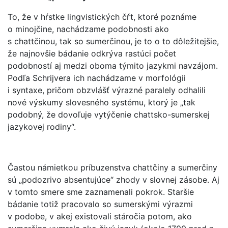
To, že v hŕstke lingvistických čŕt, ktoré poznáme
o minojčine, nachádzame podobnosti ako
s chattčinou, tak so sumerčinou, je to o to dôležitejšie,
že najnovšie bádanie odkrýva rastúci počet
podobností aj medzi oboma týmito jazykmi navzájom.
Podľa Schrijvera ich nachádzame v morfológii
i syntaxe, pričom obzvlášť výrazné paralely odhalili
nové výskumy slovesného systému, ktorý je „tak
podobný, že dovoľuje vytýčenie chattsko-sumerskej
jazykovej rodiny“.
Častou námietkou príbuzenstva chattčiny a sumerčiny
sú „podozrivo absentujúce“ zhody v slovnej zásobe. Aj
v tomto smere sme zaznamenali pokrok. Staršie
bádanie totiž pracovalo so sumerskými výrazmi
v podobe, v akej existovali stáročia potom, ako