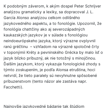
K podobným záverom, k akým dospel Peter Schrijver
analýzou gramaticky a lexiky, sa dopracoval J. L.
García Alonso analýzou celkom odlišného
jazykovedného aspektu, a to fonológie. Upozornil, že
fonológia chattčiny ako aj severozápadných
kaukazských jazykov je v súlade s fonológiou
neindoeurópskeho jazyka, ktorý výrazne ovplyvnil
ranú gréčtinu – vzhľadom na výrazné spoločné črty
v toponýmii Kréty a pevninského Grécka by malo ísť o
jazyk blízko príbuzný, ak nie totožný s minojčinou.
Ďalším jazykom, ktorý vykazuje fonologické zhody s
týmto zoskupením, je podľa Alonsa etruština, hoci
netvrdí, že tieto paralely sú nevyhnutne spôsobené
príbuzenstvom (tento názor ale zastáva napr.
Facchetti).
Najnovšie jazykovedné bádanie tak štúdiom