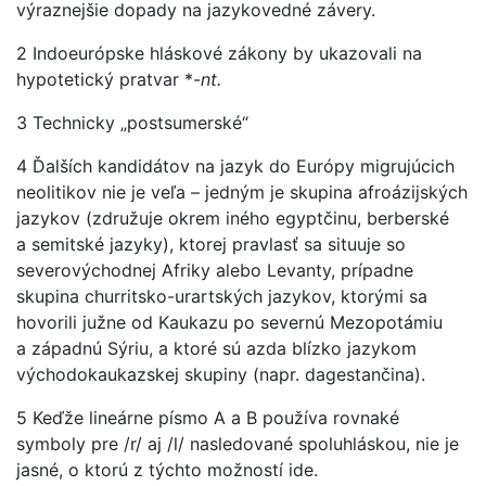
výraznejšie dopady na jazykovedné závery.
2 Indoeurópske hláskové zákony by ukazovali na
hypotetický pratvar *-
nt.
3 Technicky „postsumerské“
4 Ďalších kandidátov na jazyk do Európy migrujúcich
neolitikov nie je veľa – jedným je skupina afroázijských
jazykov (združuje okrem iného egyptčinu, berberské
a semitské jazyky), ktorej pravlasť sa situuje so
severovýchodnej Afriky alebo Levanty, prípadne
skupina churritsko-urartských jazykov, ktorými sa
hovorili južne od Kaukazu po severnú Mezopotámiu
a západnú Sýriu, a ktoré sú azda blízko jazykom
východokaukazskej skupiny (napr. dagestančina).
5 Keďže lineárne písmo A a B používa rovnaké
symboly pre /r/ aj /l/ nasledované spoluhláskou, nie je
jasné, o ktorú z týchto možností ide.