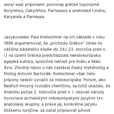
ssos
/-
ssa
) príponami: porovnaj grécke toponymá
Korynthos, Zakynthos, Parnassos a anatolské Lindos,
Karyanda a Parnassa.
Jazykovedec Paul Kretschmer na ich základe v roku
1896 argumentoval, že „príchodu Grékov“ (dnes ho
väčšina bádateľov kladie do 24./ 23. storočia pred n.
l.) na území Grécka predchádzala neindoeurópska
egejská kultúra, spoločná taktiež pre Krétu a Malú
Áziu. Zhodný názor u nás zastával český mykénológ a
filológ Antonín Bartoněk. Kretschmer však tieto
prípony neskôr označil za indoeurópske. Potom, ako
Bedřich Hrozný rozlúštil chetitčinu, sa totiž ukázalo, že
Anatóliu počas 2. tisícročia pred n. l. obývali národy
hovoriace archaickými indoeurópskymi jazykmi tzv.
anatolskej skupiny, a práve jej, konkrétne jazyku
blízkemu luvijčine, sa začal pripisovať pôvod