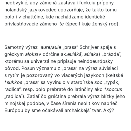
neobvyklé, aby zámená zastávali funkciu prípony,
holandský jazykovedec upozorňuje, že takto tomu
bolo i v chattčine, kde nachádzame identické
privlastňovacie zámeno–
te
(špecifikuje ženský rod).
Samotný výraz
aure/aule
„prasa“ Schrijver spája s
gréckym
aloks
(v dórčine ak.
eulákā, aúlaka
) „brázda“,
ktorému sa univerzálne pripisuje neindoeurópsky
pôvod. Posun významu z „prasa“ na výraz súvisiaci
s rytím je pozorovaný vo viacerých jazykoch (keltské
*
sukkos
„prasa“ sa vyvinulo v staroírske
soc
„rypák,
radlica“, resp. bolo prebraté do latinčiny ako *
soccus
„radlica“). Zatiaľ čo gréčtina prebrala výraz blízky jeho
minojskej podobe, v čase šírenia neolitikov naprieč
Európou by sme očakávali archaickejší tvar. Aký?