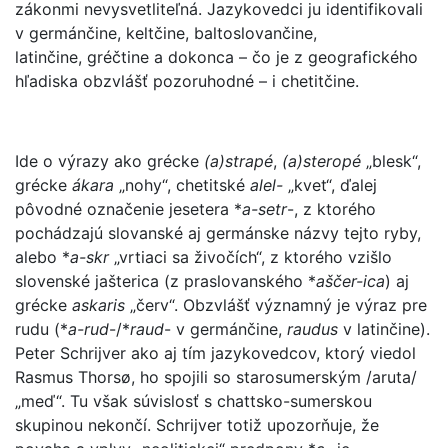
zákonmi nevysvetliteľná. Jazykovedci ju identifikovali
v germánčine, keltčine, baltoslovančine,
latinčine, gréčtine a dokonca – čo je z geografického
hľadiska obzvlášť pozoruhodné – i chetitčine.
Ide o výrazy ako grécke
(a)strapé
,
(a)steropé
„blesk“,
grécke
ákara
„nohy“, chetitské
alel-
„kvet“, ďalej
pôvodné označenie jesetera *
a-setr
-, z ktorého
pochádzajú slovanské aj germánske názvy tejto ryby,
alebo *
a-skr
„vrtiaci sa živočích“, z ktorého vzišlo
slovenské jašterica (z praslovanského *
aščer-ica
) aj
grécke
askaris
„červ“. Obzvlášť významný je výraz pre
rudu (*
a-rud
-/*
raud
- v germánčine,
raudus
v latinčine).
Peter Schrijver ako aj tím jazykovedcov, ktorý viedol
Rasmus Thorsø, ho spojili so starosumerským /aruta/
„meď“. Tu však súvislosť s chattsko-sumerskou
skupinou nekončí. Schrijver totiž upozorňuje, že