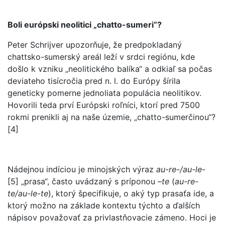
Boli európski neolitici „chatto-sumeri“?
Peter Schrijver upozorňuje, že predpokladaný
chattsko-sumerský areál leží v srdci regiónu, kde
došlo k vzniku „neolitického balíka“ a odkiaľ sa počas
deviateho tisícročia pred n. l. do Európy šírila
geneticky pomerne jednoliata populácia neolitikov.
Hovorili teda prví Európski roľníci, ktorí pred 7500
rokmi prenikli aj na naše územie, „chatto-sumerčinou“?
[4]
Nádejnou indíciou je minojských výraz
au-re-/au-le
-
[5] „prasa“, často uvádzaný s príponou –
te
(
au-re-
te/au-le-te
), ktorý špecifikuje, o aký typ prasaťa ide, a
ktorý možno na základe kontextu týchto a ďalších
nápisov považovať za privlastňovacie zámeno. Hoci je