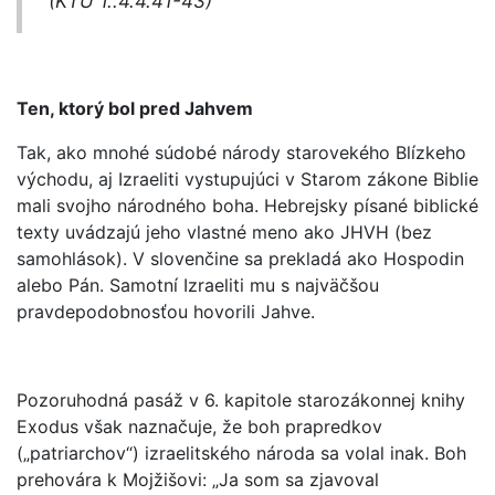
(KTU 1..4.4.41-43)
Ten, ktorý bol pred Jahvem
Tak, ako mnohé súdobé národy starovekého Blízkeho
východu, aj Izraeliti vystupujúci v Starom zákone Biblie
mali svojho národného boha. Hebrejsky písané biblické
texty uvádzajú jeho vlastné meno ako JHVH (bez
samohlások). V slovenčine sa prekladá ako Hospodin
alebo Pán. Samotní Izraeliti mu s najväčšou
pravdepodobnosťou hovorili Jahve.
Pozoruhodná pasáž v 6. kapitole starozákonnej knihy
Exodus však naznačuje, že boh prapredkov
(„patriarchov“) izraelitského národa sa volal inak. Boh
prehovára k Mojžišovi: „Ja som sa zjavoval