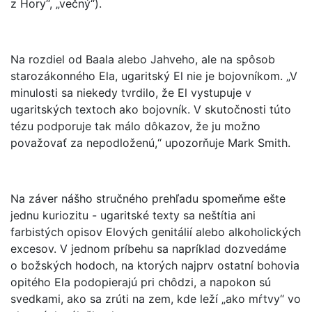
z Hory“, „večný“).
Na rozdiel od Baala alebo Jahveho, ale na spôsob
starozákonného Ela, ugaritský El nie je bojovníkom. „V
minulosti sa niekedy tvrdilo, že El vystupuje v
ugaritských textoch ako bojovník. V skutočnosti túto
tézu podporuje tak málo dôkazov, že ju možno
považovať za nepodloženú,“ upozorňuje Mark Smith.
Na záver nášho stručného prehľadu spomeňme ešte
jednu kuriozitu - ugaritské texty sa neštítia ani
farbistých opisov Elových genitálií alebo alkoholických
excesov. V jednom príbehu sa napríklad dozvedáme
o božských hodoch, na ktorých najprv ostatní bohovia
opitého Ela podopierajú pri chôdzi, a napokon sú
svedkami, ako sa zrúti na zem, kde leží „ako mŕtvy“ vo