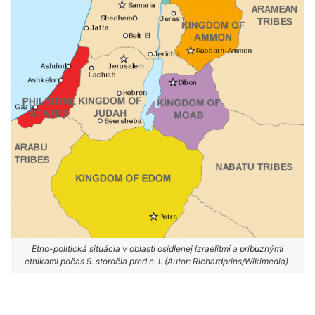
Etno-politická situácia v oblasti osídlenej Izraelitmi a príbuznými
etnikami počas 9. storočia pred n. l. (Autor: Richardprins/Wikimedia)