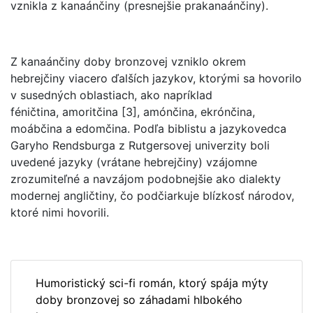
vznikla z kanaánčiny (presnejšie prakanaánčiny).
Z kanaánčiny doby bronzovej vzniklo okrem
hebrejčiny viacero ďalších jazykov, ktorými sa hovorilo
v susedných oblastiach, ako napríklad
féničtina, amoritčina [3], amónčina, ekrónčina,
moábčina a edomčina. Podľa biblistu a jazykovedca
Garyho Rendsburga z Rutgersovej univerzity boli
uvedené jazyky (vrátane hebrejčiny) vzájomne
zrozumiteľné a navzájom podobnejšie ako dialekty
modernej angličtiny, čo podčiarkuje blízkosť národov,
ktoré nimi hovorili.
Humoristický sci-fi román, ktorý spája mýty
doby bronzovej so záhadami hlbokého