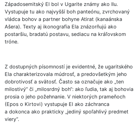
Západosemitský El bol v Ugarite známy ako Ilu.
Vystupuje tu ako najvyšší boh panteónu, zvrchovaný
vládca bohov a partner bohyne Atirat (kanaánska
Ašera). Texty aj ikonografia Ela znázorňujú ako
postaršiu, bradatú postavu, sediacu na kráľovskom
tróne.
Z dostupných písomností je evidentné, že ugaritského
Ela charakterizovala múdrosť, a predovšetkým jeho
dobrotivosť a svätosť. Často sa označuje ako „ten
milostivý“ či „milosrdný boh“: ako ľudia, tak aj bohovia
prosia o jeho požehnanie. V niektorých prameňoch
(Epos o Kirtovi) vystupuje El ako záchranca
a dokonca ako prakticky „jediný spoľahlivý predmet
viery“.