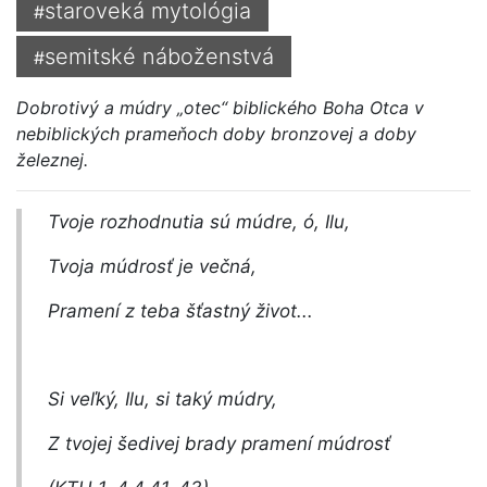
staroveká mytológia
#
semitské náboženstvá
#
Dobrotivý a múdry „otec“ biblického Boha Otca v
nebiblických prameňoch doby bronzovej a doby
železnej.
Tvoje rozhodnutia sú múdre, ó, Ilu,
Tvoja múdrosť je večná,
Pramení z teba šťastný život...
Si veľký, Ilu, si taký múdry,
Z tvojej šedivej brady pramení múdrosť