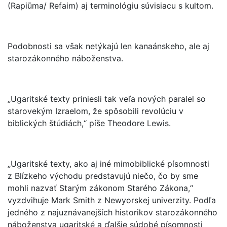
(Rapiūma/ Refaim) aj terminológiu súvisiacu s kultom.
Podobnosti sa však netýkajú len kanaánskeho, ale aj
starozákonného náboženstva.
„Ugaritské texty priniesli tak veľa nových paralel so
starovekým Izraelom, že spôsobili revolúciu v
biblických štúdiách,“ píše Theodore Lewis.
„Ugaritské texty, ako aj iné mimobiblické písomnosti
z Blízkeho východu predstavujú niečo, čo by sme
mohli nazvať Starým zákonom Starého Zákona,“
vyzdvihuje Mark Smith z Newyorskej univerzity. Podľa
jedného z najuznávanejších historikov starozákonného
náboženstva ugaritské a ďalšie súdobé písomnosti