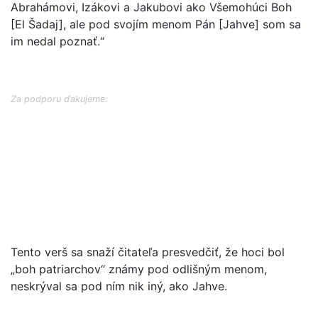
Abrahámovi, Izákovi a Jakubovi ako Všemohúci Boh
[El Šadaj], ale pod svojím menom Pán [Jahve] som sa
im nedal poznať.“
Za podporu ďakujeme:
Tento verš sa snaží čitateľa presvedčiť, že hoci bol
„boh patriarchov“ známy pod odlišným menom,
neskrýval sa pod ním nik iný, ako Jahve.