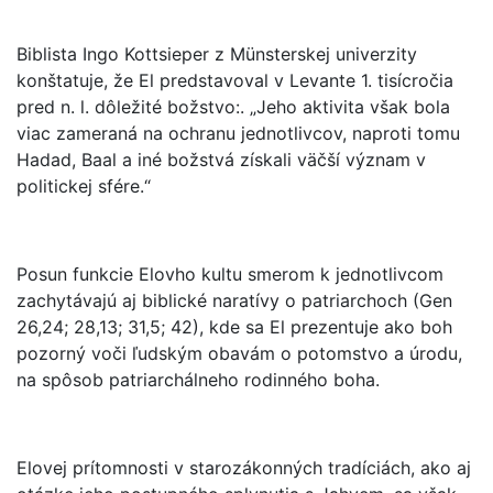
Biblista Ingo Kottsieper z Münsterskej univerzity
konštatuje, že El predstavoval v Levante 1. tisícročia
pred n. l. dôležité božstvo:. „Jeho aktivita však bola
viac zameraná na ochranu jednotlivcov, naproti tomu
Hadad, Baal a iné božstvá získali väčší význam v
politickej sfére.“
Posun funkcie Elovho kultu smerom k jednotlivcom
zachytávajú aj biblické naratívy o patriarchoch (Gen
26,24; 28,13; 31,5; 42), kde sa El prezentuje ako boh
pozorný voči ľudským obavám o potomstvo a úrodu,
na spôsob patriarchálneho rodinného boha.
Elovej prítomnosti v starozákonných tradíciách, ako aj