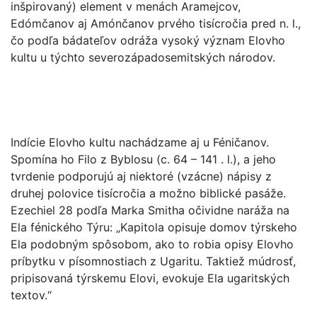
inšpirovaný) element v menách Aramejcov,
Edómčanov aj Amónčanov prvého tisícročia pred n. l.,
čo podľa bádateľov odráža vysoký význam Elovho
kultu u týchto severozápadosemitských národov.
Indície Elovho kultu nachádzame aj u Féničanov.
Spomína ho Filo z Byblosu (c. 64 – 141 . l.), a jeho
tvrdenie podporujú aj niektoré (vzácne) nápisy z
druhej polovice tisícročia a možno biblické pasáže.
Ezechiel 28 podľa Marka Smitha očividne naráža na
Ela fénického Týru: „Kapitola opisuje domov týrskeho
Ela podobným spôsobom, ako to robia opisy Elovho
príbytku v písomnostiach z Ugaritu. Taktiež múdrosť,
pripisovaná týrskemu Elovi, evokuje Ela ugaritských
textov.“