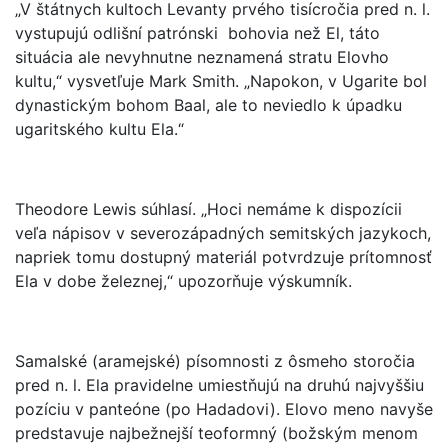
„V štátnych kultoch Levanty prvého tisícročia pred n. l.
vystupujú odlišní patrónski bohovia než El, táto
situácia ale nevyhnutne neznamená stratu Elovho
kultu,“ vysvetľuje Mark Smith. „Napokon, v Ugarite bol
dynastickým bohom Baal, ale to neviedlo k úpadku
ugaritského kultu Ela.“
Theodore Lewis súhlasí. „Hoci nemáme k dispozícii
veľa nápisov v severozápadných semitských jazykoch,
napriek tomu dostupný materiál potvrdzuje prítomnosť
Ela v dobe železnej,“ upozorňuje výskumník.
Samalské (aramejské) písomnosti z ôsmeho storočia
pred n. l. Ela pravidelne umiestňujú na druhú najvyššiu
pozíciu v panteóne (po Hadadovi). Elovo meno navyše
predstavuje najbežnejší teoformný (božským menom