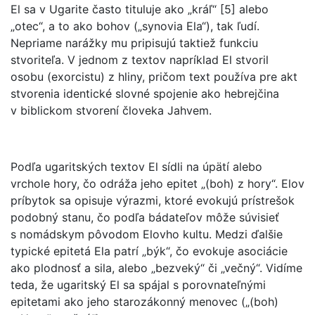
El sa v Ugarite často tituluje ako „kráľ“ [5] alebo
„otec“, a to ako bohov („synovia Ela“), tak ľudí.
Nepriame narážky mu pripisujú taktiež funkciu
stvoriteľa. V jednom z textov napríklad El stvoril
osobu (exorcistu) z hliny, pričom text používa pre akt
stvorenia identické slovné spojenie ako hebrejčina
v biblickom stvorení človeka Jahvem.
Podľa ugaritských textov El sídli na úpätí alebo
vrchole hory, čo odráža jeho epitet „(boh) z hory“. Elov
príbytok sa opisuje výrazmi, ktoré evokujú prístrešok
podobný stanu, čo podľa bádateľov môže súvisieť
s nomádskym pôvodom Elovho kultu. Medzi ďalšie
typické epitetá Ela patrí „býk“, čo evokuje asociácie
ako plodnosť a sila, alebo „bezveký“ či „večný“. Vidíme
teda, že ugaritský El sa spájal s porovnateľnými
epitetami ako jeho starozákonný menovec („(boh)