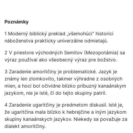
Poznámky
1 Moderný biblický preklad „všemohúci“ historici
náboženstva prakticky univerzálne odmietajú.
2 V priestore východných Semitov (Mezopotámia) sa
výraz používal ako všeobecný výraz pre božstvo.
3 Zaradenie amoritčiny je problematické. Jazyk je
známy len zlomkovito, takmer výhradne z osobných
mien, a hoci bol očividne blízko príbuzný kanaánskym
jazykom, nie je isté, či do tejto skupiny patril.
4 Zaradenie ugaritčiny je predmetom diskusií. Isté je,
že ugaritčina mala blízko k hebrejčine a iným jazykom
skupiny kanaánskych jazykov. Niekedy sa považuje za
dialekt amoritčiny.