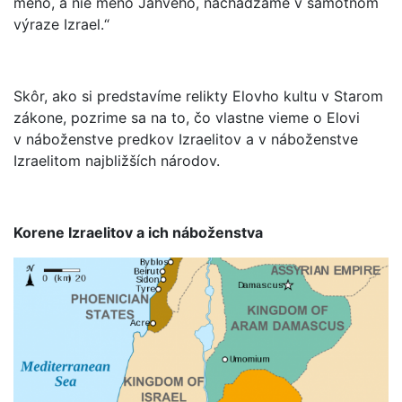
meno, a nie meno Jahveho, nachádzame v samotnom
výraze Izrael.“
Skôr, ako si predstavíme relikty Elovho kultu v Starom
zákone, pozrime sa na to, čo vlastne vieme o Elovi
v náboženstve predkov Izraelitov a v náboženstve
Izraelitom najbližších národov.
Korene Izraelitov a ich náboženstva