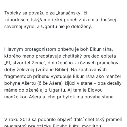
Typicky sa považuje za „kanaánsky“ či
zápodosemitský/amoritský príbeh z územia dnešnej
severnej Sýrie. Z Ugaritu nie je doložený.
Hlavným protagonistom príbehu je boh Elkuniršha,
ktorého meno predstavuje chetitský preklad epiteta
„El, stvoriteľ Zeme“, doloženého z rôznych prameňov
doby železnej (vrátane Biblie). Na zachovaných
fragmentoch príbehu vystupuje Elkuniršha ako manžel
bohyne Ašertu (čiže Ašera) žijúci v stane – oba detaily
máme doložené aj z Ugaritu. Aj tam je Elovou
manželkou Ašera a jeho príbytok má povahu stanu.
V roku 2013 sa podarilo objaviť ďalší chetitský prameň
relevantný pre otázku Elovho kultu: modlitbu