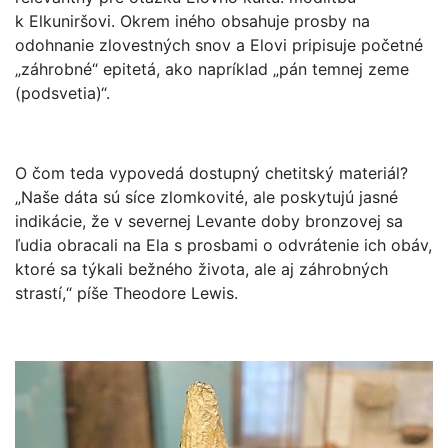
k Elkuniršovi. Okrem iného obsahuje prosby na
odohnanie zlovestných snov a Elovi pripisuje početné
„záhrobné“ epitetá, ako napríklad „pán temnej zeme
(podsvetia)“.
O čom teda vypovedá dostupný chetitský materiál?
„Naše dáta sú síce zlomkovité, ale poskytujú jasné
indikácie, že v severnej Levante doby bronzovej sa
ľudia obracali na Ela s prosbami o odvrátenie ich obáv,
ktoré sa týkali bežného života, ale aj záhrobných
strastí,“ píše Theodore Lewis.