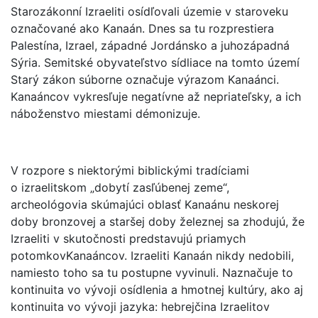
Starozákonní Izraeliti osídľovali územie v staroveku
označované ako Kanaán. Dnes sa tu rozprestiera
Palestína, Izrael, západné Jordánsko a juhozápadná
Sýria. Semitské obyvateľstvo sídliace na tomto území
Starý zákon súborne označuje výrazom Kanaánci.
Kanaáncov vykresľuje negatívne až nepriateľsky, a ich
náboženstvo miestami démonizuje.
V rozpore s niektorými biblickými tradíciami
o izraelitskom „dobytí zasľúbenej zeme“,
archeológovia skúmajúci oblasť Kanaánu neskorej
doby bronzovej a staršej doby železnej sa zhodujú, že
Izraeliti v skutočnosti predstavujú priamych
potomkovKanaáncov. Izraeliti Kanaán nikdy nedobili,
namiesto toho sa tu postupne vyvinuli. Naznačuje to
kontinuita vo vývoji osídlenia a hmotnej kultúry, ako aj
kontinuita vo vývoji jazyka: hebrejčina Izraelitov