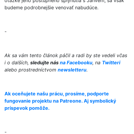
otázke jeho postupného splynutia s Jahvem, sa však
budeme podrobnejšie venovať nabudúce.
-
Ak sa vám tento článok páčil a radi by ste vedeli včas
i o dalších,
sledujte nás
na Facebooku
, na
Twitteri
alebo prostredníctvom
newsletteru
.
Ak oceňujete našu prácu, prosíme, podporte
fungovanie projektu na Patreone. Aj symbolický
príspevok pomôže.
-