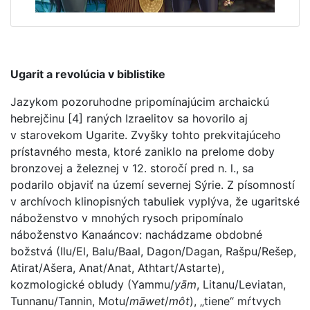
Ugarit a revolúcia v biblistike
Jazykom pozoruhodne pripomínajúcim archaickú
hebrejčinu [4] raných Izraelitov sa hovorilo aj
v starovekom Ugarite. Zvyšky tohto prekvitajúceho
prístavného mesta, ktoré zaniklo na prelome doby
bronzovej a železnej v 12. storočí pred n. l., sa
podarilo objaviť na území severnej Sýrie. Z písomností
v archívoch klinopisných tabuliek vyplýva, že ugaritské
náboženstvo v mnohých rysoch pripomínalo
náboženstvo Kanaáncov: nachádzame obdobné
božstvá (Ilu/El, Balu/Baal, Dagon/Dagan, Rašpu/Rešep,
Atirat/Ašera, Anat/Anat, Athtart/Astarte),
kozmologické obludy (Yammu/
yām
, Litanu/Leviatan,
Tunnanu/Tannin, Motu/
māwet
/
môt
), „tiene“ mŕtvych