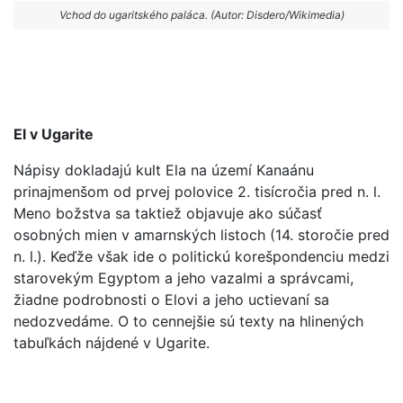
Vchod do ugaritského paláca. (Autor: Disdero/Wikimedia)
El v Ugarite
Nápisy dokladajú kult Ela na území Kanaánu
prinajmenšom od prvej polovice 2. tisícročia pred n. l.
Meno božstva sa taktiež objavuje ako súčasť
osobných mien v amarnských listoch (14. storočie pred
n. l.). Keďže však ide o politickú korešpondenciu medzi
starovekým Egyptom a jeho vazalmi a správcami,
žiadne podrobnosti o Elovi a jeho uctievaní sa
nedozvedáme. O to cennejšie sú texty na hlinených
tabuľkách nájdené v Ugarite.