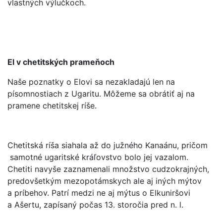
vlastných výlučkoch.
El v chetitských prameňoch
Naše poznatky o Elovi sa nezakladajú len na
písomnostiach z Ugaritu. Môžeme sa obrátiť aj na
pramene chetitskej ríše.
Chetitská ríša siahala až do južného Kanaánu, pričom
samotné ugaritské kráľovstvo bolo jej vazalom.
Chetiti navyše zaznamenali množstvo cudzokrajných,
predovšetkým mezopotámskych ale aj iných mýtov
a príbehov. Patrí medzi ne aj mýtus o Elkuniršovi
a Ašertu, zapísaný počas 13. storočia pred n. l.