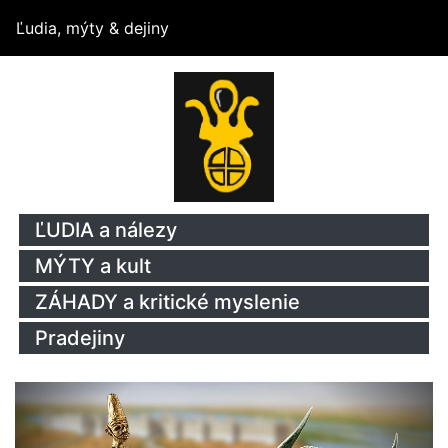
Ľudia, mýty & dejiny
ĽUDIA a nálezy
MÝTY a kult
ZÁHADY a kritické myslenie
Pradejiny