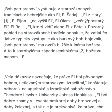
„Boh patriarchov“ vystupuje v starozákonných
tradíciách v hebrejčine ako El, El Šadaj – „El z Hory“
[1] , El Eljon – „najvyšší El“, El Olam – „večný/prastarý
El“, El Roj – „El, ktorý vidí“ alebo El z Bételu. Pozorný
pohľad na starozákonné tradície odhaľuje, že zatiaľ čo
Jahve typicky vystupuje ako búrkový boh-bojovník,
„boh patriarchov“ má oveľa bližšie k inému božstvu.
A to k starobylému západosemitskému [2] božstvu
menom... El.
„Veľa dôkazov naznačuje, že práve El bol pôvodným
bohom, uctievaným starovekými Izraelitmi,“ konštatuje
odborník na ugaritské a izraelitské náboženstvo
Theodore Lewis z Univerzity Johnsa Hopkinsa.. „El bol
dobre známy v Levante neskorej doby bronzovej aj
doby železnej, a tak nie je prekvapivé, že práve jeho