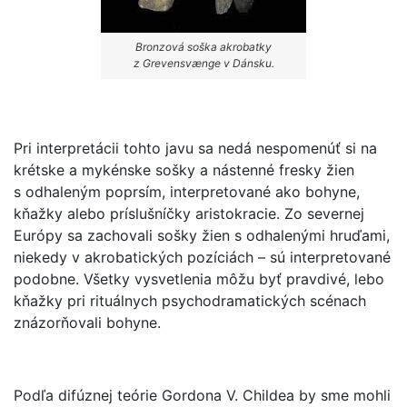
Bronzová soška akrobatky
z Grevensvænge v Dánsku.
Pri interpretácii tohto javu sa nedá nespomenúť si na
krétske a mykénske sošky a nástenné fresky žien
s odhaleným poprsím, interpretované ako bohyne,
kňažky alebo príslušníčky aristokracie. Zo severnej
Európy sa zachovali sošky žien s odhalenými hruďami,
niekedy v akrobatických pozíciách – sú interpretované
podobne. Všetky vysvetlenia môžu byť pravdivé, lebo
kňažky pri rituálnych psychodramatických scénach
znázorňovali bohyne.
Podľa difúznej teórie Gordona V. Childea by sme mohli