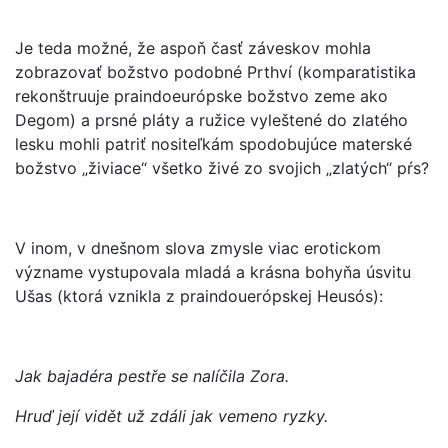
Je teda možné, že aspoň časť záveskov mohla
zobrazovať božstvo podobné Prthví (komparatistika
rekonštruuje praindoeurópske božstvo zeme ako
Degom) a prsné pláty a ružice vyleštené do zlatého
lesku mohli patriť nositeľkám spodobujúce materské
božstvo „živiace“ všetko živé zo svojich „zlatých“ pŕs?
V inom, v dnešnom slova zmysle viac erotickom
význame vystupovala mladá a krásna bohyňa úsvitu
Ušas (ktorá vznikla z praindouerópskej Heusós):
Jak bajadéra pestře se nalíčila Zora.
Hruď její vidět už zdáli jak vemeno ryzky.