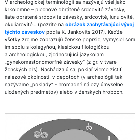
V archeologickej terminológii sa nazývajú všelijako
krkolomne – plechové obrátené srdcovité závesky,
liate obrátené srdcovité závesky, srdcovité, lunulovité,
okuliarovité... (pozrite na
obrázok zachytávajúci vývoj
týchto záveskov
podľa K. Jankovits 2017). Keďže
všetky zrejme zobrazujú ženské poprsie, vymyslel som
im spolu s kolegyňou, klasickou filologičkou
a archeologičkou, zjednocujúci jazykolam
„gynekomastonomorfné závesky“ (z gr. v tvare
ženských pŕs). Nachádzajú sa, pokiaľ vieme zistiť
nálezové okolnosti, v depotoch (v archeológii tak
nazývame „poklady“ - hromadné nálezy úmyselne
uložených predmetov) alebo v ženských hroboch.