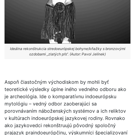
Ideálna rekonštrukcia stredoeurópskej bohyne/kňažky s bronzovými
ozdobami „zlatých pŕs“. (Autor: Pavol Jelínek)
Aspoň čiastočným východiskom by mohli byť
teoretické výsledky úplne iného vedného odboru ako
je archeológia. Ide o komparatívnu indoeurópsku
mytológiu – vedný odbor zaoberajúci sa
porovnávaním náboženských systémov a ich reliktov
v kultúrach indoeurópskej jazykovej rodiny. Rovnako
ako jazykovedci rekonštruujú pôvodný spoločný
prajazyk praindoeurópčinu, výskumníci špecializovaní