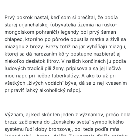
Prvý pokrok nastal, keď som si prečítal, že podľa
starej urjanchalskej (obyvatelia územia na rusko-
mongolskom pohraničí) legendy bol prvý šaman
chlapec, ktorého po pôrode opustila matka a živil sa
miazgou z brezy. Brezy totiž na jar vyháňajú miazgu,
ktorej sa dá narezaním kôry postupne nazbierať aj
niekoľko desiatok litrov. V našich končinách ju podľa
ľudových tradícií pili ženy, pripisovala sa jej liečivá
moc napr. pri liečbe tuberkulózy. A ako to už pri
všetkých „živých vodách“ býva, dá sa z nej kvasením
pripraviť ľahký alkoholický nápoj.
Význam, aj keď skôr len jeden z významov, prečo bola
breza začlenená do „ženského sveta“ symbolického
systému ľudí doby bronzovej, bol teda podľa mňa