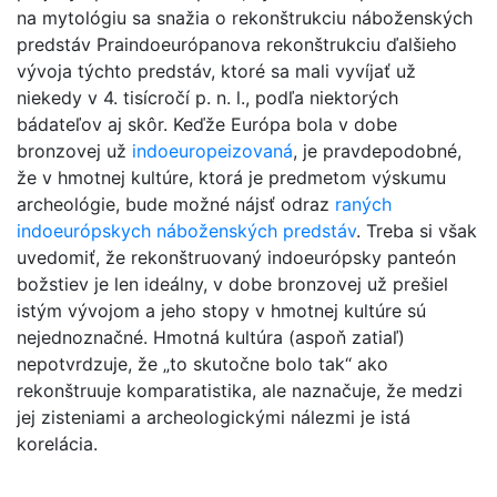
na mytológiu sa snažia o rekonštrukciu náboženských
predstáv Praindoeurópanova rekonštrukciu ďalšieho
vývoja týchto predstáv, ktoré sa mali vyvíjať už
niekedy v 4. tisícročí p. n. l., podľa niektorých
bádateľov aj skôr. Keďže Európa bola v dobe
bronzovej už
indoeuropeizovaná
, je pravdepodobné,
že v hmotnej kultúre, ktorá je predmetom výskumu
archeológie, bude možné nájsť odraz
raných
indoeurópskych náboženských predstáv
. Treba si však
uvedomiť, že rekonštruovaný indoeurópsky panteón
božstiev je len ideálny, v dobe bronzovej už prešiel
istým vývojom a jeho stopy v hmotnej kultúre sú
nejednoznačné. Hmotná kultúra (aspoň zatiaľ)
nepotvrdzuje, že „to skutočne bolo tak“ ako
rekonštruuje komparatistika, ale naznačuje, že medzi
jej zisteniami a archeologickými nálezmi je istá
korelácia.