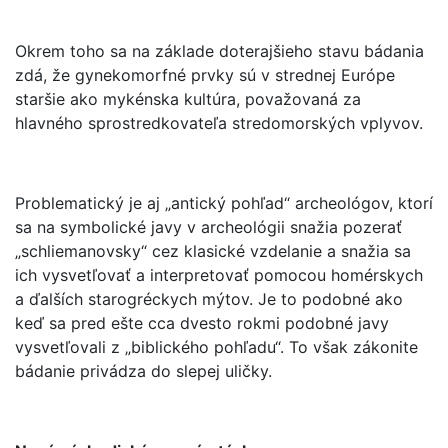
Okrem toho sa na základe doterajšieho stavu bádania
zdá, že gynekomorfné prvky sú v strednej Európe
staršie ako mykénska kultúra, považovaná za
hlavného sprostredkovateľa stredomorských vplyvov.
Problematický je aj „antický pohľad“ archeológov, ktorí
sa na symbolické javy v archeológii snažia pozerať
„schliemanovsky“ cez klasické vzdelanie a snažia sa
ich vysvetľovať a interpretovať pomocou homérskych
a ďalších starogréckych mýtov. Je to podobné ako
keď sa pred ešte cca dvesto rokmi podobné javy
vysvetľovali z „biblického pohľadu“. To však zákonite
bádanie privádza do slepej uličky.