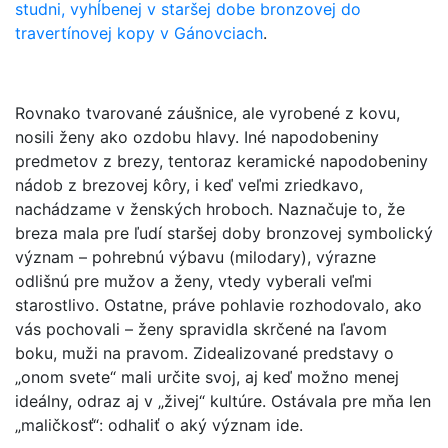
studni, vyhĺbenej v staršej dobe bronzovej do
travertínovej kopy v Gánovciach
.
Rovnako tvarované záušnice, ale vyrobené z kovu,
nosili ženy ako ozdobu hlavy. Iné napodobeniny
predmetov z brezy, tentoraz keramické napodobeniny
nádob z brezovej kôry, i keď veľmi zriedkavo,
nachádzame v ženských hroboch. Naznačuje to, že
breza mala pre ľudí staršej doby bronzovej symbolický
význam – pohrebnú výbavu (milodary), výrazne
odlišnú pre mužov a ženy, vtedy vyberali veľmi
starostlivo. Ostatne, práve pohlavie rozhodovalo, ako
vás pochovali – ženy spravidla skrčené na ľavom
boku, muži na pravom. Zidealizované predstavy o
„onom svete“ mali určite svoj, aj keď možno menej
ideálny, odraz aj v „živej“ kultúre. Ostávala pre mňa len
„maličkosť“: odhaliť o aký význam ide.