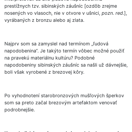
prestížnych tzv. sibinských záušníc [ozdôb zrejme
nosených vo vlasoch, nie v otvore v ušnici,
pozn. red.
],
vyrábaných z bronzu alebo aj zlata.
Najprv som sa zamyslel nad termínom „ľudová
napodobenina“. Je takýto termín vôbec možné použiť
na pravekú materiálnu kultúru? Podobné
napodobeniny sibinských záušníc sa našli už dávnejšie,
boli však vyrobené z brezovej kôry.
Po vyhodnotení starobronzových mušľových šperkov
som sa preto začal brezovým artefaktom venovať
podrobnejšie.