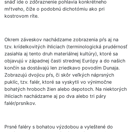
snáď ide o zdôraznenie pohlavia konkrétneho
mŕtveho, čiže o podobnú dichotómiu ako pri
kostrovom ríte.
Okrem záveskov nachádzame zobrazenia pŕs aj na
tzv. krídelkovitých ihliciach (terminologická prudérnosť
zasiahla aj tento druh materiálnej kultúry), ktoré sa
objavujú v západnej časti strednej Európy a do našich
končín sa dostávajú len zriedkavo povodím Dunaja.
Zobrazujú dvojicu pŕs, či skôr veľkých náprsných
puklíc, tzv. falér, ktoré sa vyskytli vo výnimočne
bohatých hroboch žien alebo depotoch. Na niektorých
ihliciach nachádzame aj po dva alebo tri páry
falér/prsníkov.
Prsné faléry s bohatou výzdobou a vyleštené do