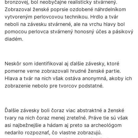
bronzovej, bol neobyčajne realisticky stvárnený.
Zobrazoval ženské poprsie ozdobené náhrdelníkom
vytvoreným perlovcovou technikou. Hrdlo a tvár
neboli na závesku stvárnené, ale na vrchu hlavy bol
pomocou perlovca stvárnený honosný účes a pásikový
diadém.
Neskôr som identifikoval aj ďalšie závesky, ktoré
pomerne verne zobrazovali hrudné ženské partie.
Hlava a tvár na nich však ostáva anonymná, akoby ich
zobrazenie nebolo pre tvorcov podstatné.
Ďalšie závesky boli čoraz viac abstraktné a ženské
tvary na nich čoraz menej zreteľné. Práve tie sú však
asi najbežnejšie a hádam aj preto sa archeológom
nedarilo rozpoznať, čo vlastne zobrazujú.