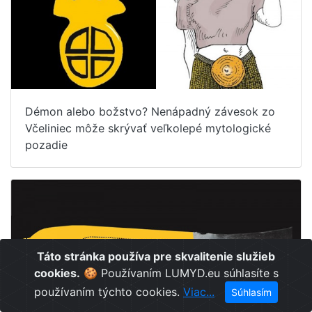
Démon alebo božstvo? Nenápadný závesok zo
Včeliniec môže skrývať veľkolepé mytologické
pozadie
Táto stránka používa pre skvalitenie služieb
cookies.
🍪 Používaním LUMYD.eu súhlasíte s
používaním týchto cookies.
Viac...
Súhlasím