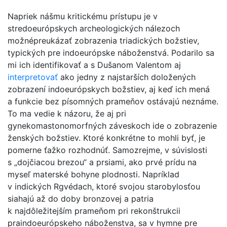
Napriek nášmu kritickému prístupu je v
stredoeurópskych archeologických nálezoch
možnépreukázať zobrazenia triadických božstiev,
typických pre indoeurópske náboženstvá. Podarilo sa
mi ich identifikovať a s Dušanom Valentom aj
interpretovať
ako jedny z najstarších doložených
zobrazení indoeurópskych božstiev, aj keď ich mená
a funkcie bez písomných prameňov ostávajú neznáme.
To ma vedie k názoru, že aj pri
gynekomastonomorfných záveskoch ide o zobrazenie
ženských božstiev. Ktoré konkrétne to mohli byť, je
pomerne ťažko rozhodnúť. Samozrejme, v súvislosti
s „dojčiacou brezou“ a prsiami, ako prvé prídu na
myseľ materské bohyne plodnosti. Napríklad
v indických Rgvédach, ktoré svojou starobylosťou
siahajú až do doby bronzovej a patria
k najdôležitejším prameňom pri rekonštrukcii
praindoeurópskeho náboženstva, sa v hymne pre