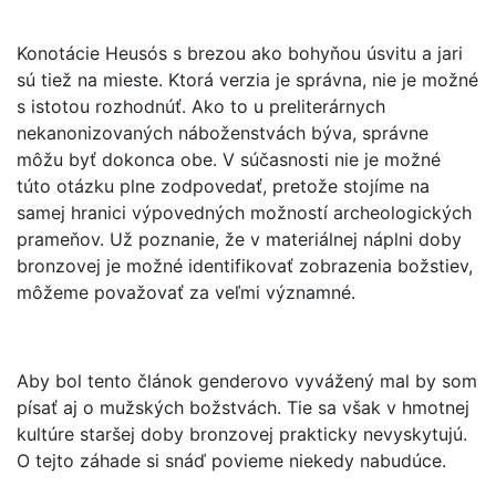
Konotácie Heusós s brezou ako bohyňou úsvitu a jari
sú tiež na mieste. Ktorá verzia je správna, nie je možné
s istotou rozhodnúť. Ako to u preliterárnych
nekanonizovaných náboženstvách býva, správne
môžu byť dokonca obe. V súčasnosti nie je možné
túto otázku plne zodpovedať, pretože stojíme na
samej hranici výpovedných možností archeologických
prameňov. Už poznanie, že v materiálnej náplni doby
bronzovej je možné identifikovať zobrazenia božstiev,
môžeme považovať za veľmi významné.
Aby bol tento článok genderovo vyvážený mal by som
písať aj o mužských božstvách. Tie sa však v hmotnej
kultúre staršej doby bronzovej prakticky nevyskytujú.
O tejto záhade si snáď povieme niekedy nabudúce.