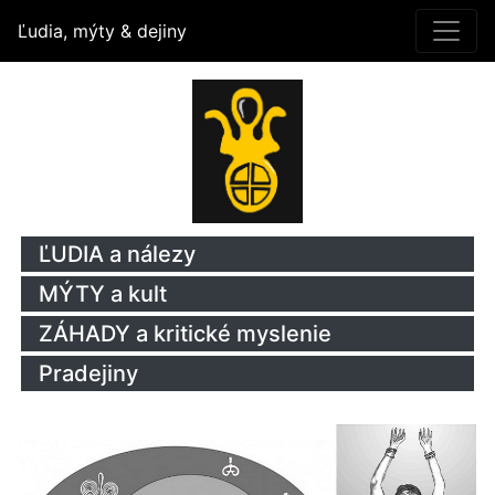
Ľudia, mýty & dejiny
ĽUDIA a nálezy
MÝTY a kult
ZÁHADY a kritické myslenie
Pradejiny