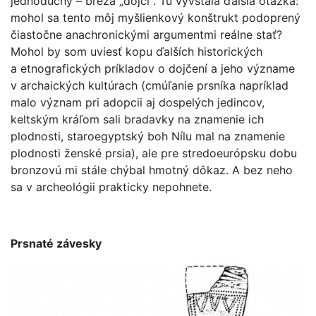
jednoduchý – breza „dojčí“. Tu vyvstala ďalšia otázka:
mohol sa tento môj myšlienkový konštrukt podoprený
čiastočne anachronickými argumentmi reálne stať?
Mohol by som uviesť kopu ďalších historických
a etnografických príkladov o dojčení a jeho význame
v archaických kultúrach (cmúľanie prsníka napríklad
malo význam pri adopcii aj dospelých jedincov,
keltským kráľom sali bradavky na znamenie ich
plodnosti, staroegyptský boh Nílu mal na znamenie
plodnosti ženské prsia), ale pre stredoeurópsku dobu
bronzovú mi stále chýbal hmotný dôkaz. A bez neho
sa v archeológii prakticky nepohnete.
Prsnaté závesky