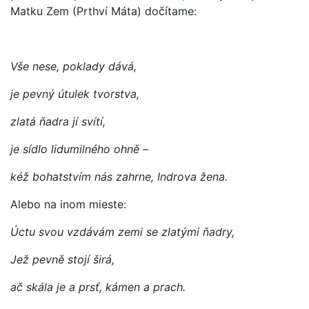
Matku Zem (Prthví Máta) dočítame:
Vše nese, poklady dává,
je pevný útulek tvorstva,
zlatá ňadra jí svítí,
je sídlo lidumilného ohně –
kéž bohatstvím nás zahrne, Indrova žena.
Alebo na inom mieste:
Úctu svou vzdávám zemi se zlatými ňadry,
Jež pevně stojí širá,
ač skála je a prsť, kámen a prach.