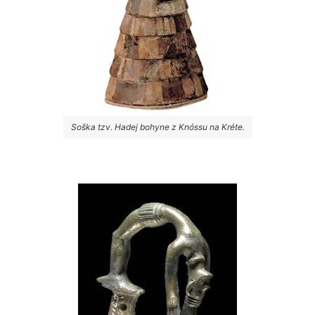
Soška tzv. Hadej bohyne z Knóssu na Kréte.