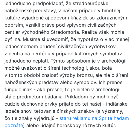
jednoducho predpokladať, že stredoeurópske
náboženské predstavy, v našom prípade v hmotnej
kultúre vyjadrené aj odevom kňažiek so zdôrazneným
poprsím, vznikli práve pod vplyvom civilizačných
centier východného Stredomoria. Realita však mohla
byť iná. Musíme si uvedomiť, že hypotéza o viac menej
jednosmernom prúdení civilizačných výdobytkov
z centra na perifériu v prípade kultúrnych symbolov
jednoducho neplatí. Týmto spôsobom je v archeológii
možné uvažovať o šírení technológií, akou bola
v tomto období znalosť výroby bronzu, ale nie o šírení
náboženských predstáv alebo symbolov. Ich prenos
funguje inak - ako presne, to je nielen v archeológii
stále predmetom bádania. Príkladom by mohli byť
cudzie duchovné prvky prijaté do tej našej - indiánske
lapače snov, tetovania čínskych znakov (a významy,
čo tie znaky vyjadrujú -
starú reklamu na Sprite hádam
poznáte
) alebo údajné horoskopy rôznych kultúr.