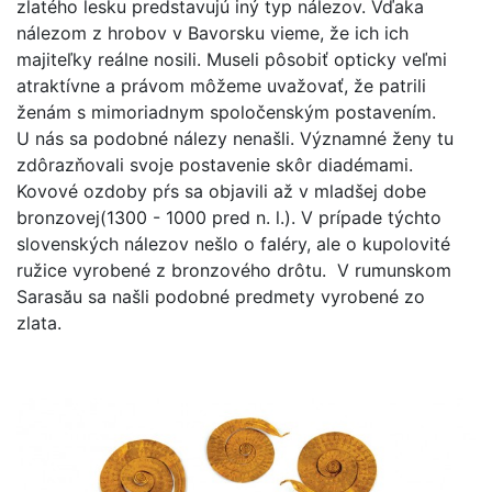
zlatého lesku predstavujú iný typ nálezov. Vďaka
nálezom z hrobov v Bavorsku vieme, že ich ich
majiteľky reálne nosili. Museli pôsobiť opticky veľmi
atraktívne a právom môžeme uvažovať, že patrili
ženám s mimoriadnym spoločenským postavením.
U nás sa podobné nálezy nenašli. Významné ženy tu
zdôrazňovali svoje postavenie skôr diadémami.
Kovové ozdoby pŕs sa objavili až v mladšej dobe
bronzovej(1300 - 1000 pred n. l.). V prípade týchto
slovenských nálezov nešlo o faléry, ale o kupolovité
ružice vyrobené z bronzového drôtu. V rumunskom
Sarasău sa našli podobné predmety vyrobené zo
zlata.