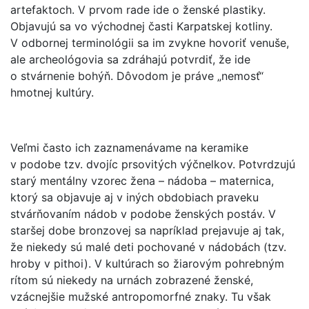
artefaktoch. V prvom rade ide o ženské plastiky.
Objavujú sa vo východnej časti Karpatskej kotliny.
V odbornej terminológii sa im zvykne hovoriť venuše,
ale archeológovia sa zdráhajú potvrdiť, že ide
o stvárnenie bohýň. Dôvodom je práve „nemosť“
hmotnej kultúry.
Veľmi často ich zaznamenávame na keramike
v podobe tzv. dvojíc prsovitých výčnelkov. Potvrdzujú
starý mentálny vzorec žena – nádoba – maternica,
ktorý sa objavuje aj v iných obdobiach praveku
stvárňovaním nádob v podobe ženských postáv. V
staršej dobe bronzovej sa napríklad prejavuje aj tak,
že niekedy sú malé deti pochované v nádobách (tzv.
hroby v pithoi). V kultúrach so žiarovým pohrebným
rítom sú niekedy na urnách zobrazené ženské,
vzácnejšie mužské antropomorfné znaky. Tu však