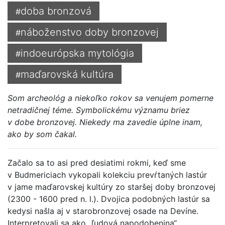
doba bronzová
#
náboženstvo doby bronzovej
#
indoeurópska mytológia
#
maďarovská kultúra
#
Som archeológ a niekoľko rokov sa venujem pomerne
netradičnej téme. Symbolickému významu briez
v dobe bronzovej. Niekedy ma zavedie úplne inam,
ako by som čakal.
Začalo sa to asi pred desiatimi rokmi, keď sme
v Budmericiach vykopali kolekciu prevŕtaných lastúr
v jame maďarovskej kultúry zo staršej doby bronzovej
(2300 - 1600 pred n. l.). Dvojica podobných lastúr sa
kedysi našla aj v starobronzovej osade na Devíne.
Interpretovali sa ako „ľudová napodobenina“