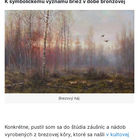
K symbolickému významu briez v dobe bronzovej
Brezový háj.
Konkrétne, pustil som sa do štúdia záušníc a nádob
vyrobených z brezovej kôry, ktoré sa našli
v kultovej