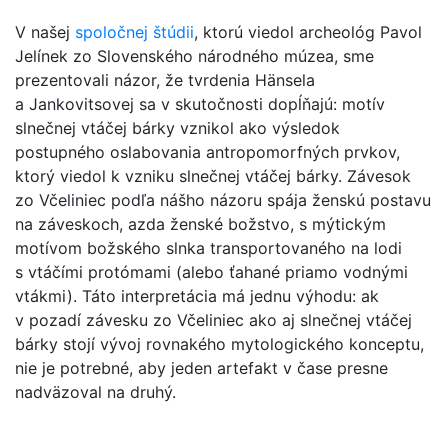
V našej
spoločnej štúdii
, ktorú viedol archeológ Pavol
Jelínek zo Slovenského národného múzea, sme
prezentovali názor, že tvrdenia Hänsela
a Jankovitsovej sa v skutočnosti dopĺňajú: motív
slnečnej vtáčej bárky vznikol ako výsledok
postupného oslabovania antropomorfných prvkov,
ktorý viedol k vzniku slnečnej vtáčej bárky. Závesok
zo Včeliniec podľa nášho názoru spája ženskú postavu
na záveskoch, azda ženské božstvo, s mýtickým
motívom božského slnka transportovaného na lodi
s vtáčími protómami (alebo ťahané priamo vodnými
vtákmi). Táto interpretácia má jednu výhodu: ak
v pozadí závesku zo Včeliniec ako aj slnečnej vtáčej
bárky stojí vývoj rovnakého mytologického konceptu,
nie je potrebné, aby jeden artefakt v čase presne
nadväzoval na druhý.