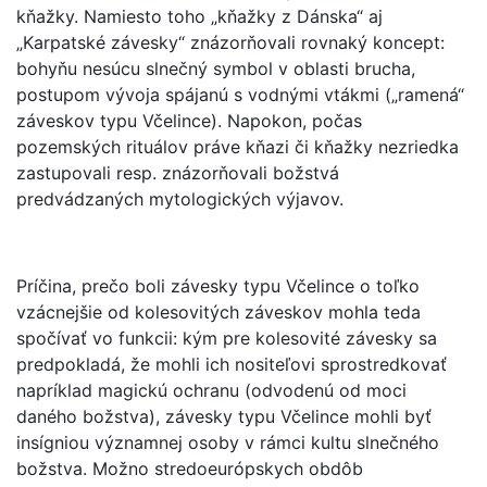
kňažky. Namiesto toho „kňažky z Dánska“ aj
„Karpatské závesky“ znázorňovali rovnaký koncept:
bohyňu nesúcu slnečný symbol v oblasti brucha,
postupom vývoja spájanú s vodnými vtákmi („ramená“
záveskov typu Včelince). Napokon, počas
pozemských rituálov práve kňazi či kňažky nezriedka
zastupovali resp. znázorňovali božstvá
predvádzaných mytologických výjavov.
Príčina, prečo boli závesky typu Včelince o toľko
vzácnejšie od kolesovitých záveskov mohla teda
spočívať vo funkcii: kým pre kolesovité závesky sa
predpokladá, že mohli ich nositeľovi sprostredkovať
napríklad magickú ochranu (odvodenú od moci
daného božstva), závesky typu Včelince mohli byť
insígniou významnej osoby v rámci kultu slnečného
božstva. Možno stredoeurópskych obdôb