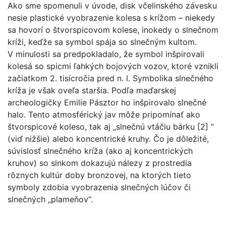
Ako sme spomenuli v úvode, disk včelinského závesku
nesie plastické vyobrazenie kolesa s krížom – niekedy
sa hovorí o štvorspicovom kolese, inokedy o slnečnom
kríži, keďže sa symbol spája so slnečným kultom.
V minulosti sa predpokladalo, že symbol inšpirovali
kolesá so spicmi ľahkých bojových vozov, ktoré vznikli
začiatkom 2. tisícročia pred n. l. Symbolika slnečného
kríža je však oveľa staršia. Podľa maďarskej
archeologičky Emilie Pásztor ho inšpirovalo slnečné
halo. Tento atmosférický jav môže pripomínať ako
štvorspicové koleso, tak aj „slnečnú vtáčiu bárku [2] “
(viď nižšie) alebo koncentrické kruhy. Čo je dôležité,
súvislosť slnečného kríža (ako aj koncentrických
kruhov) so slnkom dokazujú nálezy z prostredia
rôznych kultúr doby bronzovej, na ktorých tieto
symboly zdobia vyobrazenia slnečných lúčov či
slnečných „plameňov“.