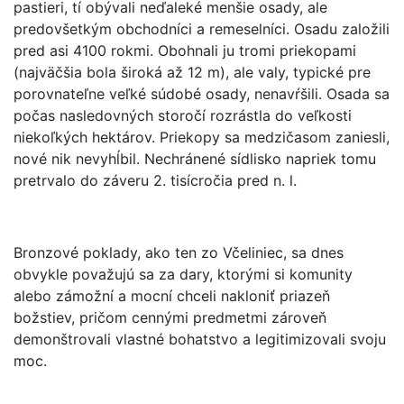
pastieri, tí obývali neďaleké menšie osady, ale
predovšetkým obchodníci a remeselníci. Osadu založili
pred asi 4100 rokmi. Obohnali ju tromi priekopami
(najväčšia bola široká až 12 m), ale valy, typické pre
porovnateľne veľké súdobé osady, nenavŕšili. Osada sa
počas nasledovných storočí rozrástla do veľkosti
niekoľkých hektárov. Priekopy sa medzičasom zaniesli,
nové nik nevyhĺbil. Nechránené sídlisko napriek tomu
pretrvalo do záveru 2. tisícročia pred n. l.
Bronzové poklady, ako ten zo Včeliniec, sa dnes
obvykle považujú sa za dary, ktorými si komunity
alebo zámožní a mocní chceli nakloniť priazeň
božstiev, pričom cennými predmetmi zároveň
demonštrovali vlastné bohatstvo a legitimizovali svoju
moc.