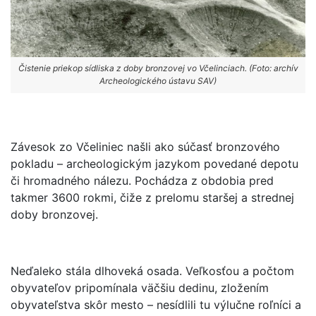
Čistenie priekop sídliska z doby bronzovej vo Včelinciach. (Foto: archív
Archeologického ústavu SAV)
Závesok zo Včeliniec našli ako súčasť bronzového
pokladu – archeologickým jazykom povedané depotu
či hromadného nálezu. Pochádza z obdobia pred
takmer 3600 rokmi, čiže z prelomu staršej a strednej
doby bronzovej.
Neďaleko stála dlhoveká osada. Veľkosťou a počtom
obyvateľov pripomínala väčšiu dedinu, zložením
obyvateľstva skôr mesto – nesídlili tu výlučne roľníci a