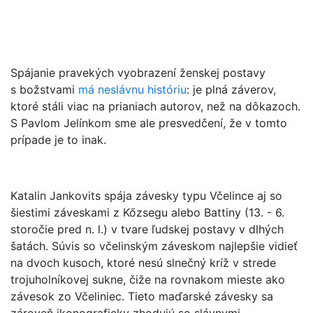
Spájanie pravekých vyobrazení ženskej postavy
s božstvami
má neslávnu históriu
: je plná záverov,
ktoré stáli viac na prianiach autorov, než na dôkazoch.
S Pavlom Jelínkom sme ale presvedčení, že v tomto
prípade je to inak.
Katalin Jankovits spája závesky typu Včelince aj so
šiestimi záveskami z Kőzsegu alebo Battiny (13. - 6.
storočie pred n. l.) v tvare ľudskej postavy v dlhých
šatách. Súvis so včelinským záveskom najlepšie vidieť
na dvoch kusoch, ktoré nesú slnečný kríž v strede
trojuholníkovej sukne, čiže na rovnakom mieste ako
závesok zo Včeliniec. Tieto maďarské závesky sa