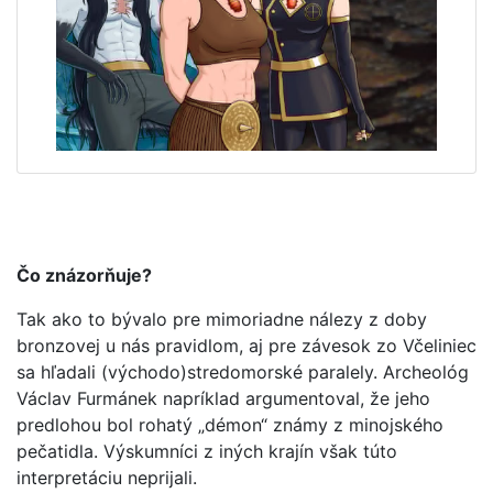
Čo znázorňuje?
Tak ako to bývalo pre mimoriadne nálezy z doby
bronzovej u nás pravidlom, aj pre závesok zo Včeliniec
sa hľadali (východo)stredomorské paralely. Archeológ
Václav Furmánek napríklad argumentoval, že jeho
predlohou bol rohatý „démon“ známy z minojského
pečatidla. Výskumníci z iných krajín však túto
interpretáciu neprijali.