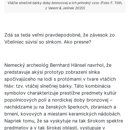
Vtáčie slnečné bárky doby bronzovej a ich prírodný vzor. (Foto: F. Tóth,
z Valent & Jelínek 2020)
Zdá sa teda veľmi pravdepodobné, že závesok zo
Včeliniec súvisí so slnkom. Ako presne?
Nemecký archeológ Bernhard Hänsel navrhol, že
predstavuje akýsi prototyp zobrazení slnka
spočívajúceho na lodi s protómami v tvare vtáčích
hláv: tzv. vtáčej slnečnej bárky. Táto kombinácia
symbolov charakterizuje prestížne predmety kultúr
popolnicových polí a nordickej doby bronzovej –
nachádzame ju na ženských šperkoch, zbraniach a
brnení, kovových a miestami keramických nádobách.
Napriek tomu, že sa vyskytuje na tak širokom spektre
predmetov a v tak širokej oblasti, vystupuje v