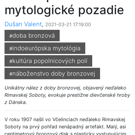
mytologické pozadie
Dušan Valent
,
2021-03-21 17:19:00
doba bronzová
#
indoeurópska mytológia
#
kultúra popolnicových polí
#
náboženstvo doby bronzovej
#
Unikátny nález z doby bronzovej, objavený neďaleko
Rimavskej Soboty, evokuje prestížne dievčenské hroby
z Dánska.
V roku 1907 našli vo Včelinciach neďaleko Rimavskej
Soboty na prvý pohľad nenápadný artefakt. Malý, asi
centimetrový bronzový disk s plasticky vystupujúcim