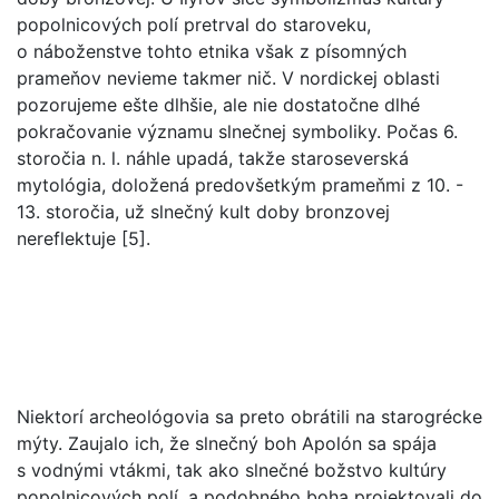
popolnicových polí pretrval do staroveku,
o náboženstve tohto etnika však z písomných
prameňov nevieme takmer nič. V nordickej oblasti
pozorujeme ešte dlhšie, ale nie dostatočne dlhé
pokračovanie významu slnečnej symboliky. Počas 6.
storočia n. l. náhle upadá, takže staroseverská
mytológia, doložená predovšetkým prameňmi z 10. -
13. storočia, už slnečný kult doby bronzovej
nereflektuje [5].
Niektorí archeológovia sa preto obrátili na starogrécke
mýty. Zaujalo ich, že slnečný boh Apolón sa spája
s vodnými vtákmi, tak ako slnečné božstvo kultúry
popolnicových polí, a podobného boha projektovali do