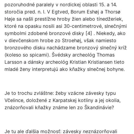
pozoruhodné paralely v nordickej oblasti 15. a 14.
storočia pred. n. l. V Egtved, Borum Eshøj a Thorsø
Høje sa našli prestížne hroby žien alebo tínedžeriek,
ktoré na opasku nosili asi 30-centimetrové, slnečnými
symbolmi zdobené bronzové disky [4] . Niekedy, ako
v dievčenskom hrobe zo Stroehøj, však namiesto
bronzového disku nachádzame bronzový slnečný kríž
(koleso so spicami). Švédsky archeológ Thomas
Larsson a dánsky archeológ Kristian Kristiansen tieto
mladé ženy interpretujú ako kňažky slnečnej bohyne.
Je to trochu zvláštne: žeby vzácne závesky typu
Včelince, doložené z Karpatskej kotliny a jej okolia,
znázorňovali kňažky známe len zo Škandinávie?
Je tu ale ďalšia možnosť: závesky
ne
znázorňovali