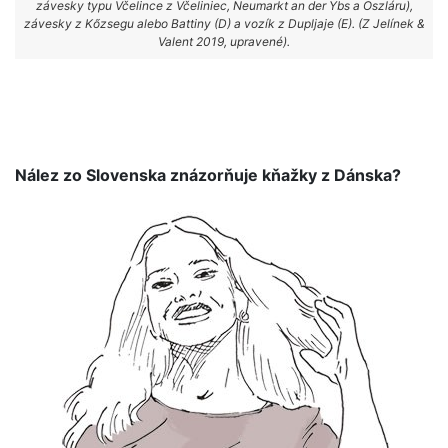
závesky typu Včelince z Včeliniec, Neumarkt an der Ybs a Oszláru),
závesky z Kőzsegu alebo Battiny (D) a vozík z Dupljaje (E). (Z Jelínek &
Valent 2019, upravené).
Nález zo Slovenska znázorňuje kňažky z Dánska?