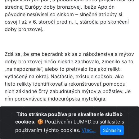
strednej Európy doby bronzovej. Ibaže Apolón
pôvodne nesúvisel so slnkom – slnečné atribúty si
osvojil až v 6. storočí pred n. l., stáročia po skončení
doby bronzovej.
Zdá sa, že sme bezradní: ak sa z náboženstva a mýtov
doby bronzovej niečo niekde zachovalo, zmenilo sa to
„na nepoznanie“, alebo to pretrvalo iba ako relikt
vytlačený na okraj. Našťastie, existuje spôsob, ako
tieto relikty identifikovať a rekonštruovať pomocou
nich základné črty zabudnutých mýtov a božstiev. Je
ním porovnávacia indoeurópska mytológia.
Táto stránka používa pre skvalitenie služieb
cookies.
🍪 Používaním LUMYD.eu súhlasíte s
Ak nás zaujíma „slnečná bohyňa zo Včeliniec“, môžeme
používaním týchto cookies.
Viac...
Súhlasím
predpokladať, že vykazovala spoločné črty
s príbuznými indoeurópskymi božstvami slnka.