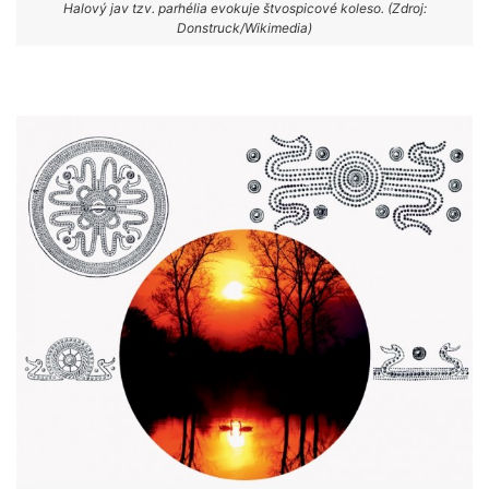
Halový jav tzv. parhélia evokuje štvospicové koleso. (Zdroj:
Donstruck/Wikimedia)