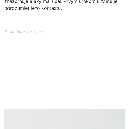
znázorňuje a aký mal účel. Prvým krokom k tomu je
porozumieť jeho kontextu.
Za podporu ďakujeme: