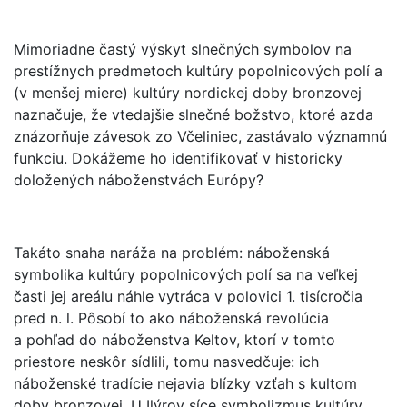
Mimoriadne častý výskyt slnečných symbolov na
prestížnych predmetoch kultúry popolnicových polí a
(v menšej miere) kultúry nordickej doby bronzovej
naznačuje, že vtedajšie slnečné božstvo, ktoré azda
znázorňuje závesok zo Včeliniec, zastávalo významnú
funkciu. Dokážeme ho identifikovať v historicky
doložených náboženstvách Európy?
Takáto snaha naráža na problém: náboženská
symbolika kultúry popolnicových polí sa na veľkej
časti jej areálu náhle vytráca v polovici 1. tisícročia
pred n. l. Pôsobí to ako náboženská revolúcia
a pohľad do náboženstva Keltov, ktorí v tomto
priestore neskôr sídlili, tomu nasvedčuje: ich
náboženské tradície nejavia blízky vzťah s kultom
doby bronzovej. U Ilýrov síce symbolizmus kultúry