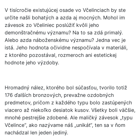
V tisícročie existujúcej osade vo Včelinciach by ste
určite našli bohatých a azda aj mocných. Mohol im
závesok zo Včeliniec poslúžiť kvôli jeho
demonštračnému významu? Na to sa zdá primalý.
Alebo azda náboženskému významu? Jedna vec je
istá. Jeho hodnota očividne nespočívala v materiáli,
z ktorého pozostával, rozmeroch ani estetickej
hodnote jeho výzdoby.
Hromadný nález, ktorého bol súčasťou, tvorilo totiž
176 ďalších bronzových, prevažne ozdobných
predmetov, pričom z každého typu bolo zastúpených
viacero až niekoľko desiatok kusov. Všetky boli väčšie,
mnohé pestrejšie zdobené. Ale maličký závesok „typu
Včelince“, ako nazývame náš „unikát“, ten sa v ňom
nachádzal len jeden jediný.