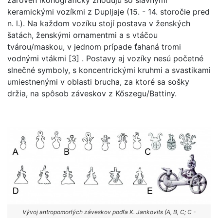
zároveň ikonograficky zhodujú so slávnymi
keramickými vozíkmi z Dupljaje (15. - 14. storočie pred
n. l.). Na každom vozíku stojí postava v ženských
šatách, ženskými ornamentmi a s vtáčou
tvárou/maskou, v jednom prípade ťahaná tromi
vodnými vtákmi [3] . Postavy aj vozíky nesú početné
slnečné symboly, s koncentrickými kruhmi a svastikami
umiestnenými v oblasti brucha, za ktoré sa sošky
držia, na spôsob záveskov z Kőszegu/Battiny.
Vývoj antropomorfých záveskov podľa K. Jankovits (A, B, C; C -