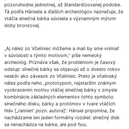
pozoruhodne jednotnej, až štandardizovanej podobe.
Tá podľa Hänsela a ďalších archeológov naznačuje, že
vtáčia slnečná bárka súvisela s významným mýtom
doby bronzovej.
„Aj nález zo Včeliniec môžeme a mali by sme vnímať
v súvislosti s týmto motívom,“ píše nemecký
archeológ. Priznáva však, že problémom je časový
odstup: slnečné bárky sa objavujú až o dvesto rokov
neskôr ako závesok zo Včeliniec. Preto je včelinský
nález podľa neho „prototypom, najstarším známym
vyobrazením motívu vtáčej slnečnej bárky v zmysle
kombinácie základných elementov tohto symbolu:
slnečného disku, bárky a protómov v tvare vtáčích
hláv [„ramien“
pozn. autora
]“. Hänsel pripomína, že
nachádzame len jeden formálny rozdiel: slnečný disk
sa nenachádza na bárke, ale pod ňou.