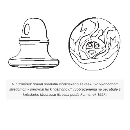
V. Furmánek hľadal predlohu včelinského závesku vo východnom
stredomorí - prirovnal ho k “démonovi” vyobrazenému na pečatidle z
krétskeho Mochlosu (Kresba podľa Furmánek 1997).