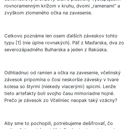
rovnoramenným krížom v kruhu, dvomi „ramenami“ a
zvyškom zlomeného očka na zavesenie.
Celkovo poznáme len osem ďalších záveskov tohto
typu [1] (nie úplne rovnakých). Päť z Maďarska, dva zo
severozápadného Bulharska a jeden z Rakúska.
Odhliadnuc od ramien a očka na zavesenie, včelinský
závesok pripomína o čosi neskoršie závesky v tvare
kolesa so štyrmi (niekedy viacerými) spicmi. Lenže
tieto artefakty boli svojho času mimoriadne hojné.
Prečo je závesok zo Včeliniec naopak taký vzácny?
Aby sme to pochopili, potrebujeme dešifrovať, čo