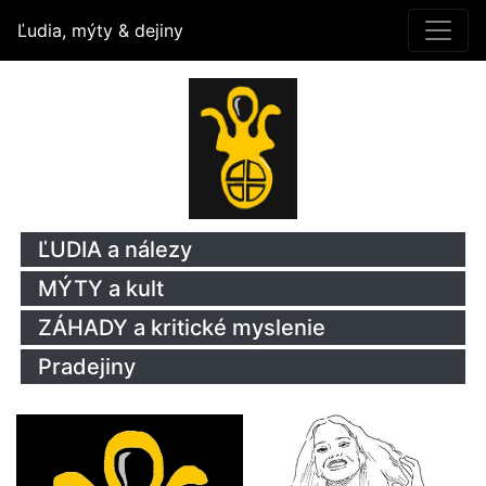
Ľudia, mýty & dejiny
ĽUDIA a nálezy
MÝTY a kult
ZÁHADY a kritické myslenie
Pradejiny