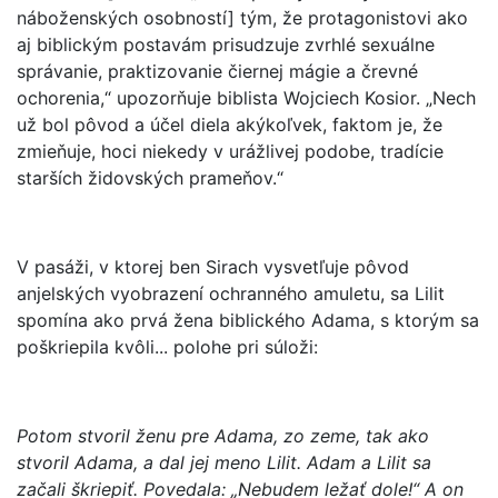
náboženských osobností] tým, že protagonistovi ako
aj biblickým postavám prisudzuje zvrhlé sexuálne
správanie, praktizovanie čiernej mágie a črevné
ochorenia,“ upozorňuje biblista Wojciech Kosior. „Nech
už bol pôvod a účel diela akýkoľvek, faktom je, že
zmieňuje, hoci niekedy v urážlivej podobe, tradície
starších židovských prameňov.“
V pasáži, v ktorej ben Sirach vysvetľuje pôvod
anjelských vyobrazení ochranného amuletu, sa Lilit
spomína ako prvá žena biblického Adama, s ktorým sa
poškriepila kvôli... polohe pri súloži:
Potom stvoril ženu pre Adama, zo zeme, tak ako
stvoril Adama, a dal jej meno Lilit. Adam a Lilit sa
začali škriepiť. Povedala: „Nebudem ležať dole!“ A on