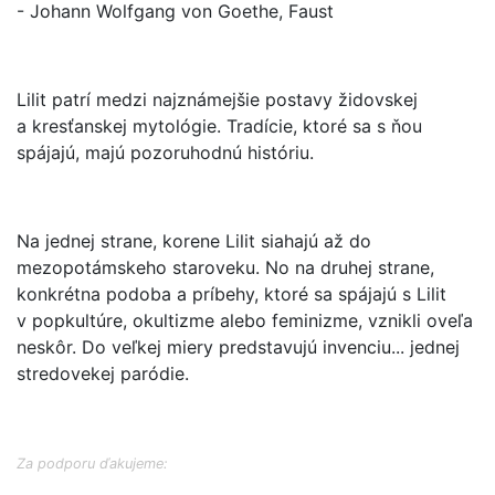
- Johann Wolfgang von Goethe, Faust
Lilit patrí medzi najznámejšie postavy židovskej
a kresťanskej mytológie. Tradície, ktoré sa s ňou
spájajú, majú pozoruhodnú históriu.
Na jednej strane, korene Lilit siahajú až do
mezopotámskeho staroveku. No na druhej strane,
konkrétna podoba a príbehy, ktoré sa spájajú s Lilit
v popkultúre, okultizme alebo feminizme, vznikli oveľa
neskôr. Do veľkej miery predstavujú invenciu... jednej
stredovekej paródie.
Za podporu ďakujeme: