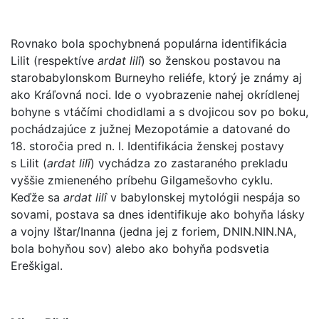
Rovnako bola spochybnená populárna identifikácia
Lilit (respektíve
ardat lilî
) so ženskou postavou na
starobabylonskom Burneyho reliéfe, ktorý je známy aj
ako Kráľovná noci. Ide o vyobrazenie nahej okrídlenej
bohyne s vtáčími chodidlami a s dvojicou sov po boku,
pochádzajúce z južnej Mezopotámie a datované do
18. storočia pred n. l. Identifikácia ženskej postavy
s Lilit (
ardat lilî
) vychádza zo zastaraného prekladu
vyššie zmieneného príbehu Gilgamešovho cyklu.
Keďže sa
ardat lilî
v babylonskej mytológii nespája so
sovami, postava sa dnes identifikuje ako bohyňa lásky
a vojny Ištar/Inanna (jedna jej z foriem, DNIN.NIN.NA,
bola bohyňou sov) alebo ako bohyňa podsvetia
Ereškigal.