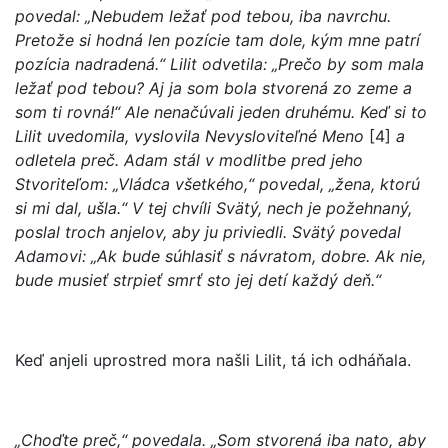
povedal: „Nebudem ležať pod tebou, iba navrchu.
Pretože si hodná len pozície tam dole, kým mne patrí
pozícia nadradená.“ Lilit odvetila: „Prečo by som mala
ležať pod tebou? Aj ja som bola stvorená zo zeme a
som ti rovná!“ Ale nenačúvali jeden druhému. Keď si to
Lilit uvedomila, vyslovila Nevysloviteľné Meno
[4]
a
odletela preč. Adam stál v modlitbe pred jeho
Stvoriteľom: „Vládca všetkého,“ povedal, „žena, ktorú
si mi dal, ušla.“ V tej chvíli Svätý, nech je požehnaný,
poslal troch anjelov, aby ju priviedli. Svätý povedal
Adamovi: „Ak bude súhlasiť s návratom, dobre. Ak nie,
bude musieť strpieť smrť sto jej detí každý deň.“
Keď anjeli uprostred mora našli Lilit, tá ich odháňala.
„Choďte preč,“ povedala. „Som stvorená iba nato, aby