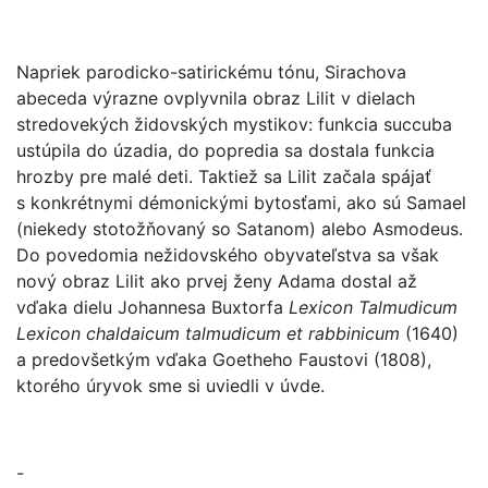
Napriek parodicko-satirickému tónu, Sirachova
abeceda výrazne ovplyvnila obraz Lilit v dielach
stredovekých židovských mystikov: funkcia succuba
ustúpila do úzadia, do popredia sa dostala funkcia
hrozby pre malé deti. Taktiež sa Lilit začala spájať
s konkrétnymi démonickými bytosťami, ako sú Samael
(niekedy stotožňovaný so Satanom) alebo Asmodeus.
Do povedomia nežidovského obyvateľstva sa však
nový obraz Lilit ako prvej ženy Adama dostal až
vďaka dielu Johannesa Buxtorfa
Lexicon Talmudicum
Lexicon chaldaicum talmudicum et rabbinicum
(1640)
a predovšetkým vďaka Goetheho Faustovi (1808),
ktorého úryvok sme si uviedli v úvde.
-