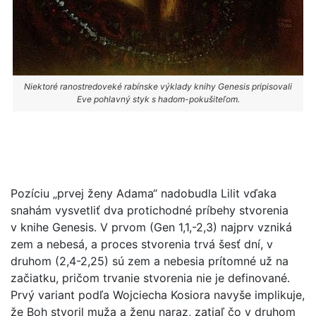
Niektoré ranostredoveké rabínske výklady knihy Genesis pripisovali
Eve pohlavný styk s hadom-pokušiteľom.
Pozíciu „prvej ženy Adama“ nadobudla Lilit vďaka
snahám vysvetliť dva protichodné príbehy stvorenia
v knihe Genesis. V prvom (Gen 1,1,-2,3) najprv vzniká
zem a nebesá, a proces stvorenia trvá šesť dní, v
druhom (2,4-2,25) sú zem a nebesia prítomné už na
začiatku, pričom trvanie stvorenia nie je definované.
Prvý variant podľa Wojciecha Kosiora navyše implikuje,
že Boh stvoril muža a ženu naraz, zatiaľ čo v druhom