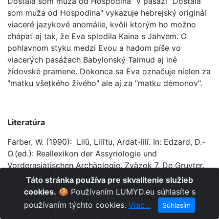
Dostala som muža od Hospodina" v pasáži "Dostala
som muža od Hospodina" vykazuje hebrejský originál
viaceré jazykové anomálie, kvôli ktorým ho možno
chápať aj tak, že Eva splodila Kaina s Jahvem. O
pohlavnom styku medzi Evou a hadom píše vo
viacerých pasážach Babylonský Talmud aj iné
židovské pramene. Dokonca sa Eva označuje nielen za
"matku všetkého živého" ale aj za "matku démonov".
Literatúra
Farber, W. (1990): Lilû, Lilītu, Ardat-lilî. In: Edzard, D.-
O.(ed.): Reallexikon der Assyriologie und
Vorderasiatischen Archäologie. Zväzok 7. De Gruyter.
23–24.
Táto stránka používa pre skvalitenie služieb
cookies.
🍪 Používaním LUMYD.eu súhlasíte s
Hutter, M. (1999): Lilith. In: van der Toorn, K. et al.
používaním týchto cookies.
Viac...
Súhlasím
(eds.), Dictionary of Deities and Demons in the Bible.