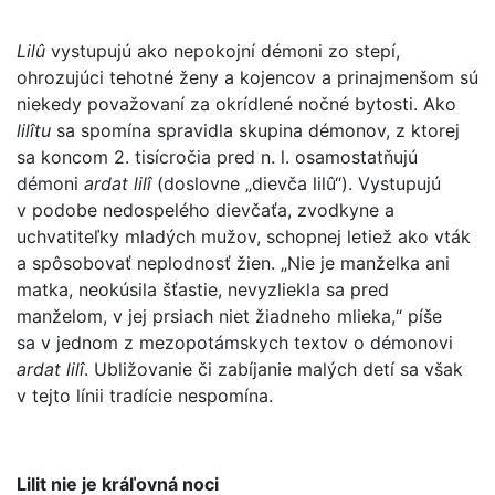
Lilû
vystupujú ako nepokojní démoni zo stepí,
ohrozujúci tehotné ženy a kojencov a prinajmenšom sú
niekedy považovaní za okrídlené nočné bytosti. Ako
lilîtu
sa spomína spravidla skupina démonov, z ktorej
sa koncom 2. tisícročia pred n. l. osamostatňujú
démoni
ardat lilî
(doslovne „dievča lilû“). Vystupujú
v podobe nedospelého dievčaťa, zvodkyne a
uchvatiteľky mladých mužov, schopnej letiež ako vták
a spôsobovať neplodnosť žien. „Nie je manželka ani
matka, neokúsila šťastie, nevyzliekla sa pred
manželom, v jej prsiach niet žiadneho mlieka,“ píše
sa v jednom z mezopotámskych textov o démonovi
ardat lilî
. Ubližovanie či zabíjanie malých detí sa však
v tejto línii tradície nespomína.
Lilit nie je kráľovná noci