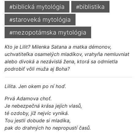
biblická mytológia
biblistika
#
#
staroveká mytológia
#
mezopotámska mytológia
#
Kto je Lilit? Milenka Satana a matka démonov,
uchvatiteľka osamelých mladíkov, vrahyňa nemluvniat
alebo divoká a nezávislá žena, ktorá sa odmietla
podrobiť vôli muža aj Boha?
Lilita. Jen okem po ní hoď.
Prvá Adamova choť.
Je nebezpečná krása jejích vlasů,
té ozdoby, jíž nejvíc vyniká.
Tou jestli dobude si mladíka,
pak do drahných ho nepropustí časů.