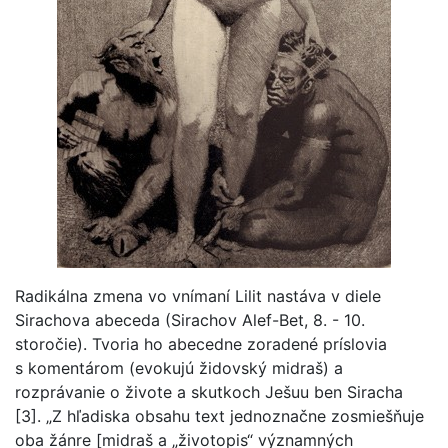
Radikálna zmena vo vnímaní Lilit nastáva v diele
Sirachova abeceda (Sirachov Alef-Bet, 8. - 10.
storočie). Tvoria ho abecedne zoradené príslovia
s komentárom (evokujú židovský midraš) a
rozprávanie o živote a skutkoch Ješuu ben Siracha
[3]. „Z hľadiska obsahu text jednoznačne zosmiešňuje
oba žánre [midraš a „životopis“ významných