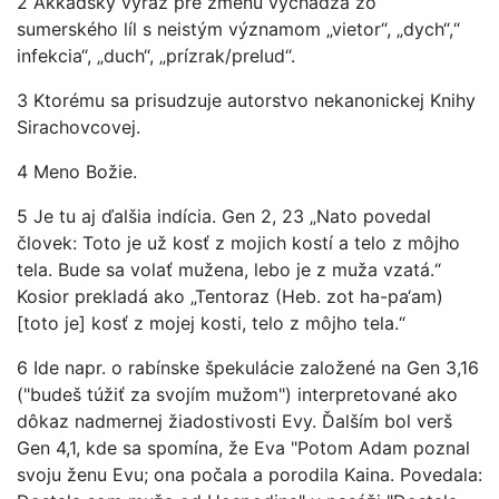
2 Akkadský výraz pre zmenu vychádza zo
sumerského líl s neistým významom „vietor“, „dych“,“
infekcia“, „duch“, „prízrak/prelud“.
3 Ktorému sa prisudzuje autorstvo nekanonickej Knihy
Sirachovcovej.
4 Meno Božie.
5 Je tu aj ďalšia indícia. Gen 2, 23 „Nato povedal
človek: Toto je už kosť z mojich kostí a telo z môjho
tela. Bude sa volať mužena, lebo je z muža vzatá.“
Kosior prekladá ako „Tentoraz (Heb. zot ha-pa‘am)
[toto je] kosť z mojej kosti, telo z môjho tela.“
6 Ide napr. o rabínske špekulácie založené na Gen 3,16
("budeš túžiť za svojím mužom") interpretované ako
dôkaz nadmernej žiadostivosti Evy. Ďalším bol verš
Gen 4,1, kde sa spomína, že Eva "Potom Adam poznal
svoju ženu Evu; ona počala a porodila Kaina. Povedala: