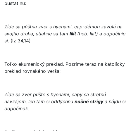
pustatinu:
Zíde sa púštna zver s hyenami, cap-démon zavolá na
svojho druha, utiahne sa tam
lilít
(heb. lilit) a odpočinie
si.
(Iz 34,14)
Toľko ekumenický preklad. Pozrime teraz na katolícky
preklad rovnakého verša:
Zíde sa zver púšte s hyenami, capy sa stretnú
navzájom, len tam si oddýchnu
nočné strigy
a nájdu si
odpočinok.