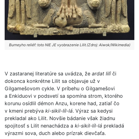
Burneyho reliéf: toto NIE JE vyobrazenie Lilit.(Zdroj: Aiwok/Wikimedia)
V zastaranej literatúre sa uvádza, že
ardat lilî
či
dokonca konkrétne Lilit sa objavuje už v
Gilgamešovom cykle. V príbehu o Gilgamešovi
a Enkiduovi v podsvetí sa spomína strom, ktorého
korunu osídlil démon Anzu, korene had, zatiaľ čo
v kmeni prebýva
ki-sikil-líl-lá
. Výraz sa kedysi
prekladal ako Lilit. Novšie bádanie však žiadnu
spojitosť s Lilit nenachádza a
ki-sikil-líl-lá
prekladá
výrazmi sova, duch alebo prízrak dievčaťa.