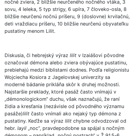
nočné zviera, 2 bližšie neurčeného nočného vtáka, 3
sovu, 4 leleka, 5 typ strigy, 6 upíra, 7 človeko-osla, 8
bližšie neurčenú nočnú príšeru, 9 (doslovne) krvilačnú,
deti vraždiacu príšeru, 10 bližšie neurčenú obyvateľku
pustatiny menom Lilit.
Diskusia, či hebrejský výraz
lilit
v Izaiášovi pôvodne
označoval démona alebo zviera obývajúce pustatinu,
prebiehajú medzi biblistami dodnes. Podľa religionistu
Wojciecha Kosiora z Jagelovskej univerzity sa
moderné bádanie prikláňa skôr k druhej možnosti.
Najstaršie preklady, ktoré pasáž často vnímajú v
„démonologickom“ duchu, však naznačujú, že raní
židia a kresťania (nezávisle od pôvodného významu
pasáže)
lilit
často vnímali ako nejaký typ démona z
pustatiny. Keďže sa výraz
lilit
chybne odvodzoval od
hebr.
layil
„noc“, pravdepodobne sa spájal s nočným
démonom – napríklad „nočný postrach“ v Ž 91,5-6