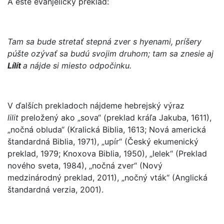
A ešte evanjelický preklad:
Tam sa bude stretať stepná zver s hyenami, príšery
púšte ozývať sa budú svojim druhom; tam sa znesie aj
Lílít
a nájde si miesto odpočinku.
V ďalších prekladoch nájdeme hebrejský výraz
lilit
preložený ako „sova“ (preklad kráľa Jakuba, 1611),
„nočná obluda“ (Kralická Biblia, 1613; Nová americká
štandardná Biblia, 1971), „upír“ (Český ekumenický
preklad, 1979; Knoxova Biblia, 1950), „lelek“ (Preklad
nového sveta, 1984), „nočná zver“ (Nový
medzinárodný preklad, 2011), „nočný vták“ (Anglická
štandardná verzia, 2001).