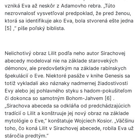
vzniká Eva až neskôr z Adamovho rebra. „Túto
nezrovnalosť vysvetľoval predpoklad, že pred ženou,
ktorá sa identifikuje ako Eva, bola stvorená ešte jedna
[5] ,“ píše poľský biblista.
Nelichotivý obraz Lilit podľa neho autor Sirachovej
abecedy modeloval nie na základe starovekých
démonov, ale predovšetkým na základe rabínskych
špekulácií o Eve. Niektoré pasáže v knihe Genesis sa
totiž vykladali ako náznaky nadmernej žiadostivosti
Evy alebo jej pohlavného styku s hadom-pokušiteľom
či dokonca so samotným Bohom-Jahvem [6] .
„Sirachova abeceda sa odkláňa od predchádzajúcich
tradícií o Lilit a konštruuje jej nový obraz na základe
mytológie o Eve,“ konštatuje Wojciech Kosior. „Väčšinu
toho, čo koná Lilit v Sirachovej abecede, robila Eva už
stáročia predtým.“