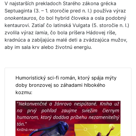
V najstarších prekladoch Starého zákona grécka
Septuaginta (3. – 1. storočie pred n. l.) používa výraz
onokentauros
, čo bol hybrid človeka a osla podobný
kentaurovi. Zatiaľ čo latinská Vulgata (5. storočie n. l.)
zvolila výraz
lamia
, čo bola príšera Hádovej ríše,
kradnúca a zabíjajúca malé deti a zvádzajúca mužov,
aby im sala krv alebo životnú energiu.
Humoristický sci-fi román, ktorý spája mýty
doby bronzovej so záhadami hlbokého
kozmu: