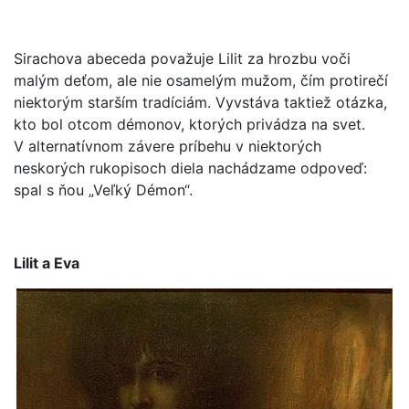
Sirachova abeceda považuje Lilit za hrozbu voči
malým deťom, ale nie osamelým mužom, čím protirečí
niektorým starším tradíciám. Vyvstáva taktiež otázka,
kto bol otcom démonov, ktorých privádza na svet.
V alternatívnom závere príbehu v niektorých
neskorých rukopisoch diela nachádzame odpoveď:
spal s ňou „Veľký Démon“.
Lilit a Eva