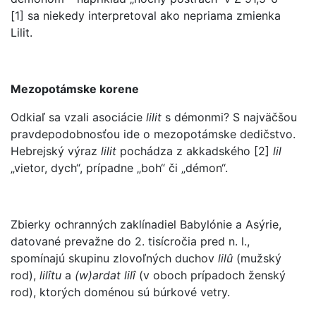
[1] sa niekedy interpretoval ako nepriama zmienka
Lilit.
Mezopotámske korene
Odkiaľ sa vzali asociácie
lilit
s démonmi? S najväčšou
pravdepodobnosťou ide o mezopotámske dedičstvo.
Hebrejský výraz
lilit
pochádza z akkadského [2]
lil
„vietor, dych“, prípadne „boh“ či „démon“.
Zbierky ochranných zaklínadiel Babylónie a Asýrie,
datované prevažne do 2. tisícročia pred n. l.,
spomínajú skupinu zlovoľných duchov
lilû
(mužský
rod),
lilîtu
a
(w)ardat lilî
(v oboch prípadoch ženský
rod), ktorých doménou sú búrkové vetry.