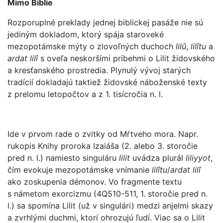
Mimo Biblie
Rozporuplné preklady jednej biblickej pasáže nie sú
jediným dokladom, ktorý spája staroveké
mezopotámske mýty o zlovoľných duchoch
lilû
,
lilîtu
a
ardat lilî
s oveľa neskoršími príbehmi o Lilit židovského
a kresťanského prostredia. Plynulý vývoj starých
tradícií dokladajú taktiež židovské náboženské texty
z prelomu letopočtov a z 1. tisícročia n. l.
Ide v prvom rade o zvitky od Mŕtveho mora. Napr.
rukopis Knihy proroka Izaiáša (2. alebo 3. storočie
pred n. l.) namiesto singuláru
lilit
uvádza plurál
liliyyot
,
čím evokuje mezopotámske vnímanie
lilîtu
/
ardat lilî
ako zoskupenia démonov. Vo fragmente textu
s námetom exorcizmu (4Q510-511, 1. storočie pred n.
l.) sa spomína Lilit (už v singulári) medzi anjelmi skazy
a zvrhlými duchmi, ktorí ohrozujú ľudí. Viac sa o Lilit