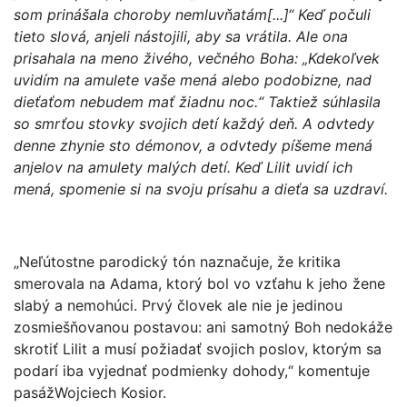
som prinášala choroby nemluvňatám[...]“ Keď počuli
tieto slová, anjeli nástojili, aby sa vrátila. Ale ona
prisahala na meno živého, večného Boha: „Kdekoľvek
uvidím na amulete vaše mená alebo podobizne, nad
dieťaťom nebudem mať žiadnu noc.“ Taktiež súhlasila
so smrťou stovky svojich detí každý deň. A odvtedy
denne zhynie sto démonov, a odvtedy píšeme mená
anjelov na amulety malých detí. Keď Lilit uvidí ich
mená, spomenie si na svoju prísahu a dieťa sa uzdraví.
„Neľútostne parodický tón naznačuje, že kritika
smerovala na Adama, ktorý bol vo vzťahu k jeho žene
slabý a nemohúci. Prvý človek ale nie je jedinou
zosmiešňovanou postavou: ani samotný Boh nedokáže
skrotiť Lilit a musí požiadať svojich poslov, ktorým sa
podarí iba vyjednať podmienky dohody,“ komentuje
pasážWojciech Kosior.