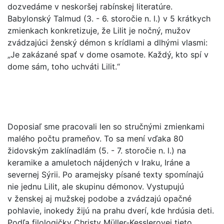
dozvedáme v neskoršej rabínskej literatúre.
Babylonský Talmud (3. - 6. storočie n. l.) v 5 krátkych
zmienkach konkretizuje, že Lilit je nočný, mužov
zvádzajúci ženský démon s krídlami a dlhými vlasmi:
„Je zakázané spať v dome osamote. Každý, kto spí v
dome sám, toho uchváti Lilit.“
Doposiaľ sme pracovali len so stručnými zmienkami
malého počtu prameňov. To sa mení vďaka 80
židovským zaklínadlám (5. - 7. storočie n. l.) na
keramike a amuletoch nájdených v Iraku, Iráne a
severnej Sýrii. Po aramejsky písané texty spomínajú
nie jednu Lilit, ale skupinu démonov. Vystupujú
v ženskej aj mužskej podobe a zvádzajú opačné
pohlavie, inokedy žijú na prahu dverí, kde hrdúsia deti.
Podľa filologičky Christy Müller-Kesslerovej tieto