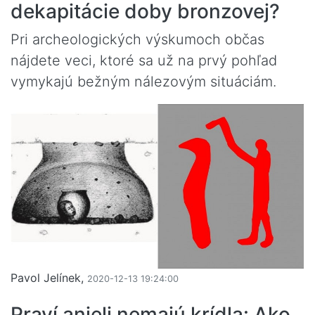
dekapitácie doby bronzovej?
Pri archeologických výskumoch občas
nájdete veci, ktoré sa už na prvý pohľad
vymykajú bežným nálezovým situáciám.
Pavol Jelínek,
2020-12-13 19:24:00
Praví anjeli nemajú krídla: Ako