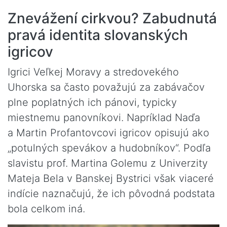
Znevážení cirkvou? Zabudnutá
pravá identita slovanských
igricov
Igrici Veľkej Moravy a stredovekého
Uhorska sa často považujú za zabávačov
plne poplatných ich pánovi, typicky
miestnemu panovníkovi. Napríklad Naďa
a Martin Profantovcovi igricov opisujú ako
„potulných spevákov a hudobníkov“. Podľa
slavistu prof. Martina Golemu z Univerzity
Mateja Bela v Banskej Bystrici však viaceré
indície naznačujú, že ich pôvodná podstata
bola celkom iná.