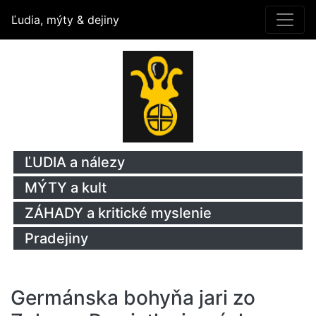
Ľudia, mýty & dejiny
ĽUDIA a nálezy
MÝTY a kult
ZÁHADY a kritické myslenie
Pradejiny
Germánska bohyňa jari zo