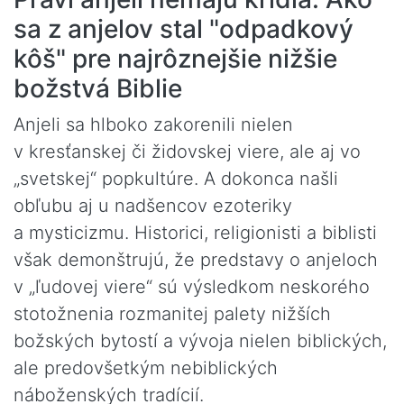
sa z anjelov stal "odpadkový
kôš" pre najrôznejšie nižšie
božstvá Biblie
Anjeli sa hlboko zakorenili nielen
v kresťanskej či židovskej viere, ale aj vo
„svetskej“ popkultúre. A dokonca našli
obľubu aj u nadšencov ezoteriky
a mysticizmu. Historici, religionisti a biblisti
však demonštrujú, že predstavy o anjeloch
v „ľudovej viere“ sú výsledkom neskorého
stotožnenia rozmanitej palety nižších
božských bytostí a vývoja nielen biblických,
ale predovšetkým nebiblických
náboženských tradícií.