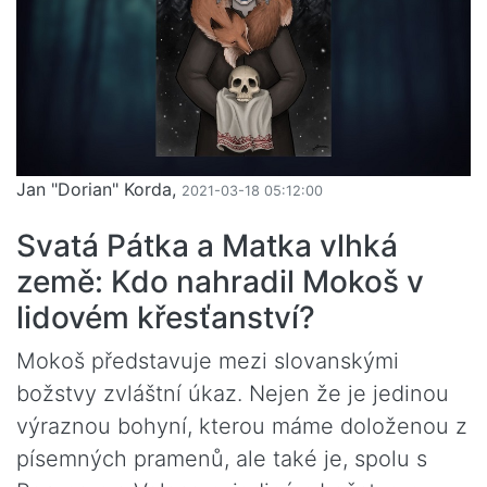
Jan "Dorian" Korda,
2021-03-18 05:12:00
Svatá Pátka a Matka vlhká
země: Kdo nahradil Mokoš v
lidovém křesťanství?
Mokoš představuje mezi slovanskými
božstvy zvláštní úkaz. Nejen že je jedinou
výraznou bohyní, kterou máme doloženou z
písemných pramenů, ale také je, spolu s