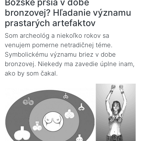
Božské prsia v dobe
bronzovej? Hľadanie významu
prastarých artefaktov
Som archeológ a niekoľko rokov sa
venujem pomerne netradičnej téme.
Symbolickému významu briez v dobe
bronzovej. Niekedy ma zavedie úplne inam,
ako by som čakal.