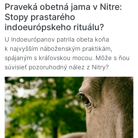
Praveká obetná jama v Nitre:
Stopy prastarého
indoeurópskeho rituálu?
U Indoeurópanov patrila obeta koňa
k najvyšším náboženským praktikám,
spájaným s kráľovskou mocou. Môže s ňou
súvisieť pozoruhodný nález z Nitry?