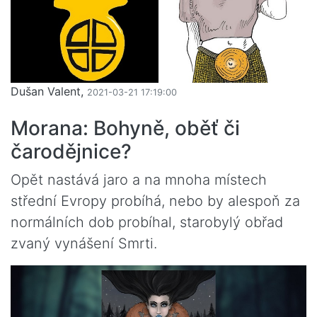
Dušan Valent,
2021-03-21 17:19:00
Morana: Bohyně, oběť či
čarodějnice?
Opět nastává jaro a na mnoha místech
střední Evropy probíhá, nebo by alespoň za
normálních dob probíhal, starobylý obřad
zvaný vynášení Smrti.