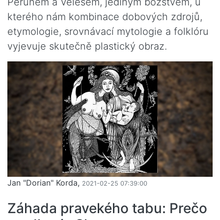
Perunem a Velesem, jediným božstvem, u
kterého nám kombinace dobových zdrojů,
etymologie, srovnávací mytologie a folklóru
vyjevuje skutečně plastický obraz.
Jan "Dorian" Korda,
2021-02-25 07:39:00
Záhada pravekého tabu: Prečo