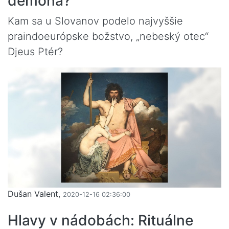
démona?
Kam sa u Slovanov podelo najvyššie
praindoeurópske božstvo, „nebeský otec“
Djeus Ptér?
Dušan Valent,
2020-12-16 02:36:00
Hlavy v nádobách: Rituálne