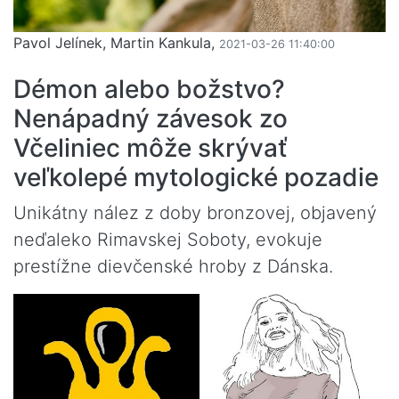
Pavol Jelínek, Martin Kankula,
2021-03-26 11:40:00
Démon alebo božstvo?
Nenápadný závesok zo
Včeliniec môže skrývať
veľkolepé mytologické pozadie
Unikátny nález z doby bronzovej, objavený
neďaleko Rimavskej Soboty, evokuje
prestížne dievčenské hroby z Dánska.