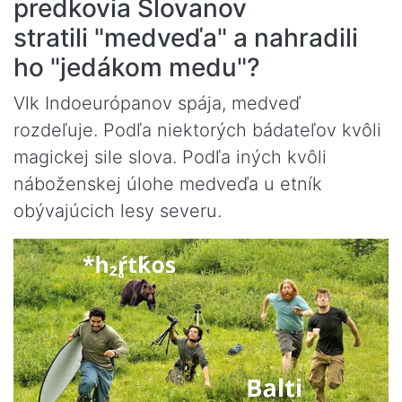
predkovia Slovanov
stratili "medveďa" a nahradili
ho "jedákom medu"?
Vlk Indoeurópanov spája, medveď
rozdeľuje. Podľa niektorých bádateľov kvôli
magickej sile slova. Podľa iných kvôli
náboženskej úlohe medveďa u etník
obývajúcich lesy severu.