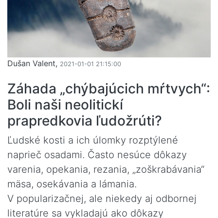
Dušan Valent,
2021-01-01 21:15:00
Záhada „chýbajúcich mŕtvych“:
Boli naši neolitickí
prapredkovia ľudožrúti?
Ľudské kosti a ich úlomky rozptýlené
naprieč osadami. Často nesúce dôkazy
varenia, opekania, rezania, „zoškrabávania“
mäsa, osekávania a lámania.
V popularizačnej, ale niekedy aj odbornej
literatúre sa vykladajú ako dôkazy