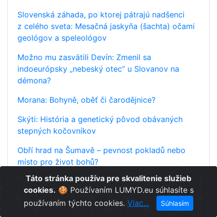
Slovenská záhada, po ktorej pátrajú nadšenci
z celého sveta: Mesačná jaskyňa (šachta) očami
geológov a speleológov
Možno mu zasvätili Devín: Zmenil sa
indoeurópsky „nebeský otec“ u Slovanov na
démona?
Morana: Bohyně, oběť či čarodějnice?
Skýti: História a genetický pôvod obávaných
stepných kočovníkov
Obří hrad na Šumavě – pevnost pokladů nebo
místo pro život bohů?
Táto stránka používa pre skvalitenie služieb
Praveké hradisko na pekelnom vrchu? Záhada
cookies.
🍪 Používaním LUMYD.eu súhlasíte s
prázdnej „akropoly“ na Sitne
používaním týchto cookies.
Viac...
Súhlasím
Na území dnešného Slovenska žil mastodont