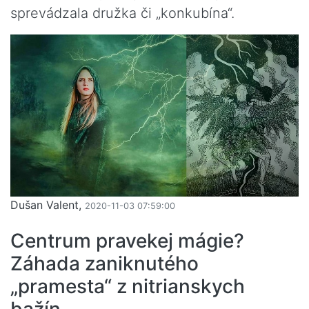
sprevádzala družka či „konkubína“.
Dušan Valent,
2020-11-03 07:59:00
Centrum pravekej mágie?
Záhada zaniknutého
„pramesta“ z nitrianskych