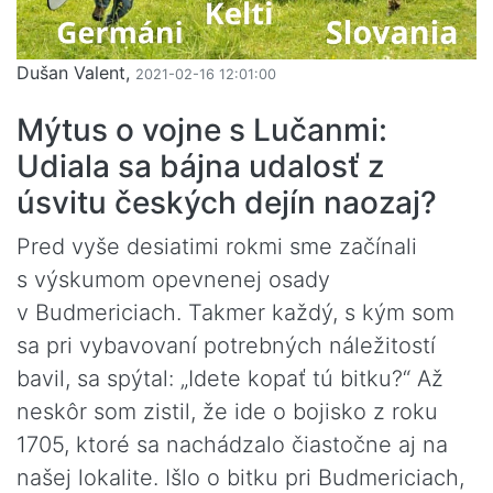
Dušan Valent,
2021-02-16 12:01:00
Mýtus o vojne s Lučanmi:
Udiala sa bájna udalosť z
úsvitu českých dejín naozaj?
Pred vyše desiatimi rokmi sme začínali
s výskumom opevnenej osady
v Budmericiach. Takmer každý, s kým som
sa pri vybavovaní potrebných náležitostí
bavil, sa spýtal: „Idete kopať tú bitku?“ Až
neskôr som zistil, že ide o bojisko z roku
1705, ktoré sa nachádzalo čiastočne aj na
našej lokalite. Išlo o bitku pri Budmericiach,