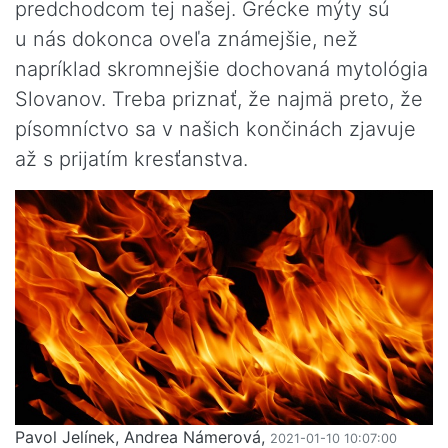
predchodcom tej našej. Grécke mýty sú
u nás dokonca oveľa známejšie, než
napríklad skromnejšie dochovaná mytológia
Slovanov. Treba priznať, že najmä preto, že
písomníctvo sa v našich končinách zjavuje
až s prijatím kresťanstva.
Pavol Jelínek, Andrea Námerová,
2021-01-10 10:07:00