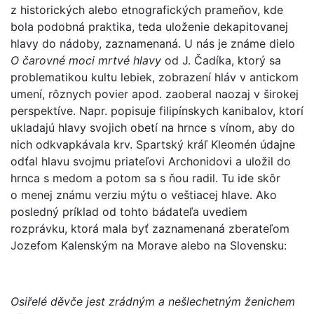
z historických alebo etnografických prameňov, kde
bola podobná praktika, teda uloženie dekapitovanej
hlavy do nádoby, zaznamenaná. U nás je známe dielo
O čarovné moci mrtvé hlavy
od J. Čadíka, ktorý sa
problematikou kultu lebiek, zobrazení hláv v antickom
umení, rôznych povier apod. zaoberal naozaj v širokej
perspektíve. Napr. popisuje filipínskych kanibalov, ktorí
ukladajú hlavy svojich obetí na hrnce s vínom, aby do
nich odkvapkávala krv. Spartský kráľ Kleomén údajne
odťal hlavu svojmu priateľovi Archonidovi a uložil do
hrnca s medom a potom sa s ňou radil. Tu ide skôr
o menej známu verziu mýtu o veštiacej hlave. Ako
posledný príklad od tohto bádateľa uvediem
rozprávku, ktorá mala byť zaznamenaná zberateľom
Jozefom Kalenským na Morave alebo na Slovensku:
Osiřelé děvče jest zrádným a nešlechetným ženichem