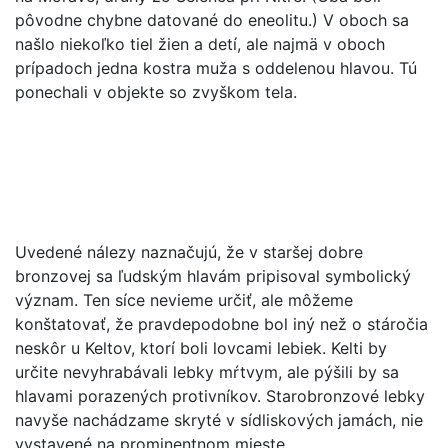
pôvodne chybne datované do eneolitu.) V oboch sa
našlo niekoľko tiel žien a detí, ale najmä v oboch
prípadoch jedna kostra muža s oddelenou hlavou. Tú
ponechali v objekte so zvyškom tela.
Uvedené nálezy naznačujú, že v staršej dobre
bronzovej sa ľudským hlavám pripisoval symbolický
význam. Ten síce nevieme určiť, ale môžeme
konštatovať, že pravdepodobne bol iný než o stáročia
neskôr u Keltov, ktorí boli lovcami lebiek. Kelti by
určite nevyhrabávali lebky mŕtvym, ale pýšili by sa
hlavami porazených protivníkov. Starobronzové lebky
navyše nachádzame skryté v sídliskových jamách, nie
vystavené na prominentnom mieste.