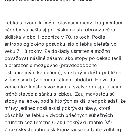
Lebka s dvomi krčnými stavcami medzi fragmentami
nádoby sa našla aj pri výskume starobronzového
sídliska v obci Hodonice v 70. rokoch. Podľa
antropologického posudku išlo o lebku dieťaťa vo
veku 7 - 8 rokov. Za doklady usmrtenia možno
považovať násilné zásahy, ako stopy po dekapitácii
a prerazenie mozgovne (pravdepodobne
ostrohranným kameňom), ku ktorým došlo približne
v čase smrti (v perimortálnom období). Hlavu do
zeme uložili ešte s väzivami a svalstvom spájujúcim
krčné stavce a sánku s lebkou. Zaujímavosťou sú
stopy na lebke, podľa ktorých sa dá predpokladať, že
mŕtvy jedinec nosil akúsi pokrývku hlavy, ktorá
pôsobila na lebku v dvoch priečnych súbežných
pruhoch cez temeno.O akú pokrývku mohlo ísť?
Z rakúskych pohrebísk Franzhausen a Untervölbling