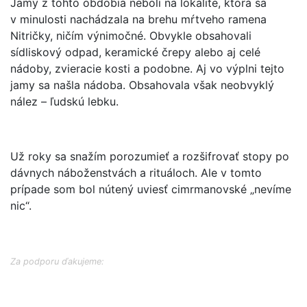
Jamy z tohto obdobia neboli na lokalite, ktorá sa
v minulosti nachádzala na brehu mŕtveho ramena
Nitričky, ničím výnimočné. Obvykle obsahovali
sídliskový odpad, keramické črepy alebo aj celé
nádoby, zvieracie kosti a podobne. Aj vo výplni tejto
jamy sa našla nádoba. Obsahovala však neobvyklý
nález – ľudskú lebku.
Už roky sa snažím porozumieť a rozšifrovať stopy po
dávnych náboženstvách a rituáloch. Ale v tomto
prípade som bol nútený uviesť cimrmanovské „nevíme
nic“.
Za podporu ďakujeme: