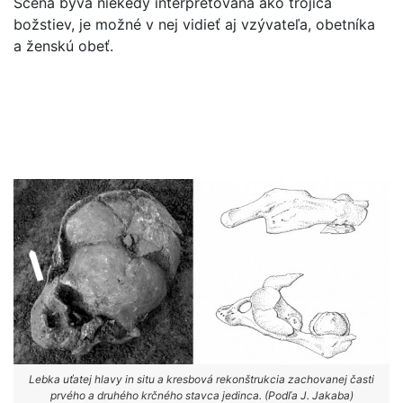
Scéna býva niekedy interpretovaná ako trojica
božstiev, je možné v nej vidieť aj vzývateľa, obetníka
a ženskú obeť.
Lebka uťatej hlavy in situ a kresbová rekonštrukcia zachovanej časti
prvého a druhého krčného stavca jedinca. (Podľa J. Jakaba)