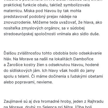
praktickej funkcie obalu, taktiež symbolizovala
maternicu. Miska pod hlavou by tak mohla
predstavovať podobný prejav nádeje na
znovuzrodenie. Môžeme teda uvažovať, že hlava, ako
nositeľka zmyslových orgánov, sa v súdobej
stredoeurópskej spoločnosti vnímala ako sídlo duše.
Ďalšou zvláštnosťou tohto obdobia bolo odsekávanie
hláv. Na Morave sa našli na lokalitách Dambořice
a Žarošice kostry žien s odseknutou hlavou, hodené
do sídliskových jám. Ich hlavy však hodili do jamy
spolu s telami. Či máme dočinenia s ľudskými obetami
alebo popravami, nevieme.
Zaujímavé sú aj dva hromadné hroby, jeden z Rajhradu
na Morave, druhý zo Selenca pri Nitre. (Oba boli