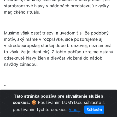
starobronzové hlavy v nádobách predstavujú zvyšky
magického rituálu.
Musíme však ostať triezvi a uvedomiť si, že podobný
motív, aký máme v rozprávke, síce pozorujeme aj
v stredoeurópskej staršej dobe bronzovej, neznamená
to však, že je identický. Z tohto pohľadu zrejme ostanú
odseknuté hlavy žien a dievčat vložené do nádob
navždy záhadou.
-
Táto stránka používa pre skvalitenie služieb
cookies.
🍪 Používaním LUMYD.eu súhlasíte s
Ak oceňujete našu prácu, prosíme, podporte
používaním týchto cookies.
Viac...
Súhlasím
fungovanie projektu na Patreone. Aj symbolický