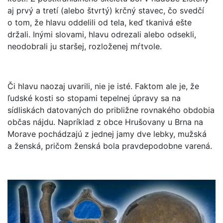
aj prvý a tretí (alebo štvrtý) krčný stavec, čo svedčí
o tom, že hlavu oddelili od tela, keď tkanivá ešte
držali. Inými slovami, hlavu odrezali alebo odsekli,
neodobrali ju staršej, rozloženej mŕtvole.
Či hlavu naozaj uvarili, nie je isté. Faktom ale je, že
ľudské kosti so stopami tepelnej úpravy sa na
sídliskách datovaných do približne rovnakého obdobia
občas nájdu. Napríklad z obce Hrušovany u Brna na
Morave pochádzajú z jednej jamy dve lebky, mužská
a ženská, pričom ženská bola pravdepodobne varená.