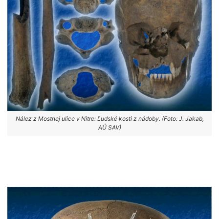
Nález z Mostnej ulice v Nitre: Ľudské kosti z nádoby. (Foto: J. Jakab,
AÚ SAV)