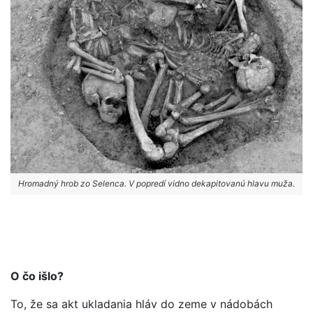
Hromadný hrob zo Selenca. V popredí vidno dekapitovanú hlavu muža.
O čo išlo?
To, že sa akt ukladania hláv do zeme v nádobách