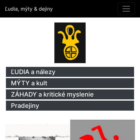
Ľudia, mýty & dejiny
ĽUDIA a nálezy
MÝTY a kult
ZÁHADY a kritické myslenie
Pradejiny