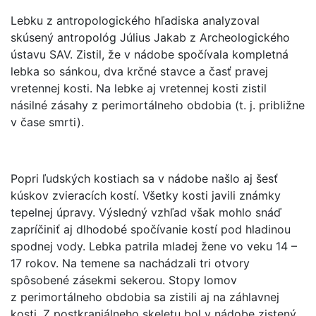
Lebku z antropologického hľadiska analyzoval
skúsený antropológ Július Jakab z Archeologického
ústavu SAV. Zistil, že v nádobe spočívala kompletná
lebka so sánkou, dva krčné stavce a časť pravej
vretennej kosti. Na lebke aj vretennej kosti zistil
násilné zásahy z perimortálneho obdobia (t. j. približne
v čase smrti).
Popri ľudských kostiach sa v nádobe našlo aj šesť
kúskov zvieracích kostí. Všetky kosti javili známky
tepelnej úpravy. Výsledný vzhľad však mohlo snáď
zapríčiniť aj dlhodobé spočívanie kostí pod hladinou
spodnej vody. Lebka patrila mladej žene vo veku 14 –
17 rokov. Na temene sa nachádzali tri otvory
spôsobené zásekmi sekerou. Stopy lomov
z perimortálneho obdobia sa zistili aj na záhlavnej
kosti. Z postkraniálneho skeletu bol v nádobe zistený