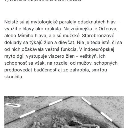
Neisté sú aj mytologické paralely odseknutých hláv –
využitie hlavy ako orákula. Najznámejšia je Orfeova,
alebo Mímiho hlava, ale sú mužské. Starobronzové
doklady sa týkajú žien a dievčat. Nie je teda isté, či sa
od nich očakávala veštná funkcia. V indoeurópskej
mytológii vystupuje viacero žien – veštkýň. Ich
schopnosť sa však, na rozdiel od mužov, schopných
predpovedať budúcnosť aj zo záhrobia, smrťou
skončila.