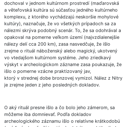
dochoval v jednom kultúrnom prostredí (maďarovská
a věteřovská kultúra sú súčasťou jedného kultúrneho
komplexu, z ktorého vychádzajú neskoršie mohylové
kultúry), naznačuje, že vo všetkých prípadoch sa za
nálezmi skrýva podobný scenár. To, že sa odohrával a
opakoval na pomerne veľkom území (najvzdialenejšie
nálezy delí cca 200 km), zasa nasvedčuje, že išlo
zrejme o rituál náboženský alebo magický, ukotvený
vo vtedajšom kultúrnom systéme. Jeho zriedkavý
výskyt v archeologickom zázname zasa poukazuje, že
išlo o pomerne vzácne praktizovaný jav,
ktorý v strednej dobe bronzovej vymizol. Nález z Nitry
je zrejme jeden z jeho posledných dokladov.
O aký rituál presne išlo a čo bolo jeho zámerom, sa
môžeme iba domnievať. Podľa dokladov
archeologického záznamu išlo o relatívne krátkodobú