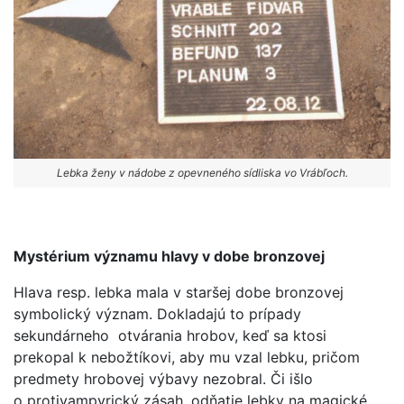
Lebka ženy v nádobe z opevneného sídliska vo Vrábľoch.
Mystérium významu hlavy v dobe bronzovej
Hlava resp. lebka mala v staršej dobe bronzovej
symbolický význam. Dokladajú to prípady
sekundárneho otvárania hrobov, keď sa ktosi
prekopal k nebožtíkovi, aby mu vzal lebku, pričom
predmety hrobovej výbavy nezobral. Či išlo
o protivampyrický zásah, odňatie lebky na magické