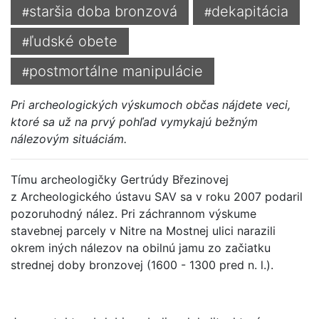
staršia doba bronzová
dekapitácia
#
#
ľudské obete
#
postmortálne manipulácie
#
Pri archeologických výskumoch občas nájdete veci,
ktoré sa už na prvý pohľad vymykajú bežným
nálezovým situáciám.
Tímu archeologičky Gertrúdy Březinovej
z Archeologického ústavu SAV sa v roku 2007 podaril
pozoruhodný nález. Pri záchrannom výskume
stavebnej parcely v Nitre na Mostnej ulici narazili
okrem iných nálezov na obilnú jamu zo začiatku
strednej doby bronzovej (1600 - 1300 pred n. l.).