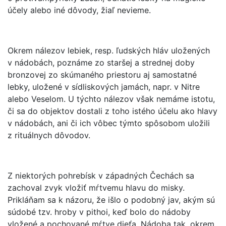
účely alebo iné dôvody, žiaľ nevieme.
Okrem nálezov lebiek, resp. ľudských hláv uložených
v nádobách, poznáme zo staršej a strednej doby
bronzovej zo skúmaného priestoru aj samostatné
lebky, uložené v sídliskových jamách, napr. v Nitre
alebo Veselom. U týchto nálezov však nemáme istotu,
či sa do objektov dostali z toho istého účelu ako hlavy
v nádobách, ani či ich vôbec týmto spôsobom uložili
z rituálnych dôvodov.
Z niektorých pohrebísk v západných Čechách sa
zachoval zvyk vložiť mŕtvemu hlavu do misky.
Prikláňam sa k názoru, že išlo o podobný jav, akým sú
súdobé tzv. hroby v pithoi, keď bolo do nádoby
vložené a pochované mŕtve dieťa. Nádoba tak, okrem