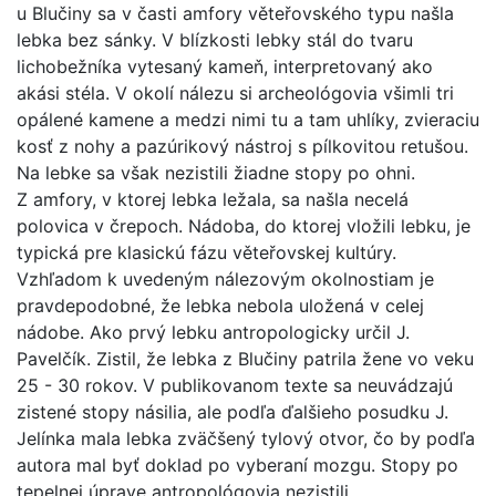
u Blučiny sa v časti amfory věteřovského typu našla
lebka bez sánky. V blízkosti lebky stál do tvaru
lichobežníka vytesaný kameň, interpretovaný ako
akási stéla. V okolí nálezu si archeológovia všimli tri
opálené kamene a medzi nimi tu a tam uhlíky, zvieraciu
kosť z nohy a pazúrikový nástroj s pílkovitou retušou.
Na lebke sa však nezistili žiadne stopy po ohni.
Z amfory, v ktorej lebka ležala, sa našla necelá
polovica v črepoch. Nádoba, do ktorej vložili lebku, je
typická pre klasickú fázu věteřovskej kultúry.
Vzhľadom k uvedeným nálezovým okolnostiam je
pravdepodobné, že lebka nebola uložená v celej
nádobe. Ako prvý lebku antropologicky určil J.
Pavelčík. Zistil, že lebka z Blučiny patrila žene vo veku
25 - 30 rokov. V publikovanom texte sa neuvádzajú
zistené stopy násilia, ale podľa ďalšieho posudku J.
Jelínka mala lebka zväčšený tylový otvor, čo by podľa
autora mal byť doklad po vyberaní mozgu. Stopy po
tepelnej úprave antropológovia nezistili.