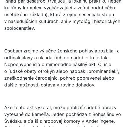
(snáď pár desaťročí trvajúcu) a lokálnu praktiku (jeden
kultúrny komplex, vychádzajúci z veľmi podobného
únětického základu), ktorá zrejme nenechala stopu
v nasledujúcich kultúrach, ani v mytológii historických
spoločenstiev.
Osobám zrejme výlučne ženského pohlavia rozbíjali a
odtínali hlavy a ukladali ich do nádob – to je fakt.
Nepochybne išlo o mimoriadne násilný akt. Či išlo
o ľudské obety otrokýň alebo naopak „prominentiek“,
zneškodnenie čarodejníc, pohreb popravenej alebo
ďalšie možnosti, ostáva v rovine dohadov.
Ako tento akt vyzeral, môžu priblížiť súdobé obrazy
vytesané do kameňa. Jeden pochádza z Bohuslänu vo
Švédsku a ďalší z hrobovej komory v Anderlingene.