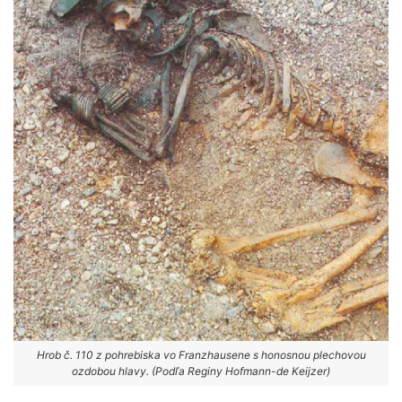
Hrob č. 110 z pohrebiska vo Franzhausene s honosnou plechovou
ozdobou hlavy. (Podľa Reginy Hofmann-de Keijzer)