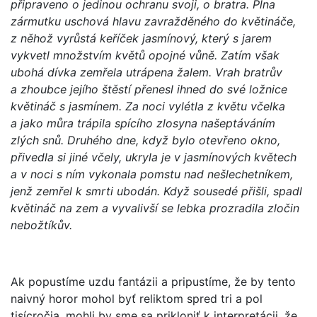
připraveno o jedinou ochranu svoji, o bratra. Plna
zármutku uschová hlavu zavražděného do květináče,
z něhož vyrůstá keříček jasmínový, který s jarem
vykvetl množstvím květů opojné vůně. Zatím však
ubohá dívka zemřela utrápena žalem. Vrah bratrův
a zhoubce jejího štěstí přenesl ihned do své ložnice
květináč s jasmínem. Za noci vylétla z květu včelka
a jako můra trápila spícího zlosyna našeptáváním
zlých snů. Druhého dne, když bylo otevřeno okno,
přivedla si jiné včely, ukryla je v jasmínových květech
a v noci s ním vykonala pomstu nad nešlechetníkem,
jenž zemřel k smrti ubodán. Když sousedé přišli, spadl
květináč na zem a vyvalivší se lebka prozradila zločin
nebožtíkův.
Ak popustíme uzdu fantázii a pripustíme, že by tento
naivný horor mohol byť reliktom spred tri a pol
tisícročia, mohli by sme sa prikloniť k interpretácii, že