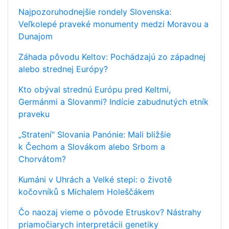
Najpozoruhodnejšie rondely Slovenska:
Veľkolepé praveké monumenty medzi Moravou a
Dunajom
Záhada pôvodu Keltov: Pochádzajú zo západnej
alebo strednej Európy?
Kto obýval strednú Európu pred Keltmi,
Germánmi a Slovanmi? Indície zabudnutých etník
praveku
„Stratení“ Slovania Panónie: Mali bližšie
k Čechom a Slovákom alebo Srbom a
Chorvátom?
Kumáni v Uhrách a Velké stepi: o životě
kočovníků s Michalem Holeščákem
Čo naozaj vieme o pôvode Etruskov? Nástrahy
priamočiarych interpretácii genetiky