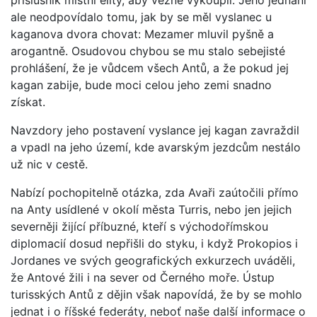
příslušník místní elity, aby vězně vykoupil. Jeho jednání
ale neodpovídalo tomu, jak by se měl vyslanec u
kaganova dvora chovat: Mezamer mluvil pyšně a
arogantně. Osudovou chybou se mu stalo sebejisté
prohlášení, že je vůdcem všech Antů, a že pokud jej
kagan zabije, bude moci celou jeho zemi snadno
získat.
Navzdory jeho postavení vyslance jej kagan zavraždil
a vpadl na jeho území, kde avarským jezdcům nestálo
už nic v cestě.
Nabízí pochopitelně otázka, zda Avaři zaútočili přímo
na Anty usídlené v okolí města Turris, nebo jen jejich
severněji žijící příbuzné, kteří s východořímskou
diplomacií dosud nepřišli do styku, i když Prokopios i
Jordanes ve svých geografických exkurzech uváděli,
že Antové žili i na sever od Černého moře. Ústup
turisských Antů z dějin však napovídá, že by se mohlo
jednat i o říšské federáty, neboť naše další informace o