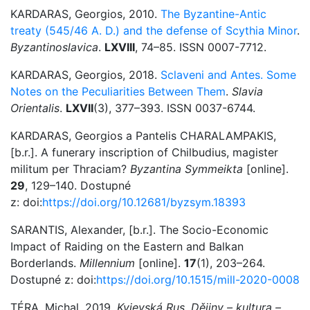
KARDARAS, Georgios, 2010.
The Byzantine-Antic
treaty (545/46 A. D.) and the defense of Scythia Minor
.
Byzantinoslavica
.
LXVIII
, 74–85. ISSN 0007-7712.
KARDARAS, Georgios, 2018.
Sclaveni and Antes. Some
Notes on the Peculiarities Between Them
.
Slavia
Orientalis
.
LXVII
(3), 377–393. ISSN 0037-6744.
KARDARAS, Georgios a Pantelis CHARALAMPAKIS,
[b.r.]. A funerary inscription of Chilbudius, magister
militum per Thraciam?
Byzantina Symmeikta
[online].
29
, 129–140. Dostupné
z: doi:
https://doi.org/10.12681/byzsym.18393
SARANTIS, Alexander, [b.r.]. The Socio-Economic
Impact of Raiding on the Eastern and Balkan
Borderlands.
Millennium
[online].
17
(1), 203–264.
Dostupné z: doi:
https://doi.org/10.1515/mill-2020-0008
TÉRA, Michal, 2019.
Kyjevská Rus. Dějiny – kultura –