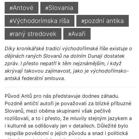
Antové
Slovania
#
#
Východorímska ríša
pozdní antika
#
#
raný stredovek
Avaři
#
#
Díky kronikářské tradici východořímské říše existuje o
dějinách raných Slovanů na dolním Dunaji dostatek
zpráv. I přesto nepatří k těm nejznámějším, i když
skrývají takovou zajímavost, jako je východořímsko-
antská federátní smlouva.
Původ Antů pro nás představuje dodnes záhadu.
Pozdně antičtí autoři je považovali za blízké příbuzné
Slovanů, mezi oběma skupinami však pečlivě
rozlišovali, a to i přesto, že mluvily stejným jazykem a
i kulturně se odlišovaly jen v detailech. Důležité bylo
nejspíše povědomí o jejich původu a snad i politická