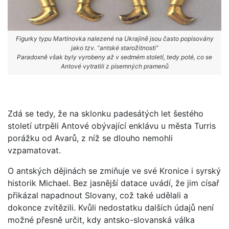
Figurky typu Martinovka nalezené na Ukrajině jsou často popisovány
jako tzv. “antské starožitnosti”
Paradoxně však byly vyrobeny až v sedmém století, tedy poté, co se
Antové vytratili z písemných pramenů
Zdá se tedy, že na sklonku padesátých let šestého
století utrpěli Antové obývající enklávu u města Turris
porážku od Avarů, z níž se dlouho nemohli
vzpamatovat.
O antských dějinách se zmiňuje ve své Kronice i syrský
historik Michael. Bez jasnější datace uvádí, že jim císař
přikázal napadnout Slovany, což také udělali a
dokonce zvítězili. Kvůli nedostatku dalších údajů není
možné přesně určit, kdy antsko-slovanská válka