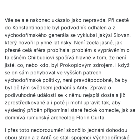
Vše se ale nakonec ukázalo jako nepravda. Při cestě
do Konstantinopole byl podvodník odhalen a z
východořímského generála se vyklubal jakýsi Slovan,
který hovořil plynně latinsky. Není zcela jasné, jak
přesně celá aféra probíhala: problém s vyprávěním o
falešném Chilbudiovi spočívá hlavně v tom, že není
jisté, co, nebo kdo, byl Prokopiovým zdrojem. I když
se on sám pohyboval ve vyšších patrech
východořímské politiky, není pravděpodobné, že by
byl očitým svědkem jednání s Anty. Zpráva o
podivuhodné události se k němu nejspíš dostala již
zprostředkovaně a i poté ji mohl upravit tak, aby
výsledný příběh připomínal staré řecké komedie, jak se
domnívá rumunský archeolog Florin Curta.
I přes toto nedorozumění skončilo jednání dohodou
obou stran a z Antů se stali spojenci Východořímské