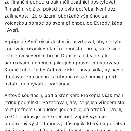
za finanční podporu pak měli osadníci poskytovat
Římanům vojáky, pokud to bylo potřeba. Není bez
zajímavosti, že o území obdržené výměnou za
vojenskou pomoc po svém příchodu do Evropy žádali
i Avaři.
V případě Antů císař Justinián navrhoval, aby se tyto
kočovníci usadili v okolí ruin města Turris, které sice
leželo na severním břehu Dunaje, ale bylo stále
nárokováno impériem jako jeho právoplatná država.
Kromě toho, že by Antové získali nová sídla, by navíc
dostávali zaplaceno za obranu říšské hranice před
ostatními obyvateli barbarica.
Antové souhlasili, podle kronikáře Prokopia však měli
jednu podmínku. Požadovali, aby se jejich vůdcem stal
muž jménem Chilbudios, jeden z jejich otroků. Tvrdili,
že Chilbudios je ve skutečnosti zajatý vysoce
postavený východořímský důstojník, který na počátku
třicátých let šestého století chránil dunajskou hranici