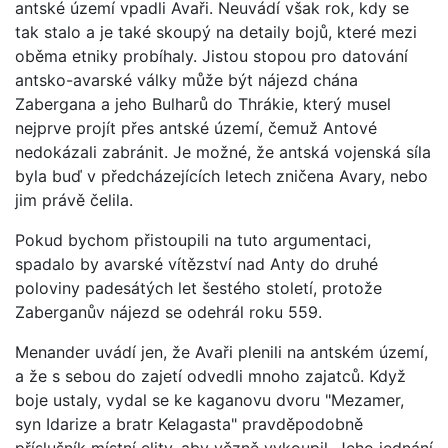
antské území vpadli Avaři. Neuvádí však rok, kdy se
tak stalo a je také skoupý na detaily bojů, které mezi
oběma etniky probíhaly. Jistou stopou pro datování
antsko-avarské války může být nájezd chána
Zabergana a jeho Bulharů do Thrákie, který musel
nejprve projít přes antské území, čemuž Antové
nedokázali zabránit. Je možné, že antská vojenská síla
byla buď v předcházejících letech zničena Avary, nebo
jim právě čelila.
Pokud bychom přistoupili na tuto argumentaci,
spadalo by avarské vítězství nad Anty do druhé
poloviny padesátých let šestého století, protože
Zaberganův nájezd se odehrál roku 559.
Menander uvádí jen, že Avaři plenili na antském území,
a že s sebou do zajetí odvedli mnoho zajatců. Když
boje ustaly, vydal se ke kaganovu dvoru "Mezamer,
syn Idarize a bratr Kelagasta" pravděpodobně