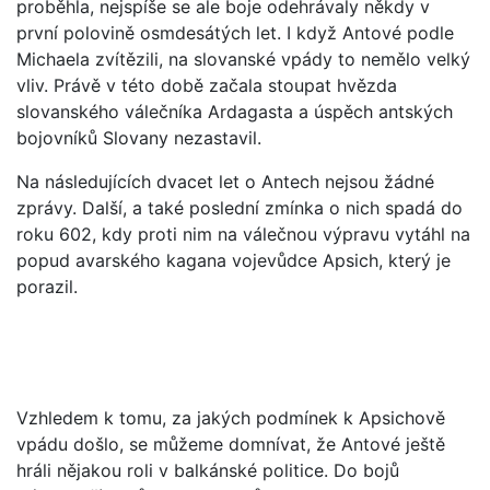
proběhla, nejspíše se ale boje odehrávaly někdy v
první polovině osmdesátých let. I když Antové podle
Michaela zvítězili, na slovanské vpády to nemělo velký
vliv. Právě v této době začala stoupat hvězda
slovanského válečníka Ardagasta a úspěch antských
bojovníků Slovany nezastavil.
Na následujících dvacet let o Antech nejsou žádné
zprávy. Další, a také poslední zmínka o nich spadá do
roku 602, kdy proti nim na válečnou výpravu vytáhl na
popud avarského kagana vojevůdce Apsich, který je
porazil.
Vzhledem k tomu, za jakých podmínek k Apsichově
vpádu došlo, se můžeme domnívat, že Antové ještě
hráli nějakou roli v balkánské politice. Do bojů