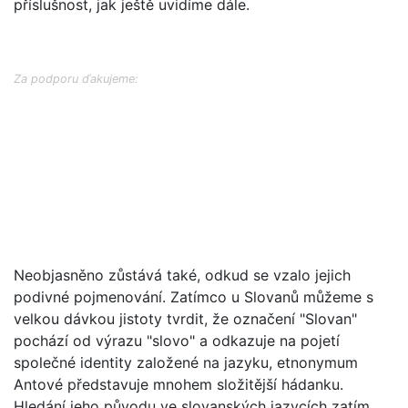
příslušnost, jak ještě uvidíme dále.
Za podporu ďakujeme:
Neobjasněno zůstává také, odkud se vzalo jejich
podivné pojmenování. Zatímco u Slovanů můžeme s
velkou dávkou jistoty tvrdit, že označení "Slovan"
pochází od výrazu "slovo" a odkazuje na pojetí
společné identity založené na jazyku, etnonymum
Antové představuje mnohem složitější hádanku.
Hledání jeho původu ve slovanských jazycích zatím