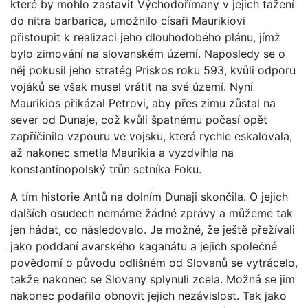
které by mohlo zastavit Východořímany v jejich tažení
do nitra barbarica, umožnilo císaři Maurikiovi
přistoupit k realizaci jeho dlouhodobého plánu, jímž
bylo zimování na slovanském území. Naposledy se o
něj pokusil jeho stratég Priskos roku 593, kvůli odporu
vojáků se však musel vrátit na své území. Nyní
Maurikios přikázal Petrovi, aby přes zimu zůstal na
sever od Dunaje, což kvůli špatnému počasí opět
zapříčinilo vzpouru ve vojsku, která rychle eskalovala,
až nakonec smetla Maurikia a vyzdvihla na
konstantinopolský trůn setníka Foku.
A tím historie Antů na dolním Dunaji skončila. O jejich
dalších osudech nemáme žádné zprávy a můžeme tak
jen hádat, co následovalo. Je možné, že ještě přežívali
jako poddaní avarského kaganátu a jejich společné
povědomí o původu odlišném od Slovanů se vytrácelo,
takže nakonec se Slovany splynuli zcela. Možná se jim
nakonec podařilo obnovit jejich nezávislost. Tak jako