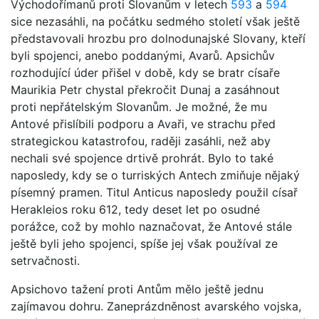
Východořímanů proti Slovanům v letech
593
a
594
sice nezasáhli, na počátku sedmého století však ještě
představovali hrozbu pro dolnodunajské Slovany, kteří
byli spojenci, anebo poddanými, Avarů. Apsichův
rozhodující úder přišel v době, kdy se bratr císaře
Maurikia Petr chystal překročit Dunaj a zasáhnout
proti nepřátelským Slovanům. Je možné, že mu
Antové přislíbili podporu a Avaři, ve strachu před
strategickou katastrofou, raději zasáhli, než aby
nechali své spojence drtivě prohrát. Bylo to také
naposledy, kdy se o turriských Antech zmiňuje nějaký
písemný pramen. Titul Anticus naposledy použil císař
Herakleios roku 612, tedy deset let po osudné
porážce, což by mohlo naznačovat, že Antové stále
ještě byli jeho spojenci, spíše jej však používal ze
setrvačnosti.
Apsichovo tažení proti Antům mělo ještě jednu
zajímavou dohru. Zaneprázdněnost avarského vojska,