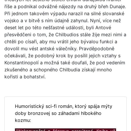
říše a podnikal odvážné nájezdy na druhý břeh Dunaje.
Při jednom takovém výpadu narazil na silné slovanské
vojsko a v bitvě s ním údajně zahynul. Nyní, více než
deset let po této nešťastné události, byli Antové
přesvědčeni o tom, že Chilbudios stále žije mezi nimi a
chtěli po císaři, aby mu vrátil jeho bývalou funkci a
dovolil mu vést antské válečníky. Pravděpodobně
očekávali, že podobný krok by posílil jejich vztahy s
Konstantinopolí a možná také doufali, že pod vedením
zkušeného a schopného Chilbudia získají mnoho
kořisti a bohatství.
Humoristický sci-fi román, ktorý spája mýty
doby bronzovej so záhadami hlbokého
kozmu: