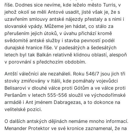
říše. Dodnes sice nevíme, kde leželo město Turris, v
jehož okolí se měli Antové usadit, jisté však je, že s
uzavřením smlouvy antské nájezdy přestaly a s nimi i
slovanské vpády. Můžeme jen hádat, co stálo za
přerušením jejich útoků, v úvahu přichází kromě
svědomité antské služby i stavba pevností podél
dunajské hranice říše. V padesátých a šedesátých
letech byl tak Balkán relativně klidnou oblastí, alespoň
v porovnání s předchozím obdobím.
Antští válečníci ale nezaháleli. Roku 546/7 jsou jich tři
stovky zmiňovány v Itálii, kde pomáhaly vojevůdci
Belisarovi v dlouhé válce proti Gótům a ve válce proti
Peršanům v letech 555-556 sloužil ve východořímské
armádě i Ant jménem Dabragezas, a to dokonce na
velitelské pozici.
O dalších antských dějinách nemáme mnoho informací.
Menander Protektor ve své kronice zaznamenal, že na