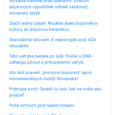
Slovania Panónie pred Maďarmi: Výskum
jazykových výpožičiek odhalil zaniknutý
slovanský jazyk
Stačil jediný zásah: Rituálne duely bojovníkov
kultúry so šnúrovou keramikou
Starodávná tetování: A nepokryješ svoji kůži
tetováním
Táto veľryba behala po súši: Fosílie a DNA
odhaľujú pôvod a príbuzenstvo veľrýb
Kto boli pravekí „bronzoví bojovníci“ spod
monumentálnych mohýl Slovenska?
Priekopa kostí: Opiekli tu tisíc ľudí na rošte ako
prasce?
Polia mŕtvych pod našimi nohami