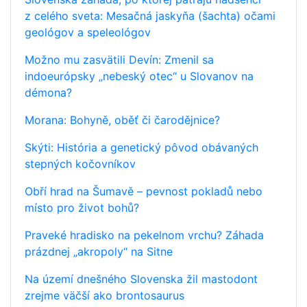
z celého sveta: Mesačná jaskyňa (šachta) očami
geológov a speleológov
Možno mu zasvätili Devín: Zmenil sa
indoeurópsky „nebeský otec“ u Slovanov na
démona?
Morana: Bohyně, oběť či čarodějnice?
Skýti: História a genetický pôvod obávaných
stepných kočovníkov
Obří hrad na Šumavě – pevnost pokladů nebo
místo pro život bohů?
Praveké hradisko na pekelnom vrchu? Záhada
prázdnej „akropoly“ na Sitne
Na území dnešného Slovenska žil mastodont
zrejme väčší ako brontosaurus