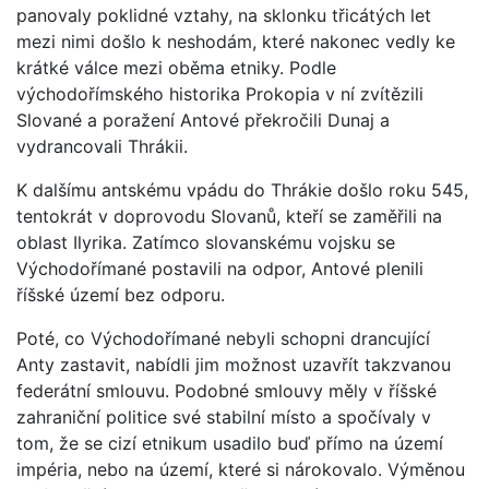
panovaly poklidné vztahy, na sklonku třicátých let
mezi nimi došlo k neshodám, které nakonec vedly ke
krátké válce mezi oběma etniky. Podle
východořímského historika Prokopia v ní zvítězili
Slované a poražení Antové překročili Dunaj a
vydrancovali Thrákii.
K dalšímu antskému vpádu do Thrákie došlo roku 545,
tentokrát v doprovodu Slovanů, kteří se zaměřili na
oblast Ilyrika. Zatímco slovanskému vojsku se
Východořímané postavili na odpor, Antové plenili
říšské území bez odporu.
Poté, co Východořímané nebyli schopni drancující
Anty zastavit, nabídli jim možnost uzavřít takzvanou
federátní smlouvu. Podobné smlouvy měly v říšské
zahraniční politice své stabilní místo a spočívaly v
tom, že se cizí etnikum usadilo buď přímo na území
impéria, nebo na území, které si nárokovalo. Výměnou