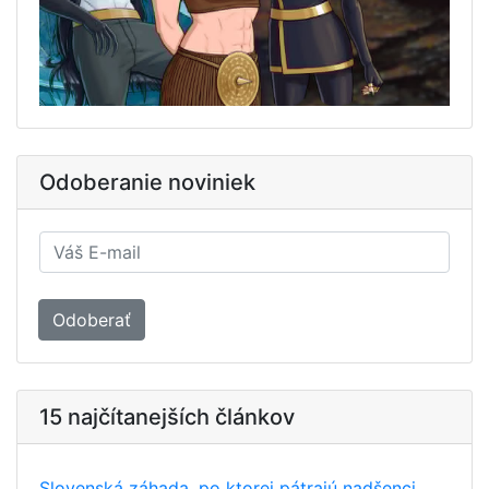
Odoberanie noviniek
Odoberať
15 najčítanejších článkov
Slovenská záhada, po ktorej pátrajú nadšenci