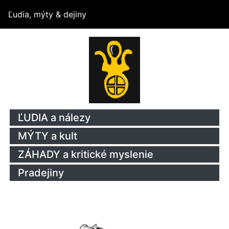
Ľudia, mýty & dejiny
ĽUDIA a nálezy
MÝTY a kult
ZÁHADY a kritické myslenie
Pradejiny