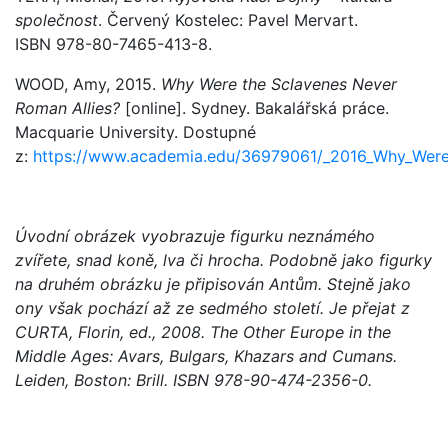
společnost
. Červený Kostelec: Pavel Mervart.
ISBN 978-80-7465-413-8.
WOOD, Amy, 2015.
Why Were the Sclavenes Never
Roman Allies?
[online]. Sydney. Bakalářská práce.
Macquarie University. Dostupné
z:
https://www.academia.edu/36979061/_2016_Why_Were_t
Úvodní obrázek vyobrazuje figurku neznámého
zvířete, snad koně, lva či hrocha. Podobně jako figurky
na druhém obrázku je připisován Antům. Stejně jako
ony však pochází až ze sedmého století. Je přejat z
CURTA, Florin, ed., 2008. The Other Europe in the
Middle Ages: Avars, Bulgars, Khazars and Cumans.
Leiden, Boston: Brill. ISBN 978-90-474-2356-0.