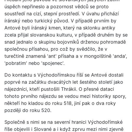
úspěch nepřineslo a pozornost vědců se proto
soustředí na cizí, stepní prostředí. V úvahu přichází
íránský nebo turkický původ. V případě prvním by
Antové byli íránský kmen, který na sklonku antiky
zcela přijal slovanskou kulturu, v případě druhém by se
snad jednalo o skupinu bojovníků drženou pohromadě
společnou přísahou, pro což by svědčilo, že v
turečtině znamená 'ant' přísaha a v mongolštině 'anda',
'pobratim' nebo 'spojenec'.
Do kontaktu s Východořímskou říší se Antové dostali
poprvé na začátku dvacátých let šestého století jako
nájezdníci, kteří pustošili Thrákii. O přesné dataci
tohoto prvního nájezdu se vedou mezi historiky spory,
někteří ho kladou do roku 518, jiní pak o dva roky
později do roku 520.
Společně s nimi se na severní hranici Východořímské
říše objevili i Slované a i když zprvu mezi nimi zjevně